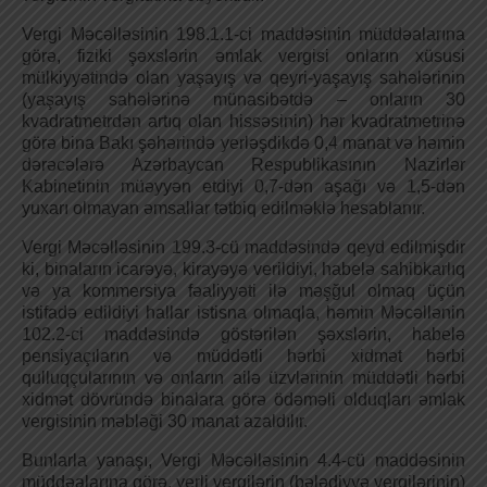
Vergi Məcəlləsinin 198.1.1-ci maddəsinin müddəalarına
görə, fiziki şəxslərin əmlak vergisi onların xüsusi
mülkiyyətində olan yaşayış və qeyri-yaşayış sahələrinin
(yaşayış sahələrinə münasibətdə – onların 30
kvadratmetrdən artıq olan hissəsinin) hər kvadratmetrinə
görə bina Bakı şəhərində yerləşdikdə 0,4 manat və həmin
dərəcələrə Azərbaycan Respublikasının Nazirlər
Kabinetinin müəyyən etdiyi 0,7-dən aşağı və 1,5-dən
yuxarı olmayan əmsallar tətbiq edilməklə hesablanır.
Vergi Məcəlləsinin 199.3-cü maddəsində qeyd edilmişdir
ki, binaların icarəyə, kirayəyə verildiyi, habelə sahibkarlıq
və ya kommersiya fəaliyyəti ilə məşğul olmaq üçün
istifadə edildiyi hallar istisna olmaqla, həmin Məcəllənin
102.2-ci maddəsində göstərilən şəxslərin, habelə
pensiyaçıların və müddətli hərbi xidmət hərbi
qulluqçularının və onların ailə üzvlərinin müddətli hərbi
xidmət dövründə binalara görə ödəməli olduqları əmlak
vergisinin məbləği 30 manat azaldılır.
Bunlarla yanaşı, Vergi Məcəlləsinin 4.4-cü maddəsinin
müddəalarına görə, yerli vergilərin (bələdiyyə vergilərinin)