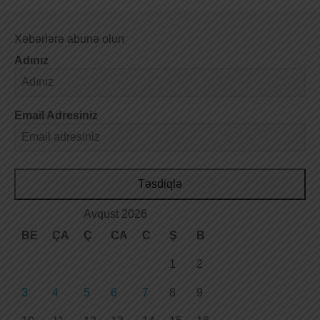
Xəbərlərə abunə olun
Adınız
Email Adresiniz
Təsdiqlə
Avqust 2026
BE
ÇA
Ç
CA
C
Ş
B
1
2
3
4
5
6
7
8
9