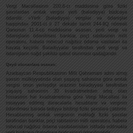
Vergi Məcəlləsinin 200.6-cı maddəsinə görə fiziki
şəxslərdən əmlak vergisi yerli (bələdiyyə) büdcəyə
ödənilir. «Yerli (bələdiyyə) vergilər və ödənişlər
haqqında» 2001-ci il 27 dekabr tarixli 244-IIQ nömrəli
Qanunun 11.4-cü maddəsinə əsasən, yerli vergi və
ödənişlərin ödənilməsi banklar, poçt rabitəsinin milli
operatoru, habelə mövcud nağdsız ödəmə vasitələri ilə
həyata keçirilir. Bələdiyyələr tərəfindən yerli vergi və
ödənişlərin nağd şəkildə qəbul olunması qadağandır.
Qeyd olunanlara əsasən:
Azərbaycan Respublikasının Milli Qəhrəmanı adını almış
şəxsin mülkiyyətində olan yaşayış sahəsinə görə əmlak
vergisi onun yerləşdiyi ərazinin bələdiyyəsi tərəfindən
yaşayış sahəsinin 30 kvadratmetrdən artıq olan
hissəsinin hər kvadratmetrinə görə Vergi Məcəlləsi ilə
müəyyən edilmiş dərəcələrlə hesablanır və verginin
ödənilməsi barədə tədiyyə bildirişi fiziki şəxslərə çatdırılır.
Hesablanmış əmlak vergisinin məbləği fiziki şəxslər
tərəfindən banklar, poçt rabitəsinin milli operatoru, habelə
mövcud nağdsız ödəmə vasitələrindən istifadə edilməklə
yerli büdcəyə (bələdiyyə büdcəsinə) ödənilməlidir.