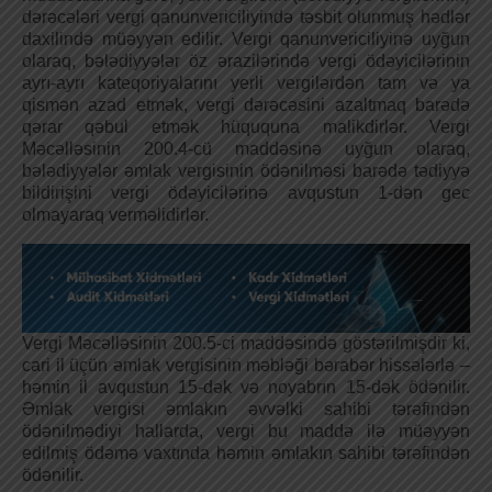
dərəcələri vergi qanunvericiliyində təsbit olunmuş hədlər
daxilində müəyyən edilir. Vergi qanunvericiliyinə uyğun
olaraq, bələdiyyələr öz ərazilərində vergi ödəyicilərinin
ayrı-ayrı kateqoriyalarını yerli vergilərdən tam və ya
qismən azad etmək, vergi dərəcəsini azaltmaq barədə
qərar qəbul etmək hüququna malikdirlər. Vergi
Məcəlləsinin 200.4-cü maddəsinə uyğun olaraq,
bələdiyyələr əmlak vergisinin ödənilməsi barədə tədiyyə
bildirişini vergi ödəyicilərinə avqustun 1-dən gec
olmayaraq verməlidirlər.
Vergi Məcəlləsinin 200.5-ci maddəsində göstərilmişdir ki,
cari il üçün əmlak vergisinin məbləği bərabər hissələrlə –
həmin il avqustun 15-dək və noyabrın 15-dək ödənilir.
Əmlak vergisi əmlakın əvvəlki sahibi tərəfindən
ödənilmədiyi hallarda, vergi bu maddə ilə müəyyən
edilmiş ödəmə vaxtında həmin əmlakın sahibi tərəfindən
ödənilir.