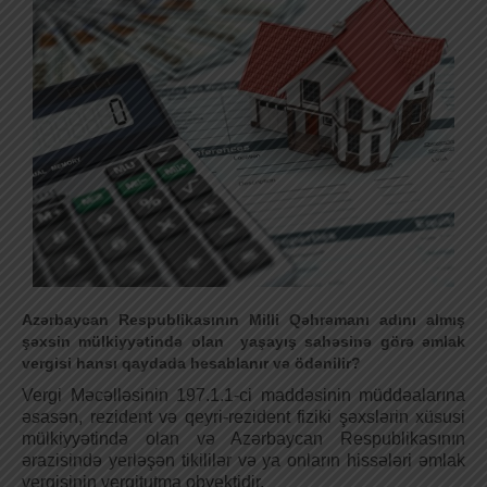
Azərbaycan Respublikasının Milli Qəhrəmanı adını almış
şəxsin mülkiyyətində olan yaşayış sahəsinə görə əmlak
vergisi hansı qaydada hesablanır və ödənilir?
Vergi Məcəlləsinin 197.1.1-ci maddəsinin müddəalarına
əsasən, rezident və qeyri-rezident fiziki şəxslərin xüsusi
mülkiyyətində olan və Azərbaycan Respublikasının
ərazisində yerləşən tikililər və ya onların hissələri əmlak
vergisinin vergitutma obyektidir.