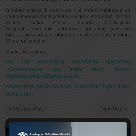
Binaların icarəyə, kirayəyə verildiyi, habelə sahibkarlıq və
ya kommersiya fəaliyyəti ilə məşğul olmaq üçün istifadə
edildiyi hallar istisna olmaqla, Azərbaycan
Respublikasının milli qəhrəmanı adı almış şəxslərin
binalara görə ödəməli olduqları əmlak vergisinin məbləği
30 manat azaldılır.
Samirə Musayeva
Ən son mühasibat xəbərlərini qaçırmaq
istəmirsinizsə, bu linkə daxil olaraq
XƏBƏRLƏRƏ ABUNƏ OLUN.
Mühasibat, Audit və Kadr Xidmətləri üçün linkə
daxil olun.
Previous Post
Next Post