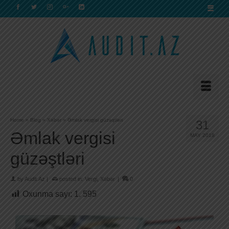
Home
»
Blog
»
Xəbər
»
Əmlak vergisi güzəştləri
31
Əmlak vergisi
MAY 2018
güzəştləri
by
Audit.Az
|
posted in:
Vergi
,
Xəbər
|
0
Oxunma sayı:
1. 595