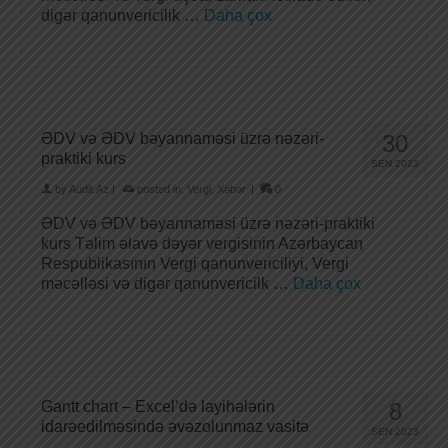
digər qanunvericilik …
Daha çox
ƏDV və ƏDV bəyannaməsi üzrə nəzəri-
30
praktiki kurs
SEN 2023
by
Audit.Az
|
posted in:
Vergi
,
Xəbər
|
0
ƏDV və ƏDV bəyannaməsi üzrə nəzəri-praktiki
kurs Təlim əlavə dəyər vergisinin Azərbaycan
Respublikasının Vergi qanunvericiliyi, Vergi
məcəlləsi və digər qanunvericilk …
Daha çox
Gantt chart – Excel’də layihələrin
8
idarəedilməsində əvəzolunmaz vasitə
SEN 2023