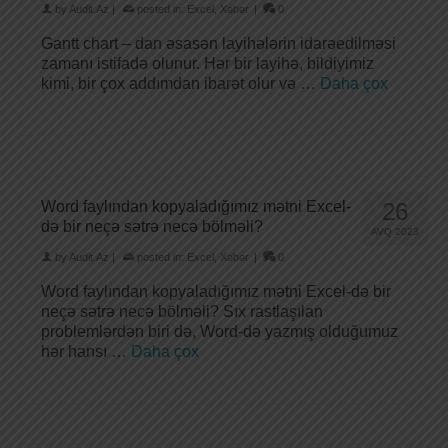
by
Audit.Az
|
posted in:
Excel
,
Xəbər
|
0
Gantt chart – dan əsasən layihələrin idarəedilməsi
zamanı istifadə olunur. Hər bir layihə, bildiyimiz
kimi, bir çox addımdan ibarət olur və …
Daha çox
Word faylından kopyaladığımız mətni Excel-
26
də bir neçə sətrə necə bölməli?
AVQ 2023
by
Audit.Az
|
posted in:
Excel
,
Xəbər
|
0
Word faylından kopyaladığımız mətni Excel-də bir
neçə sətrə necə bölməli? Sıx rastlaşılan
problemlərdən biri də, Word-də yazmış olduğumuz
hər hansı …
Daha çox