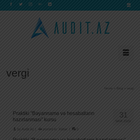
vergi
Home
»
Blog
»
vergi
Praktiki “Bəyannamə və hesabatların
31
hazırlanması” kursu
MAR 2026
by
Audit.Az
|
posted in:
Xəbər
|
0
Praktiki “Bəyannamə və hesabatların hazırlanması”