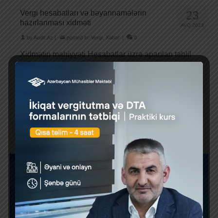
Vergi hesabatları və bəyannamələrin
23
hazırlanması xidməti
AVQ 2023
by
Audit.Az
|
posted in:
Vergi
,
Xəbər
|
0
Xidmətin mahiyyəti Hesabatlar üzrə aparılan təhlil
müəssisələrin maliyyə vəziyyətini düzgün
qiymətləndirmək və vergi öhdəliklərinin icrasını
təmin etmək üçün son dərəcə …
Daha çox
1
2
3
4
…
631
»