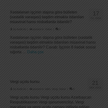
Xəstələnən işçinin stajına görə bülleten
17
(xəstəlik vərəqəsi) təqdim etməklə ödənilən
İYL 2024
müavinət hansı nisbətlərdə ödənilir?
by
Audit.Az
|
posted in:
Xəbər
|
0
Xəstələnən işçinin stajına görə bülleten (xəstəlik
vərəqəsi) təqdim etməklə ödənilən müavinət hansı
nisbətlərdə ödənilir? Cavab: İşçinin 8 ilədək sosial
sığorta …
Daha çox
Vergi uçotu kursu
21
DEK 2023
by
Audit.Az
|
posted in:
təlim
,
Vergi
,
Xəbər
|
0
Vergi uçotu kursu Vergi uçotu kursu Azərbaycan
Respublikasının Vergi qanunvericiliyi, Vergi
məcəlləsi və vergi uçotu zamanı istifadə edilən