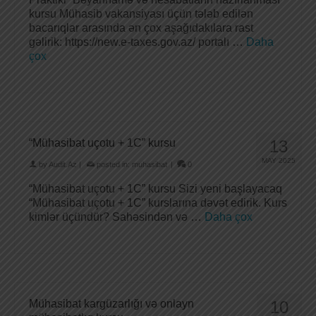
kursu Mühasib vakansiyası üçün tələb edilən
bacarıqlar arasında ən çox aşağıdakılara rast
gəlirik: https://new.e-taxes.gov.az/ portalı …
Daha
çox
“Mühasibat uçotu + 1C” kursu
13
MAY 2025
by
Audit.Az
|
posted in:
muhasibat
|
0
“Mühasibat uçotu + 1C” kursu Sizi yeni başlayacaq
“Mühasibat uçotu + 1C” kurslarına dəvət edirik. Kurs
kimlər üçündür? Sahəsindən və …
Daha çox
Mühasibat kargüzarlığı və onlayn
10