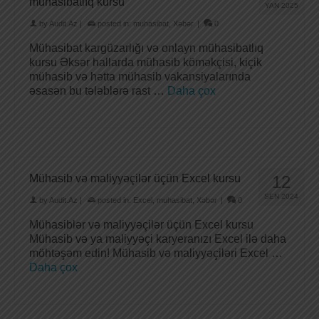
mühasibatlıq kursu
YAN 2025
by
Audit.Az
|
posted in:
muhasibat
,
Xəbər
|
0
Mühasibat kargüzarlığı və onlayn mühasibatlıq
kursu Əksər hallarda mühasib köməkçisi, kiçik
mühasib və hətta mühasib vakansiyalarında
əsasən bu tələblərə rast …
Daha çox
Mühasib və maliyyəçilər üçün Excel kursu
12
SEN 2024
by
Audit.Az
|
posted in:
Excel
,
muhasibat
,
Xəbər
|
0
Mühasiblər və maliyyəçilər üçün Excel kursu
Mühasib və ya maliyyəçi karyeranızı Excel ilə daha
möhtəşəm edin! Mühasib və maliyyəçiləri Excel …
Daha çox