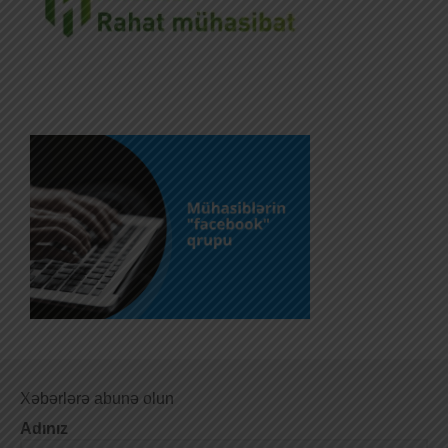
Xəbərlərə abunə olun
Adınız