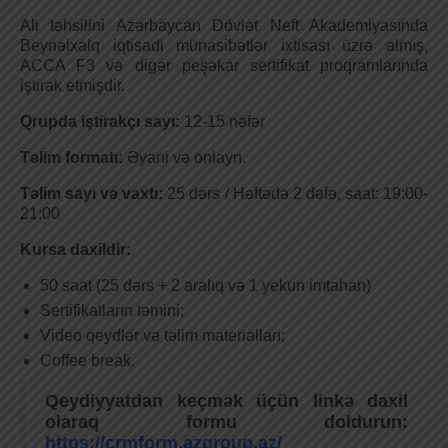
Ali təhsilini Azərbaycan Dövlət Neft Akademiyasında
Beynəlxalq iqtisadi münasibətlər ixtisası üzrə almış,
ACCA F3 və digər peşəkar sertifikat proqramlarında
iştirak etmişdir.
Qrupda iştirakçı sayı:
12-15 nəfər
Təlim formatı:
Əyani və onlayn.
Təlim sayı və vaxtı:
25 dərs / Həftədə 2 dəfə, saat: 19:00-
21:00
Kursa daxildir:
50 saat (25 dərs + 2 aralıq və 1 yekun imtahan)
Sertifikatların təmini;
Video qeydlər və təlim materialları;
Coffee break.
Qeydiyyatdan keçmək üçün linkə daxil
olaraq formu doldurun:
https://crmform.azgroup.az/