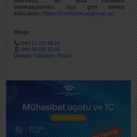
bilərsiniz. Ən qısa zamanda
əməkdaşlarımız sizə geri dönüş
edəcəklər:
https://crmform.azgroup.az
Əlaqə:
+994 12 310 09 29
+994 50 225 82 05
Ünvan:
Caspian Plaza