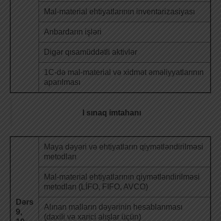
Mal-material ehtiyatlarının inventarizasiyası
Anbardarın işləri
Digər qısamüddətli aktivlər
1C-də mal-material və xidmət əməliyyatlarının
aparılması
I sınaq imtahanı
Maya dəyəri və ehtiyatların qiymətləndirilməsi
metodları
Mal-material ehtiyatlarının qiymətləndirilməsi
metodları (LİFO, FIFO, AVCO)
Dərs
Alınan malların dəyərinin hesablanması
9,
(daxili və xarici alışlar üçün)