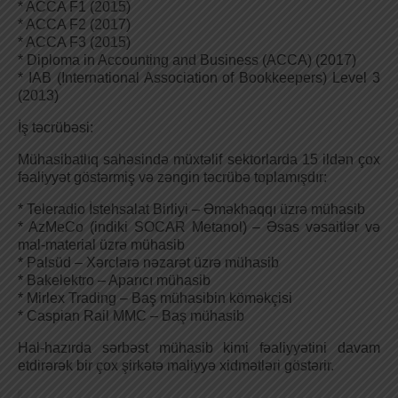
* ACCA F1 (2015)
* ACCA F2 (2017)
* ACCA F3 (2015)
* Diploma in Accounting and Business (ACCA) (2017)
* IAB (International Association of Bookkeepers) Level 3
(2013)
İş təcrübəsi:
Mühasibatlıq sahəsində müxtəlif sektorlarda 15 ildən çox
fəaliyyət göstərmiş və zəngin təcrübə toplamışdır:
* Teleradio İstehsalat Birliyi – Əməkhaqqı üzrə mühasib
* AzMeCo (indiki SOCAR Metanol) – Əsas vəsaitlər və
mal-material üzrə mühasib
* Palsüd – Xərclərə nəzarət üzrə mühasib
* Bakelektro – Aparıcı mühasib
* Mirlex Trading – Baş mühasibin köməkçisi
* Caspian Rail MMC – Baş mühasib
Hal-hazırda sərbəst mühasib kimi fəaliyyətini davam
etdirərək bir çox şirkətə maliyyə xidmətləri göstərir.