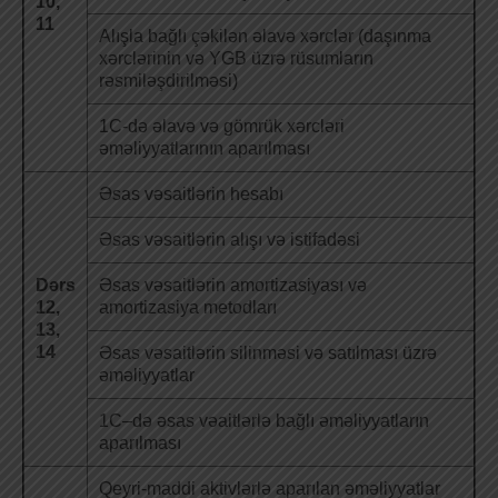
10,
11
Alışla bağlı çəkilən əlavə xərclər (daşınma
xərclərinin və YGB üzrə rüsumların
rəsmiləşdirilməsi)
1C-də əlavə və gömrük xərcləri
əməliyyatlarının aparılması
Əsas vəsaitlərin hesabı
Əsas vəsaitlərin alışı və istifadəsi
Dərs
Əsas vəsaitlərin amortizasiyası və
12,
amortizasiya metodları
13,
14
Əsas vəsaitlərin silinməsi və satılması üzrə
əməliyyatlar
1C–də əsas vəaitlərlə bağlı əməliyyatların
aparılması
Qeyri-maddi aktivlərlə aparılan əməliyyatlar