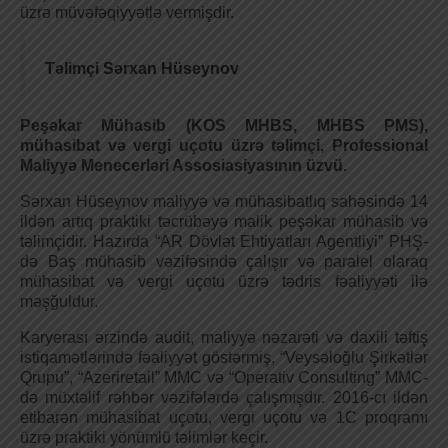
üzrə müvəfəqiyyətlə vermişdir.
Təlimçi Sərxan Hüseynov
Peşəkar Mühasib (KOS MHBS, MHBS PMS),
mühasibat və vergi uçotu üzrə təlimçi, Professional
Maliyyə Menecerləri Assosiasiyasının üzvü.
Sərxan Hüseynov maliyyə və mühasibatlıq sahəsində 14
ildən artıq praktiki təcrübəyə malik peşəkar mühasib və
təlimçidir. Hazırda “AR Dövlət Ehtiyatları Agentliyi” PHŞ-
də Baş mühasib vəzifəsində çalışır və paralel olaraq
mühasibat və vergi uçotu üzrə tədris fəaliyyəti ilə
məşğuldur.
Karyerası ərzində audit, maliyyə nəzarəti və daxili təftiş
istiqamətlərində fəaliyyət göstərmiş, “Veysəloğlu Şirkətlər
Qrupu”, “Azeriretail” MMC və “Operativ Consulting” MMC-
də müxtəlif rəhbər vəzifələrdə çalışmışdır. 2016-cı ildən
etibarən mühasibat uçotu, vergi uçotu və 1C proqramı
üzrə praktiki yönümlü təlimlər keçir.