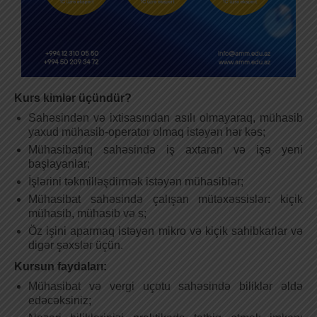
Kurs kimlər üçündür?
Sahəsindən və ixtisasından asılı olmayaraq, mühasib
yaxud
mühasib-operator
olmaq istəyən hər kəs;
Mühasibatlıq sahəsində iş axtaran və işə yeni
başlayanlar
;
İşlərini təkmilləşdirmək istəyən mühasiblər;
Mühasibat sahəsində çalışan mütəxəssislər: kiçik
mühasib, mühasib və s;
Öz işini aparmaq istəyən m
ikro və kiçik sahibkarlar
və
digər şəxslər üçün.
Kursun faydaları:
Mühasibat və vergi uçotu sahəsində biliklər əldə
edəcəksiniz;