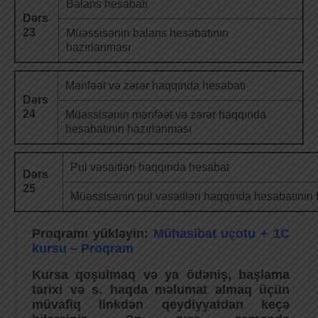
Balans hesabatı
Dərs
23
Müəssisənin balans hesabatının
hazırlanması
Mənfəət və zərər haqqında hesabatı
Dərs
24
Müəssisənin mənfəət və zərər haqqında
hesabatının hazırlanması
Pul vəsaitləri haqqında hesabat
Dərs
25
Müəssisənin pul vəsaitləri haqqında hesabatının
Proqramı yükləyin:
Mühasibat uçotu + 1C
kursu – Proqram
Kursa qoşulmaq və ya ödəniş, başlama
tarixi və s. haqda məlumat almaq üçün
müvafiq linkdən qeydiyyatdan keçə