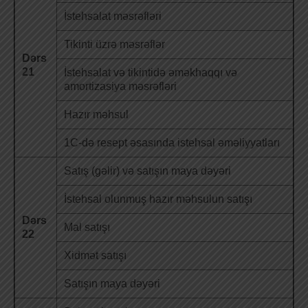
İstehsalat məsrəfləri
Tikinti üzrə məsrəflər
Dərs
21
İstehsalat və tikintidə əməkhaqqı və
amortizasiya məsrəfləri
Hazır məhsul
1C-də resept əsasında istehsal əməliyyatları
Satış (gəlir) və satışın maya dəyəri
İstehsal olunmuş hazır məhsulun satışı
Dərs
Mal satışı
22
Xidmət satışı
Satışın maya dəyəri