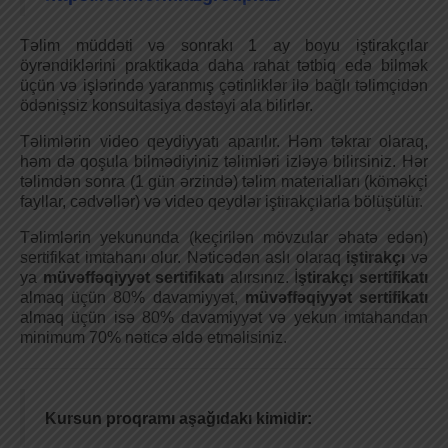
Təlim müddəti və sonrakı 1 ay boyu iştirakçılar
öyrəndiklərini praktikada daha rahat tətbiq edə bilmək
üçün və işlərində yaranmış çətinliklər ilə bağlı təlimçidən
ödənişsiz konsultasiya dəstəyi ala bilirlər
.
Təlimlərin
v
ideo qeydiyyatı aparılır. Həm təkrar olaraq,
həm
də
qoşula bilmədiyiniz təlimləri izləyə bilirsiniz. Hər
təlimdən sonra (1 gün ərzində) təlim materialları (köməkçi
fayllar, cədvəllər) və video qeydlər iştirakçılarla bölüşülür.
Təlimlərin yekununda (keçirilən mövzular əhatə edən)
sertifikat imtahanı olur. Nəticədən aslı olaraq
iştirakçı
və
ya
müvəffəqiyyət sertifikatı
alırsınız. İ
ştirakçı sertifikatı
almaq üçün 80% davamiyyət,
müvəffəqiyyət sertifikatı
almaq üçün isə 80% davamiyyət və yekun imtahandan
minimum 70% nəticə əldə etməlisiniz.
K
ursun proqramı aşağıdakı kimidir: