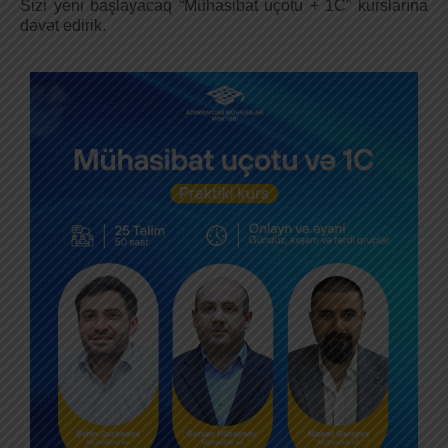
Sizi yeni başlayacaq “Mühasibat uçotu + 1C” kurslarına
dəvət edirik.