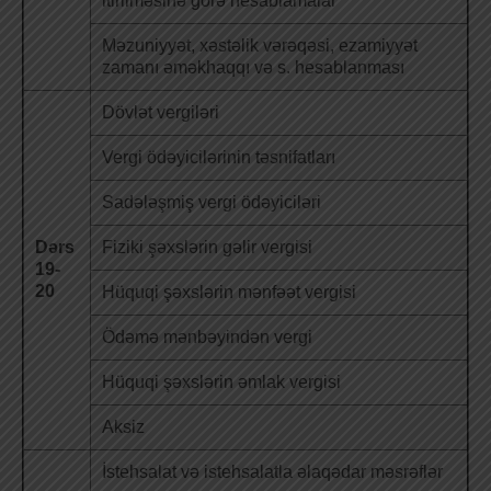
itirilməsinə görə hesablamalar
Məzuniyyət, xəstəlik vərəqəsi, ezamiyyət
zamanı əməkhaqqı və s. hesablanması
Dövlət vergiləri
Vergi ödəyicilərinin təsnifatları
Sadələşmiş vergi ödəyiciləri
Dərs
Fiziki şəxslərin gəlir vergisi
19-
20
Hüquqi şəxslərin mənfəət vergisi
Ödəmə mənbəyindən vergi
Hüquqi şəxslərin əmlak vergisi
Aksiz
İstehsalat və istehsalatla əlaqədar məsrəflər