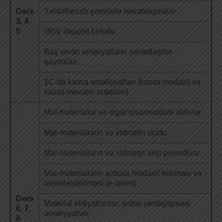
Dərs
Təhtəlhesab şəxslərlə hesablaşmalar
3, 4,
5
ƏDV depozit hesabı
Baş verən əməliyatların sənədləşmə
qaydaları
1C-də kassa əməliyyatları (kassa mədaxil və
kassa məxaric orderləri)
Mal-materiallar və digər qısamüddətli aktivlər
Mal-materialların və xidmətin uçotu
Mal-materialların və xidmətin alışı proseduru
Mal-materialların anbara mədaxil edilməsi və
rəsmiləşdirilməsi (e-taxes)
Dərs
Material ehtiyatlarının anbar yerdəyişməsi
6, 7,
əməliyyatları
8