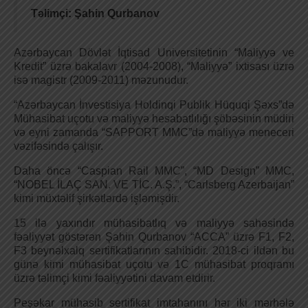
Təlimçi: Şahin Qurbanov
Azərbaycan Dövlət İqtisad Universitetinin “Maliyyə ve
Kredit” üzrə bakalavr (2004-2008), “Maliyyə” ixtisası üzrə
isə magistr (2009-2011) məzunudur.
“Azərbaycan İnvestisiya Holdinqi Publik Hüquqi Şəxs”də
Mühasibat uçotu və maliyyə hesabatlılığı şöbəsinin müdiri
və eyni zamanda “SAPPORT MMC”də maliyyə meneceri
vəzifəsində çalışır.
Daha öncə “Caspian Rail MMC”, “MD Design” MMC,
“NOBEL İLAÇ SAN. VE TİC. A.Ş.”, “Carlsberg Azerbaijan”
kimi müxtəlif şirkətlərdə işləmişdir.
15 ilə yaxındır mühasibatlıq və maliyyə sahəsində
fəaliyyət göstərən Şahin Qurbanov “ACCA” üzrə F1, F2,
F3 beynəlxalq sertifikatlarının sahibidir. 2018-ci ildən bu
günə kimi mühasibat uçotu və 1C mühasibat proqramı
üzrə təlimçi kimi fəaliyyətini davam etdirir.
Peşəkar mühasib sertifikat imtahanını hər iki mərhələ