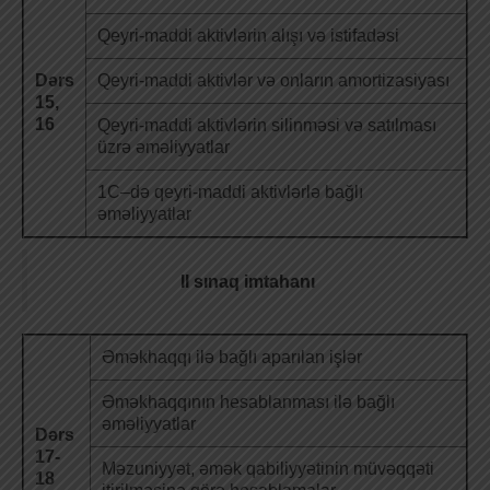
Qeyri-maddi aktivlərin alışı və istifadəsi
Dərs
Qeyri-maddi aktivlər və onların amortizasiyası
15,
16
Qeyri-maddi aktivlərin silinməsi və satılması
üzrə əməliyyatlar
1C–də qeyri-maddi aktivlərlə bağlı
əməliyyatlar
II sınaq imtahanı
Əməkhaqqı ilə bağlı aparılan işlər
Əməkhaqqının hesablanması ilə bağlı
əməliyyatlar
Dərs
17-
Məzuniyyət, əmək qabiliyyətinin müvəqqəti
18