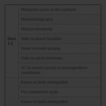
Mühasibat uçotu və ikili yazılışlar
Mühasibatlığa giriş
Maliyyə bərabərliyi
Dərs
Aktiv və passiv hesablar
1-2
Debet və kredit anlayışı
Gəlir və xərcin tanınması
1C ilə ümumi tanışlıq və kontragentlerın
yaradılması
Kassa və bank əməliyyatları
Pul vəsaitlərinin uçotu
Kassa və bank əməliyyatları