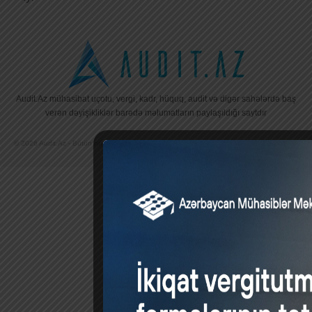
Audit.Az mühasibat uçotu, vergi, kadr, hüquq, audit və digər sahələrdə baş
verən dəyişikliklər barədə məlumatların paylaşıldığı saytdır
© 2026 Audit.Az - Bütün hüquqlar qorunur