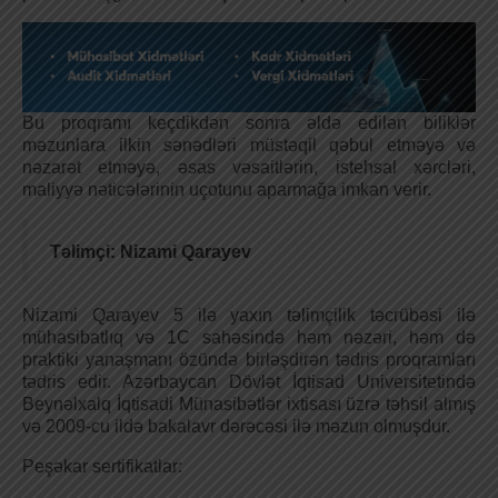
Bu proqramı keçdikdən sonra əldə edilən biliklər
məzunlara ilkin sənədləri müstəqil qəbul etməyə və
nəzarət etməyə, əsas vəsaitlərin, istehsal xərcləri,
maliyyə nəticələrinin uçotunu aparmağa imkan verir.
Təlimçi:
Nizami Qarayev
Nizami Qarayev 5 ilə yaxın təlimçilik təcrübəsi ilə
mühasibatlıq və 1C sahəsində həm nəzəri, həm də
praktiki yanaşmanı özündə birləşdirən tədris proqramları
tədris edir. Azərbaycan Dövlət İqtisad Universitetində
Beynəlxalq İqtisadi Münasibətlər ixtisası üzrə təhsil almış
və 2009-cu ildə bakalavr dərəcəsi ilə məzun olmuşdur.
Peşəkar sertifikatlar: