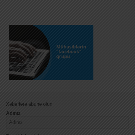
Xəbərlərə abunə olun
Adınız