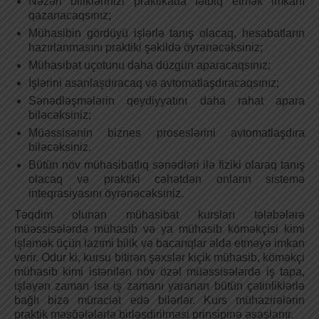
Nəzəri biliklərinizi praktikada tətbiq etmək imkanı
qazanacaqsınız;
Mühasibin gördüyü işlərlə tanış olacaq, hesabatların
hazırlanmasını praktiki şəkildə öyrənəcəksiniz;
Mühasibat uçotunu daha düzgün aparacaqsınız;
İşlərini asanlaşdıracaq və avtomatlaşdıracaqsınız;
Sənədləşmələrin qeydiyyatını daha rahat apara
biləcəksiniz;
Müəssisənin biznes proseslərini avtomatlaşdıra
biləcəksiniz.
Bütün növ mühasibatlıq sənədləri ilə fiziki olaraq tanış
olacaq və praktiki cəhətdən onların sistemə
inteqrasiyasını öyrənəcəksiniz.
Təqdim olunan mühasibat kursları tələbələrə
müəssisələrdə mühasib və ya mühasib köməkçisi kimi
işləmək üçün lazımi bilik və bacarıqlar əldə etməyə imkan
verir. Odur ki, kursu bitirən şəxslər kiçik mühasib, köməkçi
mühasib kimi istənilən növ özəl müəssisələrdə iş tapa,
işləyən zaman isə iş zamanı yaranan bütün çətinliklərlə
bağlı bizə müraciət edə bilərlər. Kurs mühazirələrin
praktik məşğələlərlə birləşdirilməsi prinsipinə əsaslanır.