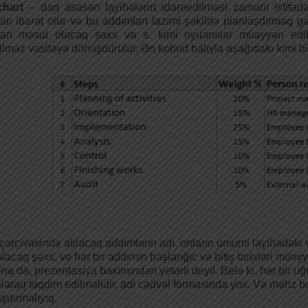
chart
– dan əsasən layihələrin idarəedilməsi zamanı istifadə 
n ibarət olur və bu addımları lazımi şəkildə planlaşdırmaq gərə
an məsul olacaq şəxs və s. kimi nyuanslar müəyyən edili
lməz vasitəyə dönüşdürülür. Ən kobud halıyla aşağıdakı kimi bir
çərçivəsində atılacaq addımların adı, onların ümumi layihədəki 
lacaq şəxs, və hər bir addımın başlanğıc və bitiş tarixləri müəyyə
enə də, prezentasiya baxımından yetərli deyil. Belə ki, hər bir u
olaraq təqdim edilməlidir, adi cədvəl formasında yox. Və məhz b
aşdırmalıyıq.