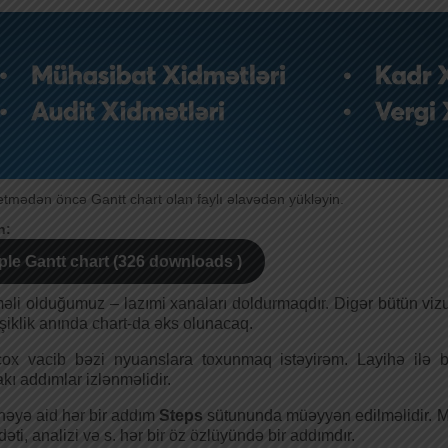
mədən öncə Gantt chart olan faylı əlavədən yükləyin.
n:
ple Gantt chart (326 downloads )
əli olduğumuz – lazımi xanaları doldurmaqdır. Digər bütün viz
işiklik anında chart-da əks olunacaq.
çox vacib bəzi nyuanslara toxunmaq istəyirəm. Layihə ilə 
kı addımlar izlənməlidir.
həyə aid hər bir addım
Steps
sütununda müəyyən edilməlidir. Məs
əti, analizi və s. hər bir öz özlüyündə bir addımdır.