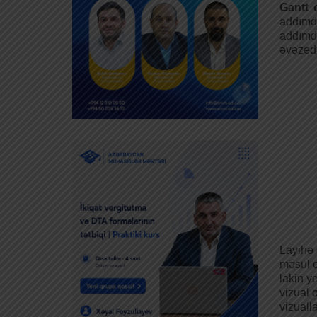
Gantt 
addımda
addımd
əvəzedi
Layihə 
məsul o
lakin y
vizual 
vizuall