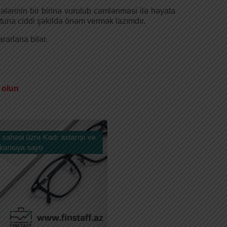
cələrinin bir birinə vurulub cəmlənməsi ilə həyata
una ciddi şəkildə önəm vermək lazımdır.
rarlana bilər.
 olun