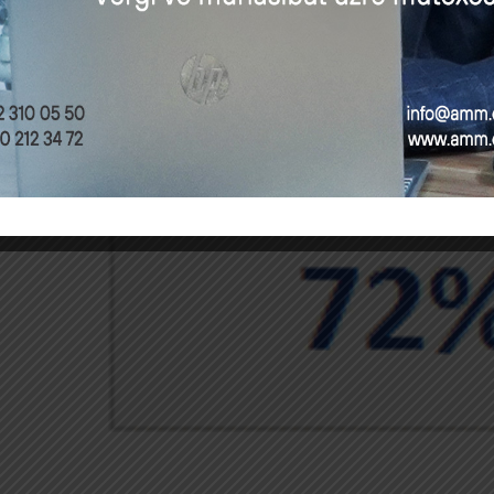
ğını və s. vizual olaraq müşahidə edə biləcəyik.
in ümumi tamamlanma dərəcəsini isə aşağıdakı screenshot-da g