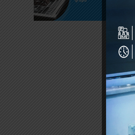
Excel f
ümumi 
yenilən
Boydan 
layihən
Diqqət 
Yəni, l
Amma mü
görülən