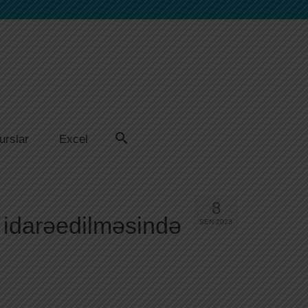
urslar
Excel
8
n idarəedilməsində
SEN 2023