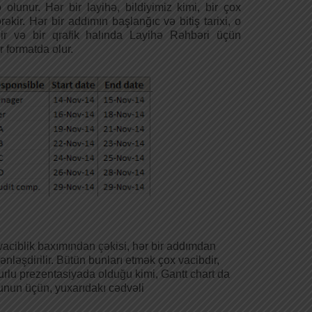
olunur. Hər bir layihə, bildiyimiz kimi, bir çox
kir. Hər bir addımın başlanğıc və bitiş tarixi, o
r və bir qrafik halında Layihə Rəhbəri üçün
 formatda olur.
vaciblik baxımından çəkisi, hər bir addımdan
nləşdirilir. Bütün bunları etmək çox vacibdir,
ğurlu prezentasiyada olduğu kimi, Gantt chart da
unun üçün, yuxarıdakı cədvəli