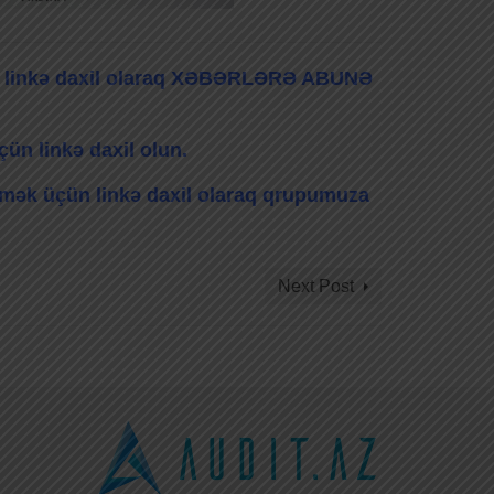
bu linkə daxil olaraq XƏBƏRLƏRƏ ABUNƏ
ün linkə daxil olun.
ləmək üçün linkə daxil olaraq qrupumuza
Next Post