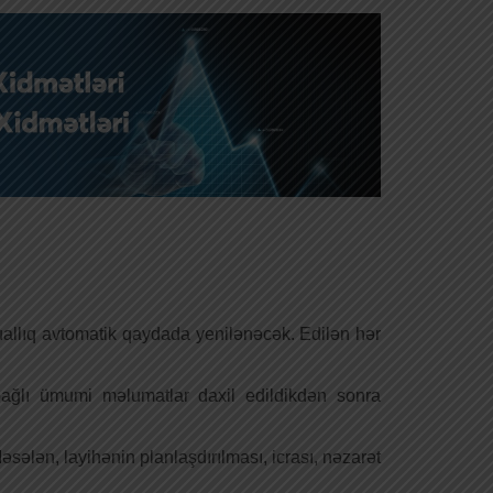
uallıq avtomatik qaydada yenilənəcək. Edilən hər
bağlı ümumi məlumatlar daxil edildikdən sonra
ələn, layihənin planlaşdırılması, icrası, nəzarət