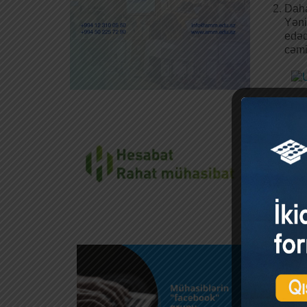
Dah
Yəni
edəc
cəmi
Addı
Layi
altı
olac