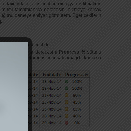
hə daxilindəki çəkisi mütləq müəyyən edilməlidir.
in ümumi tamamlanma dərəcəsini ölçməyə kömək
lduğunu deməyə ehtiyac görmürəm. Əgər çəkilərin
.
xləri müəyyən edilməlidir.
ımın tamamlanma dərəcəsini
Progress %
sütunu
mi tamamlanma dərəcəsini hesablamaqda köməkçi