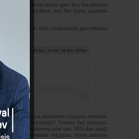
ual olaraq o tarixlər əmələ gəlir. Boz fon addımın
. Yəni günlər keçdikcə, boz fon daimi qaydada
ütunda olacaqdır. Yəni vizual olaraq gün etibarilə
dımın tamamlanma dərəcəsini müəyyən etməkdir.
mlandığını düşünürsünüz? Təxmini faiz dərəcəsi.
00% arası tamamlanmış işlər sarı, 30%-dən aşağı
ə, nəyin hansı mərhələdə olduğunu, hansı addımın