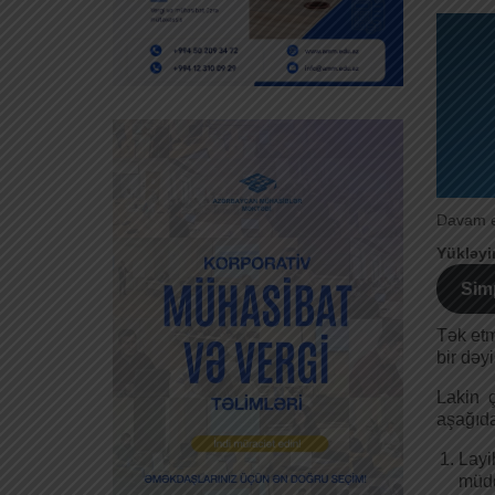
Davam et
Yükləyi
Sim
Tək etm
bir dəy
Lakin 
aşağıda
Layi
müdd