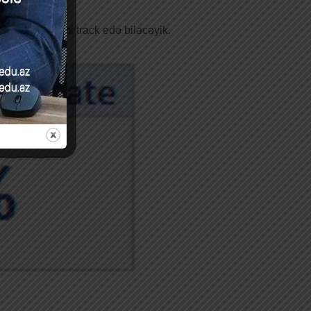
örüldüyü kimi track edə biləcəyik.