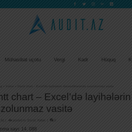
Mühasibat uçotu
Vergi
Kadr
Hüquq
K
og
»
Xəbər
»
Gantt chart – Excel’də layihələrin idarəedilməsində əvəzolunmaz vasitə
tt chart – Excel’də layihələri
zolunmaz vasitə
.Az
|
posted in:
Excel
,
Xəbər
|
0
nma sayı:
14. 088