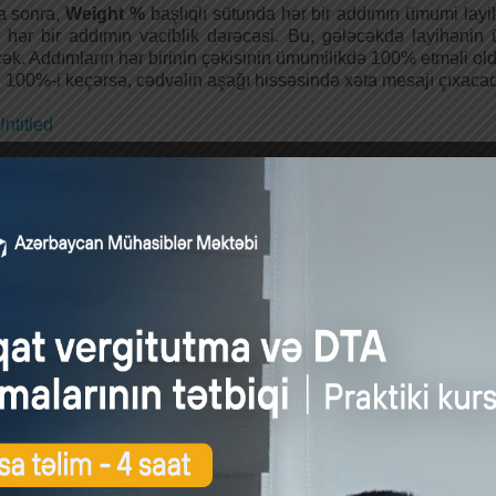
a sonra,
Weight %
başlıqlı sütunda hər bir addımın ümumi layi
 hər bir addımın vaciblik dərəcəsi. Bu, gələcəkdə layihən
ək. Addımların hər birinin çəkisinin ümumilikdə 100% etməli o
 100%-i keçərsə, cədvəlin aşağı hissəsində xəta mesajı çıxacaq
mların hər birinin başlanğıc
(Start date)
və bitiş
(End date)
tari
hə davam etdikcə, mühakimənizdən asılı olaraq hər bir add
nda yazmaq gərəkəcək. Aşağıdakı kimi. Bu da, layihənin ümu
aqdır.