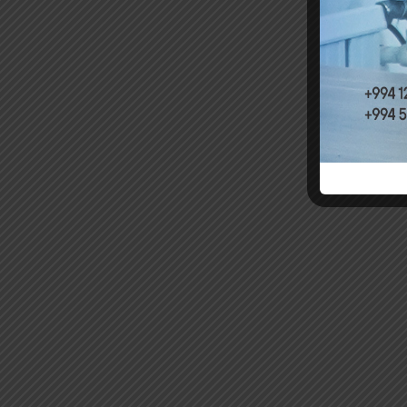
yubandı
Layihən