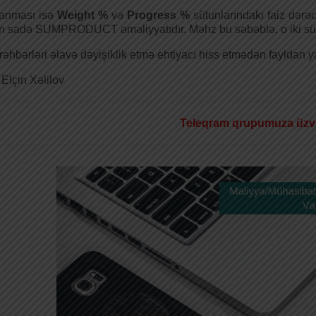
anması isə
Weight %
və
Progress %
sütunlarındakı faiz dərə
ən sadə SUMPRODUCT əməliyyatıdır. Məhz bu səbəblə, o iki süt
rəhbərləri əlavə dəyişiklik etmə ehtiyacı hiss etmədən fayldan ya
 Elçin Xəlilov
Teleqram qrupumuza üzv