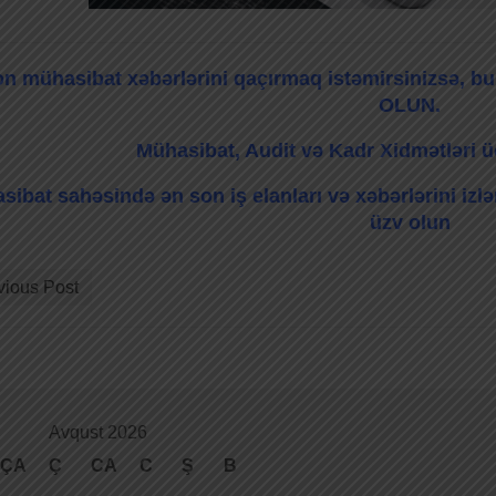
n mühasibat xəbərlərini qaçırmaq istəmirsinizsə, 
OLUN.
Mühasibat, Audit və Kadr Xidmətləri üç
sibat sahəsində ən son iş elanları və xəbərlərini iz
üzv olun
vious Post
Avqust 2026
ÇA
Ç
CA
C
Ş
B