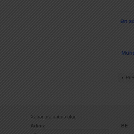
Ən so
Müha
Pre
Xəbərlərə abunə olun
Adınız
BE