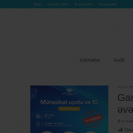
Əlaqə
Faydalı Linklər
İş axtaranlar
Vakansiyalar
Xidmətlər
Audit
Home
»
Bl
Gan
əvə
by
Audit
Oxu