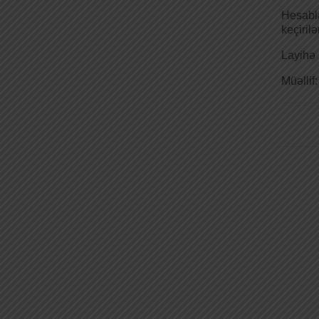
Hesabl
keçiril
Layihə 
Müəllif: