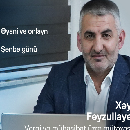
aylından da gördüyümüz kimi, tarixləri girdiyimiz anda sağda viz
uzunluğu, göy fon isə gün etibarilə tamamlanmış hissəsidir
ərək göy fona çevriləcəkdir.
boya uzanan qırmızı xətt isə, faylı açdığınız günün tarixi olan s
in hansı mərhələsində olduğunu görəcəksiniz.
etməli olduğumuz son nyuans isə,
Progress %
sütunundakı ad
ayihə rəhbəri olaraq, o və ya bu addımın neçə faizinin tama
tləq daxil edilməlidir. 100% tamamlanmış işlər yaşıl, 30%-1
 işlər isə qırmızı dairə ilə diqqətimizə çatdırılır. Beləlikl