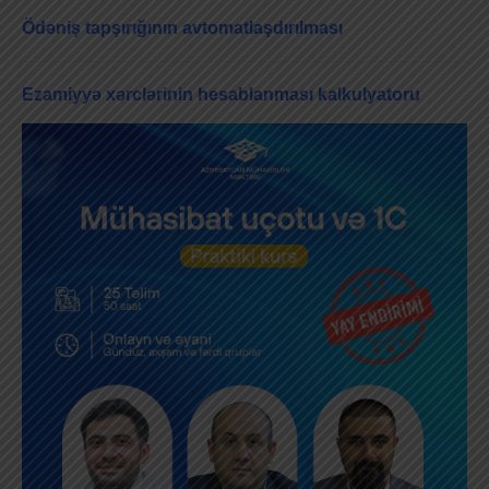
Ödəniş tapşırığının avtomatlaşdırılması
Ezamiyyə xərclərinin hesablanması kalkulyatoru