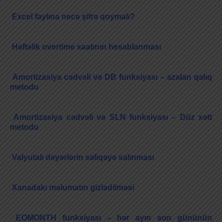
Excel faylına necə şifrə qoymalı?
Həftəlik overtime saatının hesablanması
Amortizasiya cədvəli və DB funksiyası – azalan qalıq
metodu
Amortizasiya cədvəli və SLN funksiyası – Düz xətt
metodu
Valyutalı dəyərlərin səliqəyə salınması
Xanadakı məlumatın gizlədilməsi
EOMONTH funksiyası – hər ayın son gününün