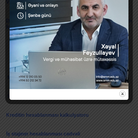
Video Təlimat
Diaqramlarda Maksimum və Minimum dəyərlərin
fərqləndirilməsi
Cədvəllər
Məzuniyyətin hesablanması cədvəli
Məbləğin söz ilə yazılması cədvəli
Kreditin hesablanması kalkulyatoru
İş stajının hesablanması cədvəli