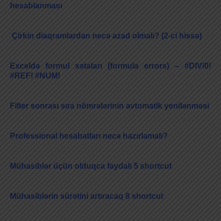
hesablanması
Çirkin diaqramlardan necə azad olmalı? (2-ci hissə)
Exceldə formul xətaları (formula errors) – #DIV/0!
#REF! #NUM!
Filter sonrası sıra nömrələrinin avtomatik yenilənməsi
Professional hesabatları necə hazırlamalı?
Mühasiblər üçün olduqca faydalı 5 shortcut
Mühasiblərin sürətini artıracaq 8 shortcut