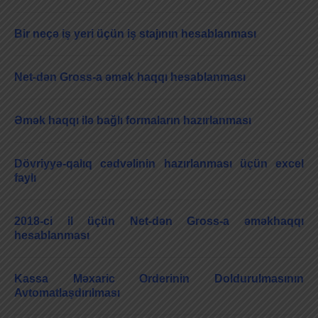
Bir neçə iş yeri üçün iş stajının hesablanması
Net-dən Gross-a əmək haqqı hesablanması
Əmək haqqı ilə bağlı formaların hazırlanması
Dövriyyə-qalıq cədvəlinin hazırlanması üçün excel
faylı
2018-ci il üçün Net-dən Gross-a əməkhaqqı
hesablanması
Kassa Məxaric Orderinin Doldurulmasının
Avtomatlaşdırılması