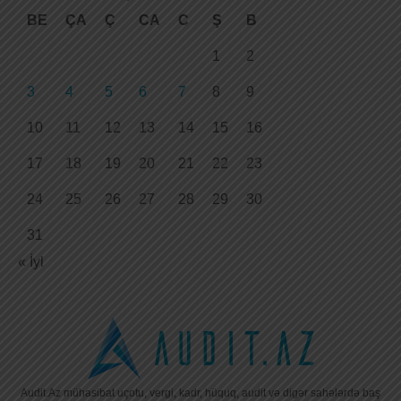
BE
ÇA
Ç
CA
C
Ş
B
1
2
3
4
5
6
7
8
9
10
11
12
13
14
15
16
17
18
19
20
21
22
23
24
25
26
27
28
29
30
31
« İyl
Audit.Az mühasibat uçotu, vergi, kadr, hüquq, audit və digər sahələrdə baş