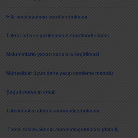
Filtr əməliyyatının sürətləndirilməsi
Təkrar adların yazılmasının sürətləndirilməsi
Məlumatların yuxarı xanalara keçirilməsi
Mühasiblər üçün daha yaxşı cəmləmə metodu
Şaquli cədvəlin emalı
Təhvil-təslim aktının avtomatlaşdırılması
Təhvil-təslim aktının avtomatlaşdırılması (detallı)