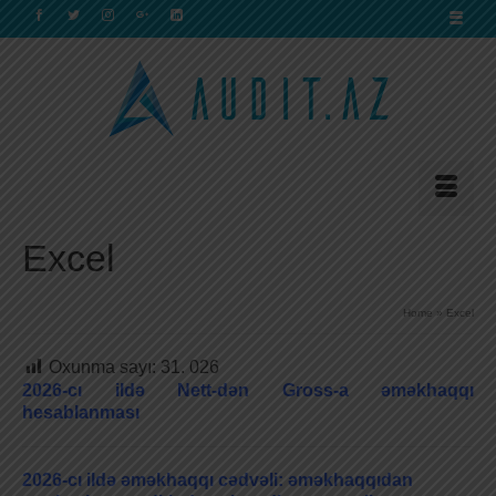
Excel
Home
»
Excel
Oxunma sayı:
31. 026
2026-cı ildə Nett-dən Gross-a əməkhaqqı
hesablanması
2026-cı ildə əməkhaqqı cədvəli: əməkhaqqıdan