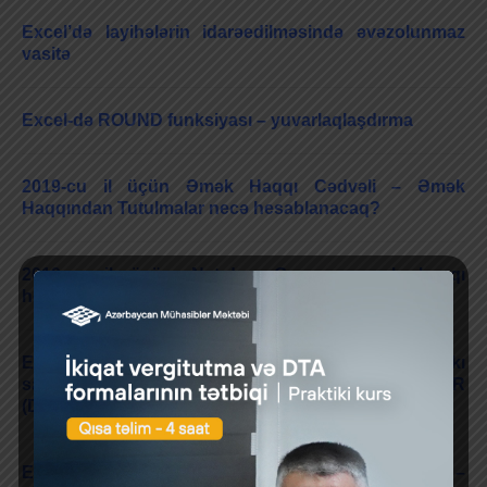
Excel’də layihələrin idarəedilməsində əvəzolunmaz
vasitə
Excel-də ROUND funksiyası – yuvarlaqlaşdırma
2019-cu il üçün Əmək Haqqı Cədvəli – Əmək
Haqqından Tutulmalar necə hesablanacaq?
2019-cu il üçün Net-dən Gross-a əmək haqqı
hesablanması
Exceldə indiki dövr ilə keçən il eyni dövr arasındakı
satışların müqayisəsi – SAMEPERIODLASTYEAR
(DAX)
Exceldə xalis bu günkü dəyərin hesablanması –