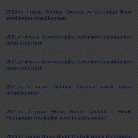
2022-ci il üçün Net-dən Gross-a və Grossdan Net-ə
əməkhaqqı hesablanması
2021-ci il üzrə dövriyyə-qalıq cədvəlinin hazırlanması
üçün excel faylı
2021-ci il üzrə dövriyyə-qalıq cədvəlinin hazırlanması
üçün excel faylı
2021-ci il üçün Net-dən Gross-a əmək haqqı
hesablanması
2021-ci il üçün Əmək Haqqı Cədvəli – Əmək
Haqqından Tutulmalar necə hesablanacaq?
2020-ci il üçün Əmək Haqqı Cədvəli-Əmək Haqqından