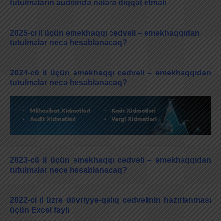
tutulmaların auditində nələrə diqqət etməli
2025-ci il üçün əməkhaqqı cədvəli – əməkhaqqıdan
tutulmalar necə hesablanacaq?
2024-cü il üçün əməkhaqqı cədvəli – əməkhaqqıdan
tutulmalar necə hesablanacaq?
2023-cü il üçün əməkhaqqı cədvəli – əməkhaqqıdan
tutulmalar necə hesablanacaq?
2022-ci il üzrə dövriyyə-qalıq cədvəlinin hazırlanması
üçün Excel faylı