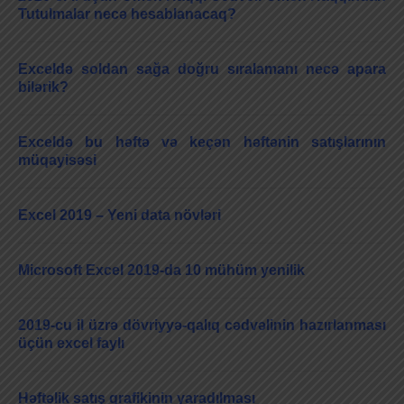
Tutulmalar necə hesablanacaq?
Exceldə soldan sağa doğru sıralamanı necə apara
bilərik?
Exceldə bu həftə və keçən həftənin satışlarının
müqayisəsi
Excel 2019 – Yeni data növləri
Microsoft Excel 2019-da 10 mühüm yenilik
2019-cu il üzrə dövriyyə-qalıq cədvəlinin hazırlanması
üçün excel faylı
Həftəlik satış qrafikinin yaradılması