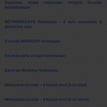
Daşınmaz əmlak satışından verginin Exceldə
hesablanması
NETWORKDAYS funksiyası – 2 tarix arasındakı iş
günlərinin sayı
Exceldə WORKDAY funksiyası
Excel-də tarix və saat funksiyaları
Excel-də Weekday funksiyası
Mühasibat exceldə – 4 faydalı üsul (3-cü üsul)
Mühasibat exceldə – 4 faydalı üsul (4-cü hissə)