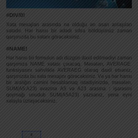
#DIV/0!
Xəta mesajları arasında nə olduğu ən asan anlaşılan
xətadır. Hər hansı bir ədədi sıfıra böldüyünüz zaman
qarşınızda bu xətanı görəcəksiniz.
#NAME!
Hər hansı bir formulun adı düzgün daxil edilmədiyi zaman
qarşımıza NAME xətası çıxacaq. Məsələn, AVERAGE
funksiyasını səhvliklə AVERAEG olaraq daxil etsəniz,
qarşınızda bu xəta mesajını görəcəksiniz. Və ya hər hansı
bir aralığın cəmini hesablamaq istədiyinizdə, məsələn,
SUM(A5:A23) əvəzinə A5 və A23 arasına : işarəsini
qoymağı unudub SUM(A5A23) yazsanız, yenə eyni
xətayla üzləşəcəksiniz.