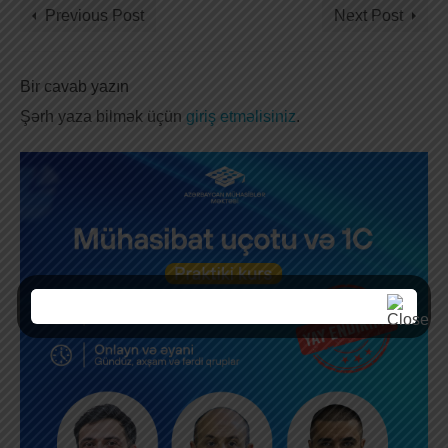
Previous Post
Next Post
Bir cavab yazın
Şərh yaza bilmək üçün
giriş etməlisiniz
.