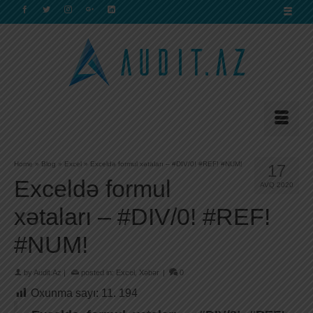
Home
»
Blog
»
Excel
»
Exceldə formul xətaları – #DIV/0! #REF! #NUM!
17
Exceldə formul
AVQ 2020
xətaları – #DIV/0! #REF!
#NUM!
by
Audit.Az
|
posted in:
Excel
,
Xəbər
|
0
Oxunma sayı:
11. 194