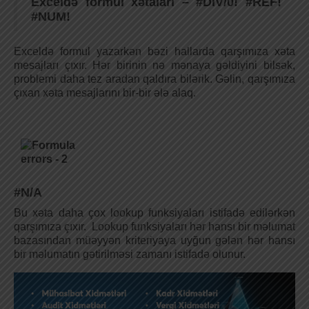
Exceldə formul xətaları – #DIV/0! #REF!
#NUM!
Exceldə formul yazarkən bəzi hallarda qarşımıza xəta
mesajları çıxır. Hər birinin nə mənaya gəldiyini bilsək,
problemi daha tez aradan qaldıra bilərik. Gəlin, qarşımıza
çıxan xəta mesajlarını bir-bir ələ alaq.
#N/A
Bu xəta daha çox lookup funksiyaları istifadə edilərkən
qarşımıza çıxır. Lookup funksiyaları hər hansı bir məlumat
bazasından müəyyən kriteriyaya uyğun gələn hər hansı
bir məlumatın gətirilməsi zamanı istifadə olunur.