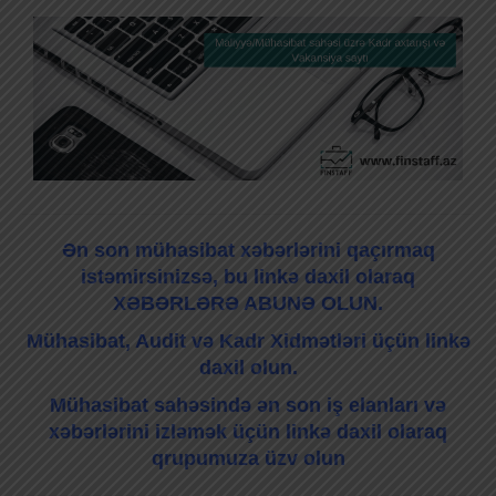
Ən son mühasibat xəbərlərini qaçırmaq
istəmirsinizsə, bu linkə daxil olaraq
XƏBƏRLƏRƏ ABUNƏ OLUN.
Mühasibat, Audit və Kadr Xidmətləri üçün linkə
daxil olun.
Mühasibat sahəsində ən son iş elanları və
xəbərlərini izləmək üçün linkə daxil olaraq
qrupumuza üzv olun