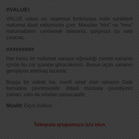
#VALUE!
VALUE xətası siz rəqəmsal funksiyaya mətn xarakterli
məlumat daxil etdiyinizdə çıxır. Məsələn “klm” və “mno”
məlumatlarını cəmləmək istəsəniz, qarşınıza bu xəta
çıxacaq.
#########
Hər hansı bir məlumat xanaya sığmadığı zaman xananın
içində bu cür işarələr görəcəksiniz. Bunun üçün xananın
genişliyini artırmaq lazımdır.
Başqa bir səbəb isə, mənfi ədəd olan xananın Date
formatına çevrilməsidir. Ədədi müsbətə çevirdiyiniz
zaman, xəta da ortadan qalxacaqdır.
Müəllif:
Elçin Xəlilov
Teleqram qrupumuza üzv olun