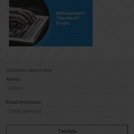
Xəbərlərə abunə olun
Adınız
Email Adresiniz
Təsdiqlə