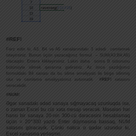
#REF!
Fərz edin ki, A3, B4 və A5 xanalarındakı 3 ədədi cəmləmək
istəyirsiniz. Bunun üçün yazacağınız formul – SUM(A3;B4;A5)
olacaqdır. Enterə klikləyirsiniz. Lakin daha sonra B sütununu
bütünüylə silmək qərarına gəlirsiniz. Az öncə yazdığımız
formuldakı B4 xanası da bu silmə əməliyyatı ilə birgə silinmiş
olur və cəmləmə əməliyyatımız avtomatik
#REF!
xətasını
verəcəkdir.
#NUM!
Əgər xanadakı ədəd xanaya sığmayacaq uzunluqda isə,
o zaman Excel bu cür xəta mesajı verəcək. Məsələn hər
hansı bir xanaya 20-nin 300-cü dərəcəsini hesablamaq
üçün = 20^300 yazıb Enter düyməsinə bassaq, NUM
xətasını görəcəyik. Çünki nəticə o qədər uzundur ki,
Excel xanasına yerləşmir.