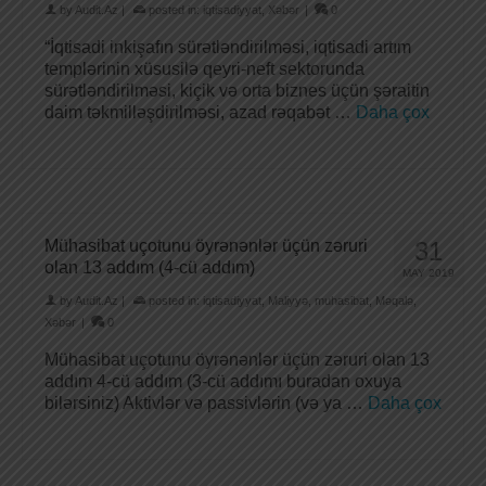
by
Audit.Az
|
posted in:
iqtisadiyyat
,
Xəbər
|
0
“İqtisadi inkişafın sürətləndirilməsi, iqtisadi artım
templərinin xüsusilə qeyri-neft sektorunda
sürətləndirilməsi, kiçik və orta biznes üçün şəraitin
daim təkmilləşdirilməsi, azad rəqabət …
Daha çox
Mühasibat uçotunu öyrənənlər üçün zəruri
31
olan 13 addım (4-cü addım)
MAY 2019
by
Audit.Az
|
posted in:
iqtisadiyyat
,
Maliyyə
,
muhasibat
,
Məqalə
,
Xəbər
|
0
Mühasibat uçotunu öyrənənlər üçün zəruri olan 13
addım 4-cü addım (3-cü addımı buradan oxuya
bilərsiniz) Aktivlər və passivlərin (və ya …
Daha çox