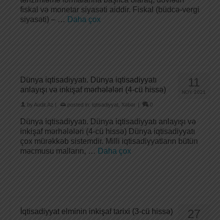
fiskal və monetar siyasəti aiddir. Fiskal (büdcə-vergi
siyasəti) – …
Daha çox
Dünya iqtisadiyyatı. Dünya iqtisadiyyatı
11
anlayışı və inkişaf mərhələləri (4-cü hissə)
NOY 2021
by
Audit.Az
|
posted in:
iqtisadiyyat
,
Xəbər
|
0
Dünya iqtisadiyyatı. Dünya iqtisadiyyatı anlayışı və
inkişaf mərhələləri (4-cü hissə) Dünya iqtisadiyyatı
çox mürəkkəb sistemdir. Milli iqtisadiyyatların bütün
məcmusu malların, …
Daha çox
İqtisadiyyat elminin inkişaf tarixi (3-cü hissə)
27