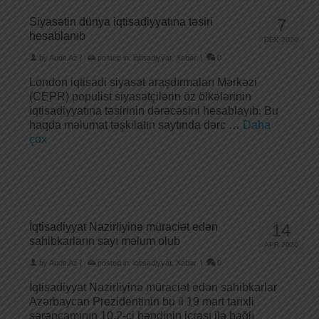
Siyasətin dünya iqtisadiyyatına təsiri
7
hesablanıb
DEK 2020
by
Audit.Az
|
posted in:
iqtisadiyyat
,
Xəbər
|
0
London iqtisadi siyasət araşdırmaları Mərkəzi
(CEPR) populist siyasətçilərin öz ölkələrinin
iqtisadiyyatına təsirinin dərəcəsini hesablayıb. Bu
haqda məlumat təşkilatın saytında dərc …
Daha
çox
İqtisadiyyat Nazirliyinə müraciət edən
14
sahibkarların sayı məlum olub
APR 2020
by
Audit.Az
|
posted in:
iqtisadiyyat
,
Xəbər
|
0
İqtisadiyyat Nazirliyinə müraciət edən sahibkarlar
Azərbaycan Prezidentinin bu il 19 mart tarixli
sərəncamının 10.2-ci bəndinin icrası ilə bağlı