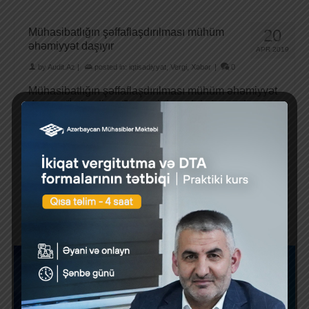
Mühasibatlığın şəffaflaşdırılması mühüm
20
əhəmiyyət daşıyır
APR 2019
by
Audit.Az
|
posted in:
iqtisadiyyat
,
Vergi
,
Xəbər
|
0
Mühasibatlığın şəffaflaşdırılması mühüm əhəmiyyət
daşıyır. “İqtisadiyyat” qəzetinin redaksiyasında
“Kölgə iqtisadiyyatı və onunla mübarizə”
mövzusunda “dəyirmi masa” keçirilib. Tədbirdə Milli
Elmlər …
Daha çox
1
2
3
»