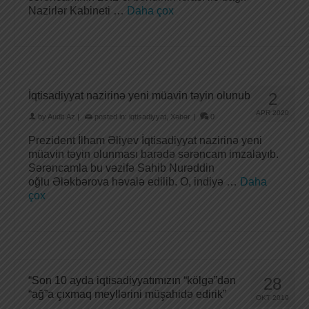
Nazirlər Kabineti …
Daha çox
İqtisadiyyat nazirinə yeni müavin təyin olunub
2
APR 2020
by
Audit.Az
|
posted in:
iqtisadiyyat
,
Xəbər
|
0
Prezident İlham Əliyev İqtisadiyyat nazirinə yeni
müavin təyin olunması barədə sərəncam imzalayıb.
Sərəncamla bu vəzifə Sahib Nurəddin
oğlu Ələkbərova həvalə edilib. O, indiyə …
Daha
çox
“Son 10 ayda iqtisadiyyatımızın “kölgə”dən
28
“ağ”a çıxmaq meyllərini müşahidə edirik”
OKT 2019