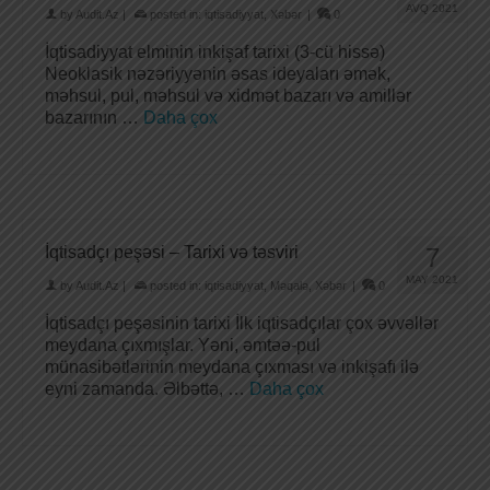
AVQ 2021
by
Audit.Az
|
posted in:
iqtisadiyyat
,
Xəbər
|
0
İqtisadiyyat elminin inkişaf tarixi (3-cü hissə)
Neoklasik nəzəriyyənin əsas ideyaları əmək,
məhsul, pul, məhsul və xidmət bazarı və amillər
bazarının …
Daha çox
İqtisadçı peşəsi – Tarixi və təsviri
7
MAY 2021
by
Audit.Az
|
posted in:
iqtisadiyyat
,
Məqalə
,
Xəbər
|
0
İqtisadçı peşəsinin tarixi İlk iqtisadçılar çox əvvəllər
meydana çıxmışlar. Yəni, əmtəə-pul
münasibətlərinin meydana çıxması və inkişafı ilə
eyni zamanda. Əlbəttə, …
Daha çox