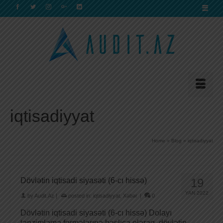
iqtisadiyyat
Home
»
Blog
»
iqtisadiyyat
Dövlətin iqtisadi siyasəti (6-cı hissə)
19
YAN 2022
by
Audit.Az
|
posted in:
iqtisadiyyat
,
Xəbər
|
0
Dövlətin iqtisadi siyasəti (6-cı hissə) Dolayı
tənzimləmə formalarına başlıca olaraq, dövlətin