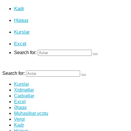
Kadr
Hüquq
Kurslar
Excel
Search for:
Search for:
Kurslar
Xidmətlər
Cədvəllər
Excel
Əlaqə
Muhasibat uçotu
Vergi
Kadr
Hüquq