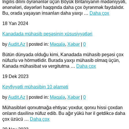
İngilis dilini öyrənənlər üçün Böyük Britaniyanın mədəniyyəti,
ənənələri, dəyərləri haqqında daha çox öyrənmək faydalıdır.
Bu, orada yaşayan insanları daha yaxşı …
Daha çox
18
Yan 2024
Kanadada mühasib peşəsinin xüsusiyyətləri
by
Audit.Az
|
posted in:
Məqalə
,
Xəbər
|
0
Bütün dünyada olduğu kimi, Kanadada mühasib peşəsi çox
nüfuzlu və hörmətlidir. Burada yaxşı mühasib olmaq üçün,
Kanada mühasibat və vergitutma …
Daha çox
19
Dek 2023
Keyfiyyətli mühasibin 10 əlaməti
by
Audit.Az
|
posted in:
Məqalə
,
Xəbər
|
0
Mühasibləri qorxutmağa ehtiyac yoxdur, qorxu hissi çoxdan
onların daxilinə nüfuz edib. Bu ağır yükü hər il getdikcə daha
çox üzücü …
Daha çox