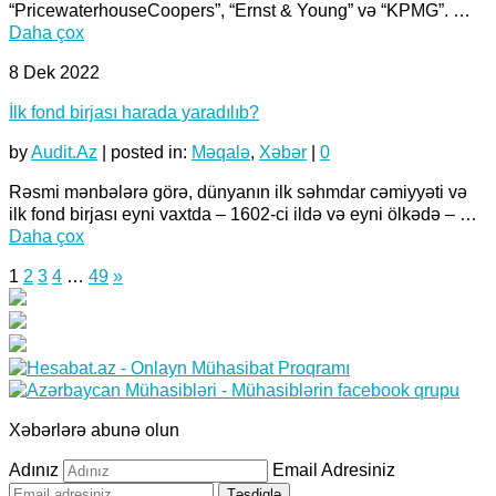
“PricewaterhouseCoopers”, “Ernst & Young” və “KPMG”. …
Daha çox
8
Dek 2022
İlk fond birjası harada yaradılıb?
by
Audit.Az
|
posted in:
Məqalə
,
Xəbər
|
0
Rəsmi mənbələrə görə, dünyanın ilk səhmdar cəmiyyəti və
ilk fond birjası eyni vaxtda – 1602-ci ildə və eyni ölkədə – …
Daha çox
1
2
3
4
…
49
»
Xəbərlərə abunə olun
Adınız
Email Adresiniz
Təsdiqlə