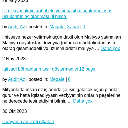
29
Noy 2023
Uçot siyasətinin qəbul etdiyi mühasibat uçotunun əsas
üsullarının açıqlanması (II hissə)
by
Audit.Az
|
posted in:
Məqalə
,
Xəbər
|
0
I hissəyə nəzər yetirmək üçün daxil olun Maliyyə yatırımları
Maliyyə qoyuluşları dövriyyə (ödəmə) müddətindən asılı
olaraq qısamüddətli və uzunmüddətli maliyyə …
Daha çox
2
Noy 2023
İqtisadi böhranların təsir göstərmədiyi 12 peşə
by
Audit.Az
|
posted in:
Məqalə
|
0
Milyonlarla insan öz işlərində çalışır, gələcək üçün planlar
qurur və hətta iqtisadiyyatın vəziyyətinin onların peşələrinə
nə dərəcədə təsir etdiyini bilmir. …
Daha çox
30
Okt 2023
Dünyanın ən varlı ölkələri