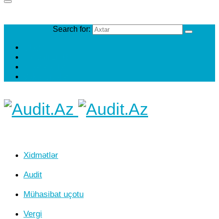
Search for:
Əlaqə
Faydalı Linklər
İş axtaranlar
Vakansiyalar
Xidmətlər
Audit
Mühasibat uçotu
Vergi