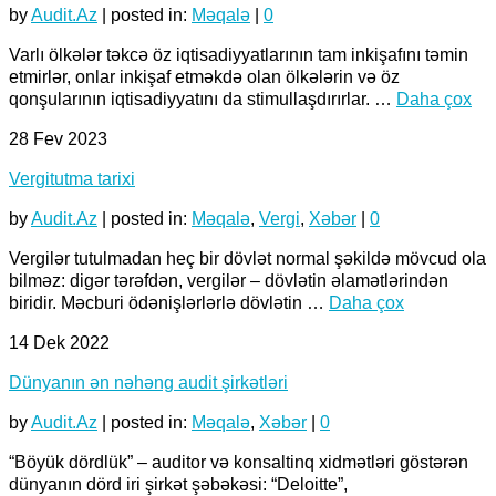
by
Audit.Az
|
posted in:
Məqalə
|
0
Varlı ölkələr təkcə öz iqtisadiyyatlarının tam inkişafını təmin
etmirlər, onlar inkişaf etməkdə olan ölkələrin və öz
qonşularının iqtisadiyyatını da stimullaşdırırlar. …
Daha çox
28
Fev 2023
Vergitutma tarixi
by
Audit.Az
|
posted in:
Məqalə
,
Vergi
,
Xəbər
|
0
Vergilər tutulmadan heç bir dövlət normal şəkildə mövcud ola
bilməz: digər tərəfdən, vergilər – dövlətin əlamətlərindən
biridir. Məcburi ödənişlərlərlə dövlətin …
Daha çox
14
Dek 2022
Dünyanın ən nəhəng audit şirkətləri
by
Audit.Az
|
posted in:
Məqalə
,
Xəbər
|
0
“Böyük dördlük” – auditor və konsaltinq xidmətləri göstərən
dünyanın dörd iri şirkət şəbəkəsi: “Deloitte”,