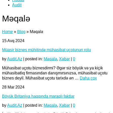
Audit
Məqalə
Home
»
Blog
»
Məqalə
15
Avq 2024
Müasir biznes mühitində mühasibat uçotunun rolu
by
Audit.Az
|
posted in:
Məqalə
,
Xəbər
|
0
Mühasibat uçotu biznesdirmi? Əgər siz böyük və ya kiçik
mühasibatlıq firmasından danışmırsınızsa, mühasibat uçotu
biznes deyil. Mühasibat uçotu tarixdə ən …
Daha çox
28
Mar 2024
Böyük Britaniya haqqında maraqlı faktlar
by
Audit.Az
|
posted in:
Məqalə
,
Xəbər
|
0