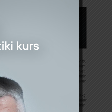
ət qədər böyük olmasıdır
sək səviyyədə aparıldığını deyən Akif Musayev bu
və bunu ölkədə siyasi iradənin göstəricisi kimi
r: onlara vergi və sosial yük, vergi mədəniyyəti,
zarət, hüquqi və ictimai xidmətin keyfiyyətinin
“Kölgə iqtisadiyyatı”nın inkişafına təsir göstərən
ayət qədər böyük olmasıdır.
 dövriyyəsinin 152 milyard manatı; istehlakçı
lar təşkil edir. Sözsüz ki, burada hesablaşmalar
 göstərir. İstər dövriyyədə olan pul kütləsinin,
həmiyyət daşıyır”.