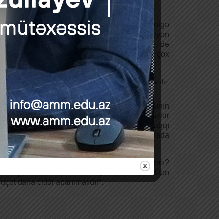
məsi məsələsinə də toxunub. Bildirib ki, “kölgə
 “Bəzi hallarda hesabatlar əvvəlcədən müəyyən
abatlılığın bütün mərhələlərində, xüsusilə də
lı olaraq hesabatlarda xətalara yol verilməsi çox
ərin gizlədilməsi xüsusilə mühasiblər vasitəsilə aparılır.
kisinin azaldılmasında vacib əhəmiyyət daşıyır”.
lardan da danışıb. Bu sahədə uçotun aparılmasının
 kifayət qədər böyük həcmdə güzəşt və imtiyazlar
minasiyanın yaranması, digər tərəfdən isə haqqı
ası problemini ortaya qoyur. Buna görə də burada
nlüklə vergidən azaddır. Amma orada uçot varmı?
Heç bir qanunvericilikdə güzəşt tətbiq edilən
ot daha ciddi aparılmalıdır”.