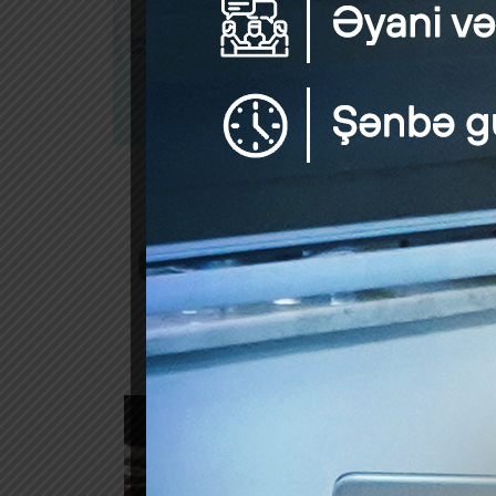
A.Musay
fikrincə
vergi il
Ona gör
Məcəllə
Amma bə
da tədr
Hesaba
fəaliyy
xüsusil
ödədikl
Bu yaxı
vacibli
inzibat