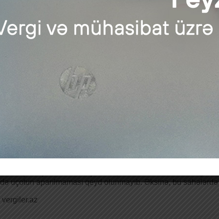
ev mühasiblərin təqdim etdiyi hesabatlarda xətalara yol veril
diyyatı”nın azaldılmasında şəffaflaşmaya ciddi ehtiyac var:
şlərlə təqdim olunduğundan, reallığı tam əks etdirmir. Hes
atlıq sahəsində çalışan insanların peşəkarlıq səviyyəsindən ası
roblemdir.
rclərin artırılması, istərsə də gəlirlərin azaldılması və s. kimi dövriyyəl
 də mühasibatlığın şəffaflaşdırılması “kölgə iqtisadiyyatı”nın xüsusi çə
or çıxışında vergi ödəyicilərinə tətbiq edilən güzəşt və imtiyaz
yini vurğulayıb: “Vergi Məcəlləsi və digər qanunvericiliklərdə
 tutulur. Bu, bir tərəfdən, vergi ödəyiciləri arasında diskri
 bir çox vergi ödəyicilərinin o güzəştlərdən istifadəyə çalışm
iddi nəzarətə ehtiyac yaranır.
çün: artıq neçə illərdir kənd təsərrüfatı, aqrar sektor bütü
. Güzəşt heç də orada uçotun aparılmaması anlamına gəlmir. 
də uçotun aparılmaması qeyd olunmayıb. Əksinə, bu sahələrdə uç
vergiler.az