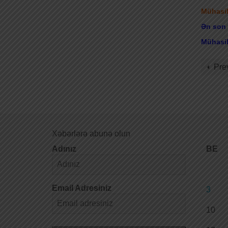
Mühasib
Ən son 
Mühasib
Pre
Xəbərlərə abunə olun
Adınız
BE
Email Adresiniz
3
10