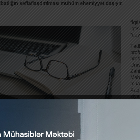
batlığın şəffaflaşdırılması mühüm əhəmiyyət daşıyır.
“İq
iqt
“dəy
Tədb
prof
prof
Univ
Zahi
Məhi
müav
Xaq
siy
mak
Dərg
Qara
“Kölgə iqtisadiyyatı”nın inkişafına təsir göstər