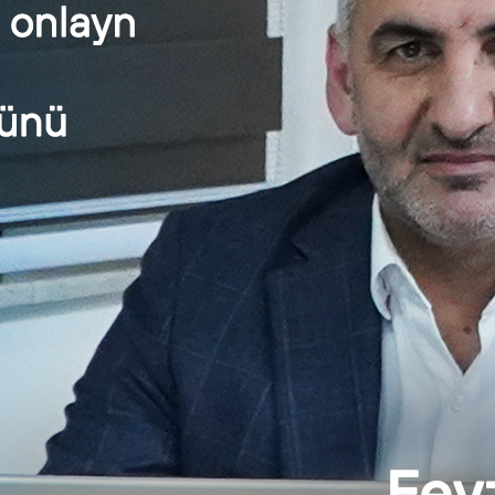
ev “kölgə iqtisadiyyatı”nın mövcudluğunu təkcə vergi ilə əla
, biznes mühitinin qiymətləndirilməsinin on bir istiqaməti var və b
ə bağlı tədbirlərin görülməsi, qanunvericiliyin təkmilləşdirilməsi 
ə də gərək digər sahələrə də böyük diqqət yetirilsin. Çox y
sinə edilmiş dəyişikliklərə stimullaşdırıcı addımlar da daxil e
zi məhdudlaşdırıcı tədbirlər var ki, onlar, sözsüz ki, “kölgə iqt
icən aradan qaldırılmasına ehtiyac var”.
İri biznes fəaliyyəti elektronlaşmış olar
istifadə edilərsə inzibatçılığın yü
tlılığın çox vacib məsələ olduğunu vurğulayan A.Musayev bur
ətinin, həm də biznes strukturlarının hesabatlılığının nəzərdə
ə də elektronlaşma nə dərəcədə yüksək olarsa, şəffaflıq bir o qədər
əri vergi necə və hara xərclənir.
nlarda Bakıda keçirilmiş Vergi Forumunda vergilər naziri Mika
yinə xüsusi diqqət çəkiblər. İri biznes fəaliyyəti elektronla
çılığın yükü azala bilər. Məlumdur ki, elektronlaşmamış hesa