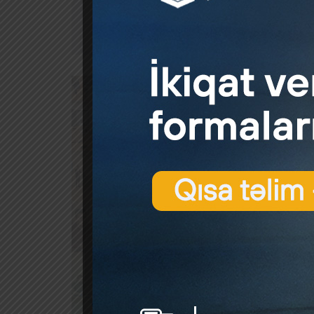
Son ill
istiqam
qiymətl
bürokra
qənaətb
mühüm m
Biznes
sferası
banklar
istərsə