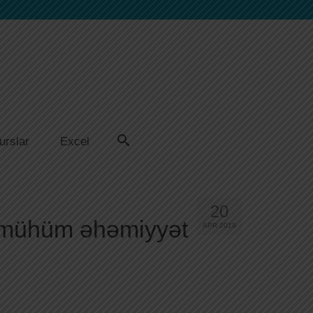
urslar
Excel
20
sı mühüm əhəmiyyət
APR 2019