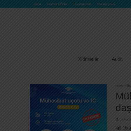
Əlaqə
Faydalı Linklər
İş axtaranlar
Vakansiyalar
Xidmətlər
Audit
Home
»
Bl
Müh
daş
by
Audit
Oxu