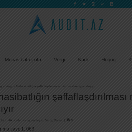
Mühasibat uçotu
Vergi
Kadr
Hüquq
K
og
»
Vergi
»
Mühasibatlığın şəffaflaşdırılması mühüm əhəmiyyət daşıyır
asibatlığın şəffaflaşdırılma
ıyır
.Az
|
posted in:
iqtisadiyyat
,
Vergi
,
Xəbər
|
0
nma sayı:
1. 063