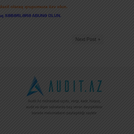
 daxil olaraq qrupumuza üzv olun.
 olaraq XƏBƏRLƏRƏ ABUNƏ OLUN.
Next Post
Audit.Az mühasibat uçotu, vergi, kadr, hüquq,
audit və digər sahələrdə baş verən dəyişikliklər
barədə məlumatların paylaşıldığı saytdır