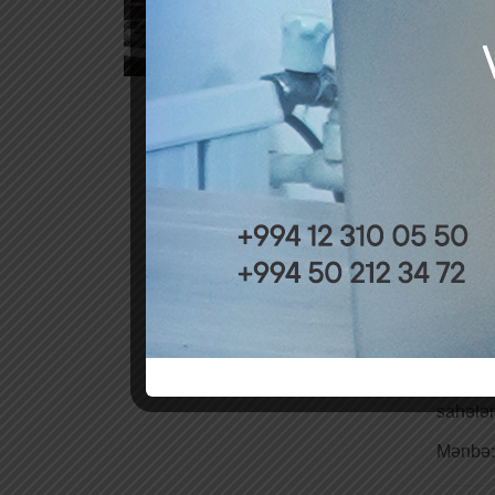
deyil”.
A.Musay
iqtisa
düzəli
mühasib
ciddi p
İstər xə
Ona görə
Profess
vacibli
nəzərdə
olmayan
uçota c
Misal ü
Yoxdur
sahələr
Mənbə: 