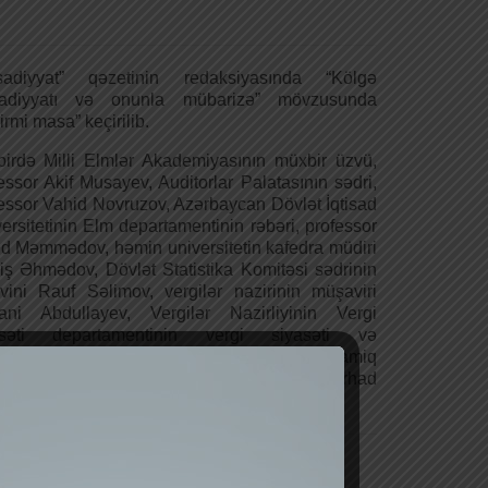
tisadiyyat” qəzetinin redaksiyasında “Kölgə
isadiyyatı və onunla mübarizə” mövzusunda
irmi masa” keçirilib.
irdə Milli Elmlər Akademiyasının müxbir üzvü,
essor Akif Musayev, Auditorlar Palatasının sədri,
essor Vahid Novruzov, Azərbaycan Dövlət İqtisad
ersitetinin Elm departamentinin rəbəri, professor
d Məmmədov, həmin universitetin kafedra müdiri
ş Əhmədov, Dövlət Statistika Komitəsi sədrinin
ini Rauf Səlimov, vergilər nazirinin müşaviri
ani Abdullayev, Vergilər Nazirliyinin Vergi
asəti departamentinin vergi siyasəti və
roiqtisadi təhlil idarəsinin direktoru Namiq
ahov, Bakı Dövlət Universitetinin dosenti Fərhad
yev və digər ekspertlər fikirlərini bölüşüblər.
ən mühüm məsələlərdən biri də