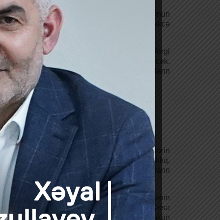
qələndirməyin doğru olmadığını vurğulayıb. Onun
unların yalnız ikisi vergi ilə bağlıdır: “Yəni təkcə
stimullaşdırılma üçün kifayət deyil.
axşı haldır ki, 2019-cu ilin yanvarından Vergi
dilib. Düşünürəm ki, bu, yaxşı nəticələr verəcək.
isadiyyatı”nın yaranmasına stimul yaradır. Bunların
sa, elektron auditdən
kü azala bilər
ada həm büdcə xərclərinin, həm bələdiyyələrin
 tutulduğunu deyib. Onun fikrincə, hesabatlılıq,
 artar: “Vergi ödəyiciləri bilməlidirlər ki, onların
yıl Cabbarov və digər çıxış edənlər bu məsələnin
şmış olarsa, elektron auditdən istifadə edilərsə
batların nəticələrini nəzarətdə saxlamaq mümkün