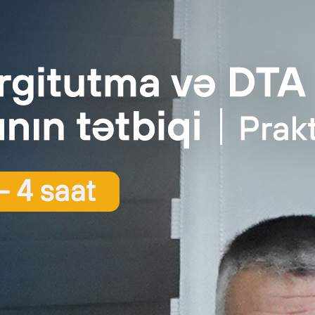
nağd hesablaşmaların xüsusi çəkisinin kifay
ər Azərbaycanda “kölgə iqtisadiyyatı” ilə mübarizənin çox yük
ətdə təxminən 22 dövlət sənədinin qəbul olunduğunu bildirib 
əndirib: “Kölgə iqtisadiyyatı”nın yaranma səbəbləri müxtəlifdi
tiya, inzibati maneə, korrupsiya, cavabdehlik, şəffaflığa nə
əxş olmaması, işsizlik, özünüməşğulluq və s. amillər aid edilir. 
əsələlərdən biri də nağd hesablaşmaların xüsusi çəkisinin kif
 subyektlərinin öz aralarındakı 180 milyard manatlıq ümumi
nda isə 52 milyard manatın 46 milyard manatını nağd hesablaşma
dan, dövriyyədən kənarda gedir və uçotdan yayınmaqla fəaliyyət
 də inflyasiyanın və s. kimi problemlərin idarə edilməsi mühüm ə