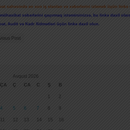
at sahəsində ən son iş elanları və xəbərlərini izləmək üçün linkə
mühasibat xəbərlərini qaçırmaq istəmirsinizsə, bu linkə daxil
at, Audit və Kadr Xidmətləri üçün linkə daxil olun.
vious Post
Avqust 2026
ÇA
Ç
CA
C
Ş
B
1
2
4
5
6
7
8
9
11
12
13
14
15
16