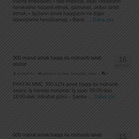
Vəzifə öhdəlikləri: • Mal-material, əsas vəsaitlərin
hərəkətinə nəzarət etmək, qaimələri, aktları tərtib
etmək; • İşçilərin əmək haqqlarını və digər
ödənişlərini hesablamaq; • Bank, …
Daha çox
300 manat əmək haqqı ilə mühasib tələb
16
olunur
DEK 2017
by
Audit.Az
|
posted in:
İş elanı
,
muhasibat
,
Xəbər
|
0
PAKFIN MMC 300 AZN əmək haqqı ilə mühasib
axtarır. İş barədə məlumat: İş saatı: 09:00-dan
18:00-dək; İstirahət günü – Şənbə …
Daha çox
600 manat əmək haqqı ilə mühasib tələb
15