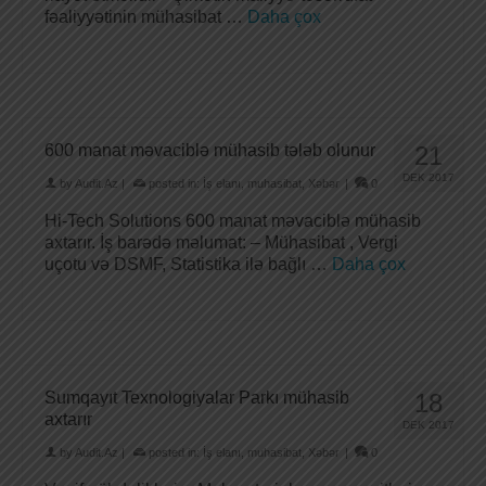
fəaliyyətinin mühasibat …
Daha çox
600 manat məvaciblə mühasib tələb olunur
21
DEK 2017
by
Audit.Az
|
posted in:
İş elanı
,
muhasibat
,
Xəbər
|
0
Hi-Tech Solutions 600 manat məvaciblə mühasib
axtarır. İş barədə məlumat: – Mühasibat , Vergi
uçotu və DSMF, Statistika ilə bağlı …
Daha çox
Sumqayıt Texnologiyalar Parkı mühasib
18
axtarır
DEK 2017
by
Audit.Az
|
posted in:
İş elanı
,
muhasibat
,
Xəbər
|
0