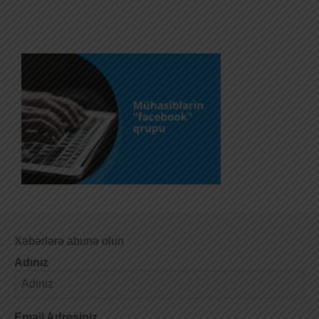
Xəbərlərə abunə olun
Adınız
Email Adresiniz