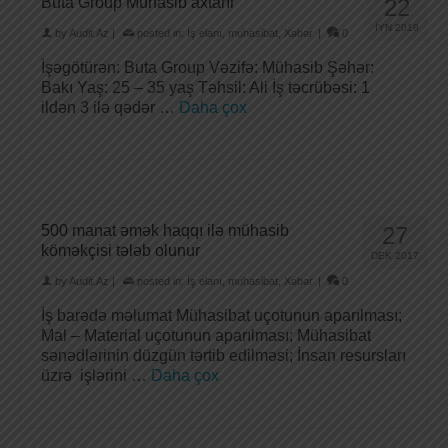
Buta Group Mühasib axtarır
22
İYN 2018
by
Audit.Az
|
posted in:
İş elanı
,
muhasibat
,
Xəbər
|
0
İşəgötürən: Buta Group Vəzifə: Mühasib Şəhər:
Bakı Yaş: 25 – 35 yaş Təhsil: Ali İş təcrübəsi: 1
ildən 3 ilə qədər …
Daha çox
500 manat əmək haqqı ilə mühasib
27
köməkçisi tələb olunur
DEK 2017
by
Audit.Az
|
posted in:
İş elanı
,
muhasibat
,
Xəbər
|
0
İş barədə məlumat Mühasibat uçotunun aparılması;
Mal – Material uçotunun aparılması; Mühasibat
sənədlərinin düzgün tərtib edilməsi; İnsan resursları
üzrə işlərini …
Daha çox