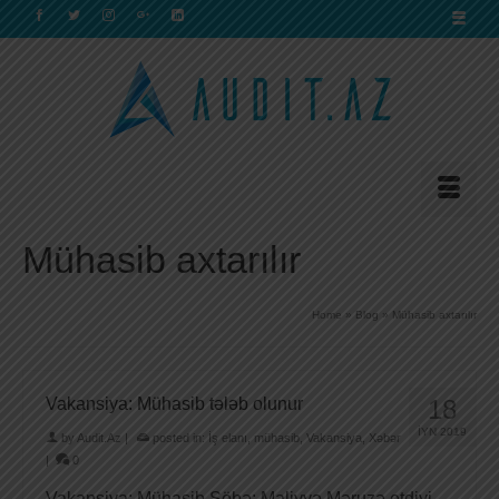
Mühasib axtarılır
Home
»
Blog
»
Mühasib axtarılır
Vakansiya: Mühasib tələb olunur
18
İYN 2019
by
Audit.Az
|
posted in:
İş elanı
,
mühasib
,
Vakansiya
,
Xəbər
|
0
Vakansiya: Mühasib Şöbə: Maliyyə Məruzə etdiyi