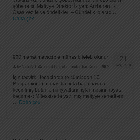
şöbə rəisi: Maliyyə Direktor İş yeri: Amburan İK
Əsas vəzifə və öhdəliklər: – Gündəlik olaraq …
Daha çox
900 manat məvaciblə mühasib tələb olunur
21
AVQ 2018
by
Audit.Az
|
posted in:
İş elanı
,
muhasibat
,
Xəbər
|
0
İşin təsviri: Hesablarda (o cümlədən 1C
Proqramında) mühasibatlıqla bağlı həyata
keçirilmiş bütün əməliyyatların işlənməsini həyata
keçirmək; Müəssisədə yazılmış maliyyə sənədlərin
…
Daha çox