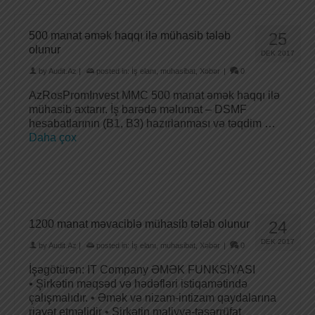
500 manat əmək haqqı ilə mühasib tələb
25
olunur
DEK 2017
by
Audit.Az
|
posted in:
İş elanı
,
muhasibat
,
Xəbər
|
0
AzRosPromInvest MMC 500 manat əmək haqqı ilə
mühasib axtarır. İş barədə məlumat – DSMF
hesabatlarının (B1, B3) hazırlanması və təqdim …
Daha çox
1200 manat məvaciblə mühasib tələb olunur
24
DEK 2017
by
Audit.Az
|
posted in:
İş elanı
,
muhasibat
,
Xəbər
|
0
İşəgötürən: IT Company ƏMƏK FUNKSİYASI
• Şirkətin məqsəd və hədəfləri istiqamətində
çalışmalıdır. • Əmək və nizam-intizam qaydalarına
riayət etməlidir • Şirkətin maliyyə-təsərrüfat