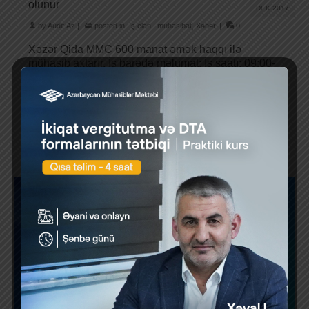
olunur
DEK 2017
by
Audit.Az
|
posted in:
İş elanı
,
muhasibat
,
Xəbər
|
0
Xəzər Qida MMC 600 manat əmək haqqı ilə
mühasib axtarır. İş barədə məlumat: İş saatı: 09:00-
dan 18:00-dək; İstirahət günü – …
Daha çox
1
2
»