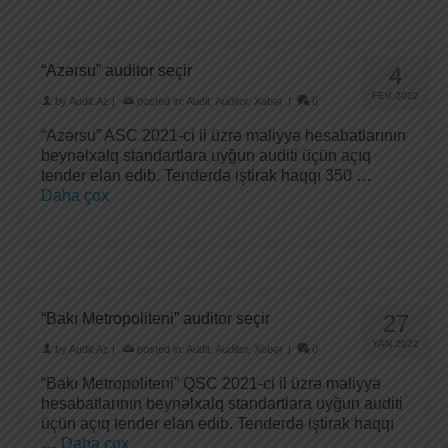
“Azərsu” auditor seçir
4
FEV 2022
by
Audit.Az
|
posted in:
Audit
,
Auditor
,
Xəbər
|
0
“Azərsu” ASC 2021-ci il üzrə maliyyə hesabatlarının
beynəlxalq standartlara uyğun auditi üçün açıq
tender elan edib. Tenderdə iştirak haqqı 350 …
Daha çox
“Bakı Metropoliteni” auditor seçir
27
YAN 2022
by
Audit.Az
|
posted in:
Audit
,
Auditor
,
Xəbər
|
0
“Bakı Metropoliteni” QSC 2021-ci il üzrə maliyyə
hesabatlarının beynəlxalq standartlara uyğun auditi
üçün açıq tender elan edib. Tenderdə iştirak haqqı
…
Daha çox