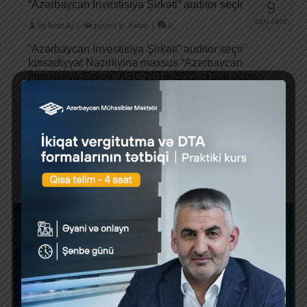
“Azərbaycan İnvestisiya Şirkəti” auditor seçir
9
SEN 2020
by
Audit.Az
|
posted in:
Xəbər
|
0
“Azərbaycan İnvestisiya Şirkəti” auditor seçir
İqtisadiyyat Nazirliyinə məxsus “Azərbaycan
İnvestisiya Şirkəti” ASC 2019-2020-ci illər üçün
vergi bəyannamələrinin auditi üçün təkliflər …
Daha çox
1
2
3
4
5
»