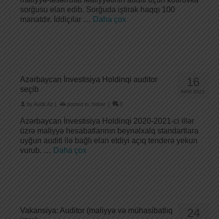
sorğusu elan edib. Sorğuda iştirak haqqı 100
manatdır. İddiçılar …
Daha çox
Azərbaycan İnvestisiya Holdinqi auditor
16
seçib
MAR 2022
by
Audit.Az
|
posted in:
Xəbər
|
0
Azərbaycan İnvestisiya Holdinqi 2020-2021-ci illər
üzrə maliyyə hesabatlarının beynəlxalq standartlara
uyğun auditi ilə bağlı elan etdiyi açıq tenderə yekun
vurub. …
Daha çox
Vakansiya: Auditor (maliyyə və mühasibatlıq
24