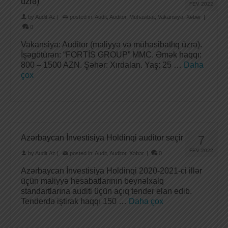
üzrə)
FEV 2022
by
Audit.Az
|
posted in:
Audit
,
Auditor
,
Mühasibat
,
Vakansiya
,
Xəbər
|
0
Vakansiya: Auditor (maliyyə və mühasibatlıq üzrə).
İşəgötürən: “FORTİS GROUP” MMC. Əmək haqqı:
800 – 1500 AZN. Şəhər: Xırdalan. Yaş: 25 …
Daha
çox
Azərbaycan İnvestisiya Holdinqi auditor seçir
7
FEV 2022
by
Audit.Az
|
posted in:
Audit
,
Auditor
,
Xəbər
|
0
Azərbaycan İnvestisiya Holdinqi 2020-2021-ci illər
üçün maliyyə hesabatlarının beynəlxalq
standartlarına auditi üçün açıq tender elan edib.
Tenderdə iştirak haqqı 150 …
Daha çox