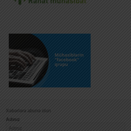
Xəbərlərə abunə olun
Adınız