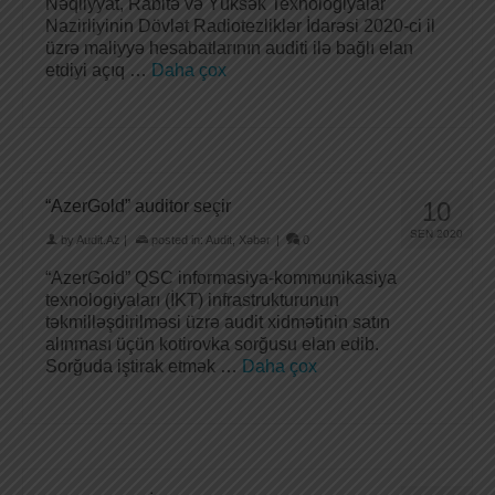
Nəqliyyat, Rabitə və Yüksək Texnologiyalar
Nazirliyinin Dövlət Radiotezliklər İdarəsi 2020-ci il
üzrə maliyyə hesabatlarının auditi ilə bağlı elan
etdiyi açıq …
Daha çox
“AzerGold” auditor seçir
10
SEN 2020
by
Audit.Az
|
posted in:
Audit
,
Xəbər
|
0
“AzerGold” QSC informasiya-kommunikasiya
texnologiyaları (İKT) infrastrukturunun
təkmilləşdirilməsi üzrə audit xidmətinin satın
alınması üçün kotirovka sorğusu elan edib.
Sorğuda iştirak etmək …
Daha çox