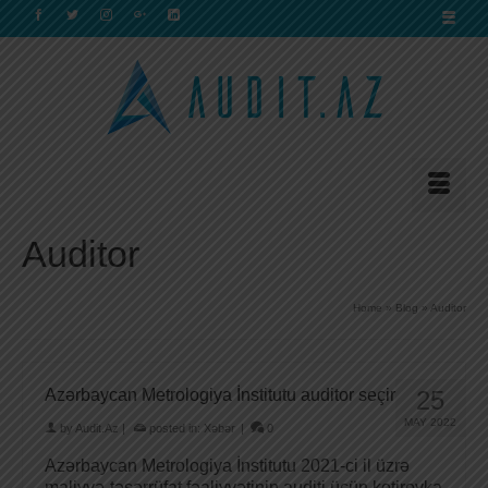
Auditor
Home
»
Blog
»
Auditor
Azərbaycan Metrologiya İnstitutu auditor seçir
25
MAY 2022
by
Audit.Az
|
posted in:
Xəbər
|
0
Azərbaycan Metrologiya İnstitutu 2021-ci il üzrə
maliyyə-təsərrüfat fəaliyyətinin auditi üçün kotirovka