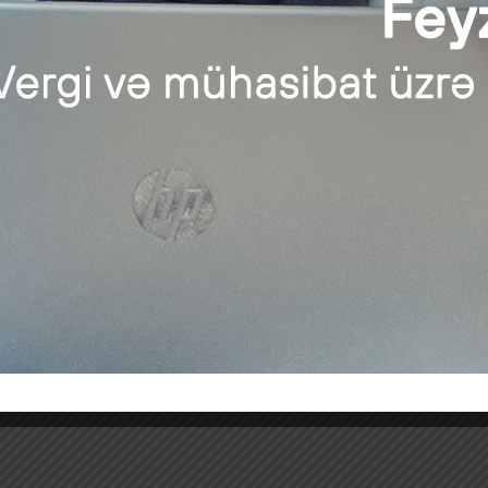
torlar Palatasında struktur islahatları həyata keçirilib
Audit.Az
|
posted in:
Audit
,
Auditor
,
Xəbər
|
0
torlar Palatasının Auditin Hüquqi Tənzimlənməsi, Dempinqə Qar
əsi ləğv edilib. Onun yerinə Auditin Hüquqi Tənzimlənməsi və 
ı Metropoliteni” auditor seçir
Audit.Az
|
posted in:
Audit
,
Auditor
,
Xəbər
|
0
ı Metropoliteni” QSC 2021-ci il üzrə maliyyə hesabatlarının bey
er elan edib. Tenderdə iştirak haqqı …
Daha çox