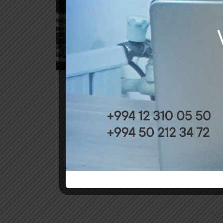
Audi
by
Audi
İdar
“Bak
by
“Bak
tend