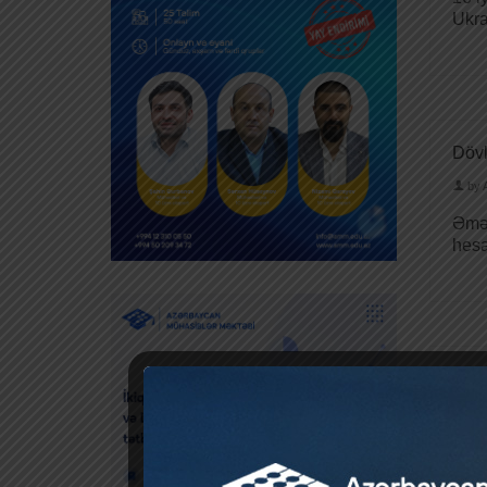
Ukra
Dövl
by
Əmək
hesa
MİDA
by
Mənz
ilə 