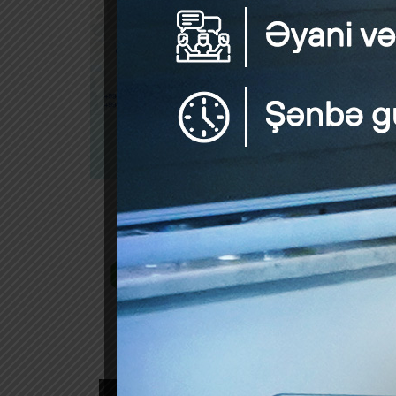
Azər
by
Azər
üçün
“Azə
by
“Azə
edib