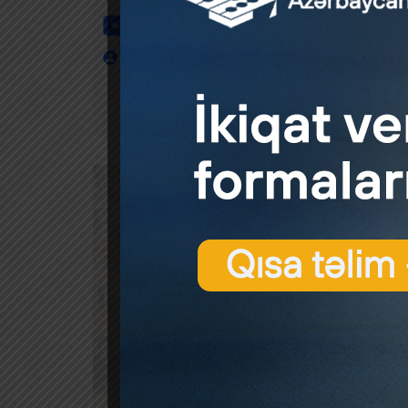
Elek
by
Prez
Elek
Vaka
by
Vaka
AZN.