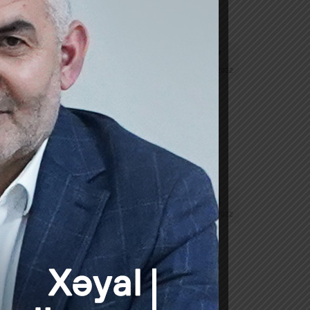
7
FEV 2022
abatlarının beynəlxalq standartlarına auditi
4
FEV 2022
dartlara uyğun auditi üçün açıq tender elan