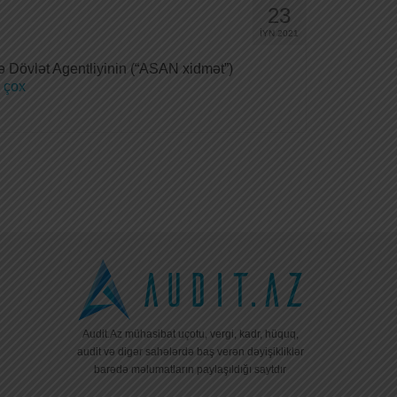
23
İYN 2021
ə Dövlət Agentliyinin (“ASAN xidmət”)
 çox
Audit.Az mühasibat uçotu, vergi, kadr, hüquq,
audit və digər sahələrdə baş verən dəyişikliklər
barədə məlumatların paylaşıldığı saytdır