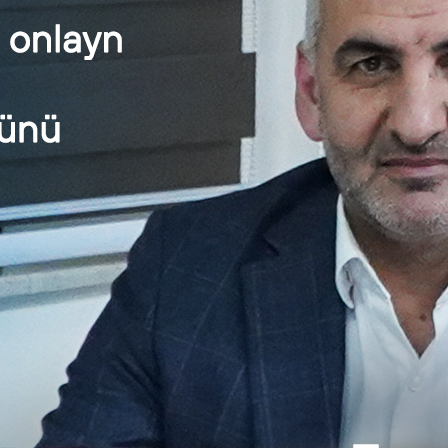
baycan İnvestisiya Holdinqi auditor seçir
Audit.Az
|
posted in:
Audit
,
Auditor
,
Xəbər
|
0
baycan İnvestisiya Holdinqi 2020-2021-ci illər üçün maliyyə hes
 açıq tender elan edib. Tenderdə iştirak haqqı 150 …
Daha çox
rsu” auditor seçir
Audit.Az
|
posted in:
Audit
,
Auditor
,
Xəbər
|
0
rsu” ASC 2021-ci il üzrə maliyyə hesabatlarının beynəlxalq stan
. Tenderdə iştirak haqqı 350 …
Daha çox