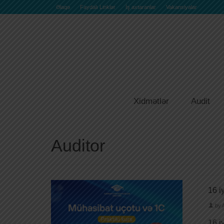
Əlaqə
Faydalı Linklər
İş axtaranlar
Vakansiyalar
Xidmətlər
Audit
Auditor
16 i
by
16 i