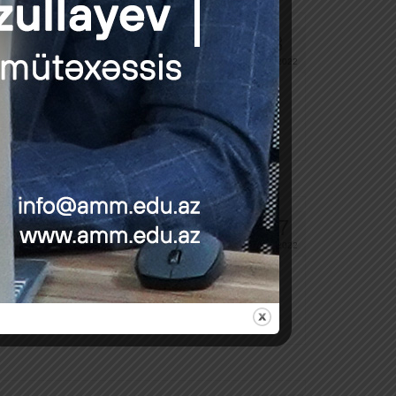
3
FEV 2022
şı Mübarizə və Keyfiyyətin Yüksəldilməsi
…
Daha çox
27
YAN 2022
nəlxalq standartlara uyğun auditi üçün açıq