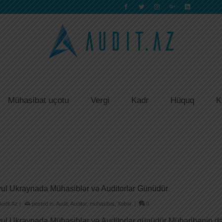
Mühasibat uçotu
Vergi
Kadr
Hüquq
K
yul Ukraynada Mühasiblər və Auditorlar Günüdür
Audit.Az
|
posted in:
Audit
,
Auditor
,
muhasibat
,
Xəbər
|
0
yul Ukraynada Mühasiblər və Auditorlar günüdür Müharibənin 