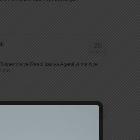
ib
25
APR 2022
Ekspertiza və Reabilitasiya Agentliyi maliyyə
 çox
28
FEV 2022
atlarının beynəlxalq standartlara uyğun auditi