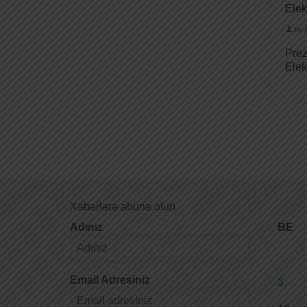
Elek
by
Prez
Elek
Xəbərlərə abunə olun
Adınız
BE
Email Adresiniz
3