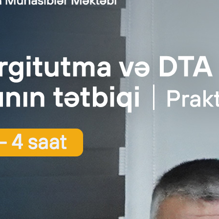
tron Hökumətin İnkişafı Mərkəzi auditor seçir
Audit.Az
|
posted in:
Audit
,
Auditor
,
Xəbər
|
0
ident yanında Vətəndaşlara Xidmət və Sosial İnnovasiyalar üzr
tron Hökumətin İnkişafı Mərkəzi 2021-ci il üzrə maliyyə …
Daha
nsiya: Auditor (maliyyə və mühasibatlıq üzrə)
Audit.Az
|
posted in:
Audit
,
Auditor
,
Mühasibat
,
Vakansiya
,
Xəbər
|
0
nsiya: Auditor (maliyyə və mühasibatlıq üzrə). İşəgötürən: 
 Şəhər: Xırdalan. Yaş: 25 …
Daha çox