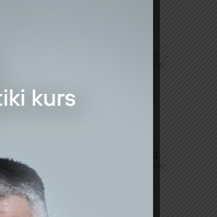
25
FEV 2022
ə Dövlət Agentliyinin (“ASAN Xidmət”)
 çox
24
FEV 2022
“FORTİS GROUP” MMC. Əmək haqqı: 800 – 1500