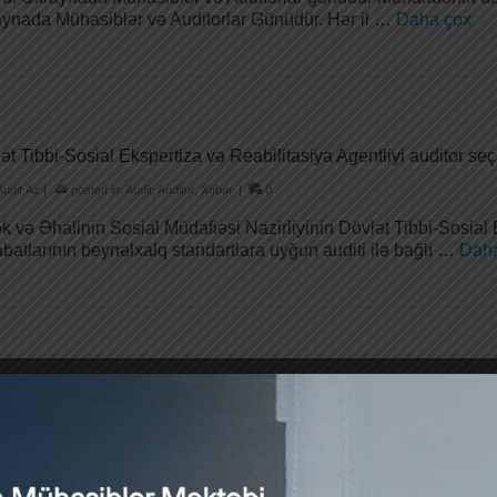
ynada Mühasiblər və Auditorlar Günüdür. Hər il …
Daha çox
ət Tibbi-Sosial Ekspertiza və Reabilitasiya Agentliyi auditor seç
Audit.Az
|
posted in:
Audit
,
Auditor
,
Xəbər
|
0
 və Əhalinin Sosial Müdafiəsi Nazirliyinin Dövlət Tibbi-Sosial 
batlarının beynəlxalq standartlara uyğun auditi ilə bağlı …
Daha
 auditor seçib
Audit.Az
|
posted in:
Audit
,
Auditor
,
Xəbər
|
0
il İnşaatı Dövlət Agentliyi (MİDA) 2021-ci il üzrə maliyyə hesab
bağlı elan etdiyi açıq tenderə …
Daha çox