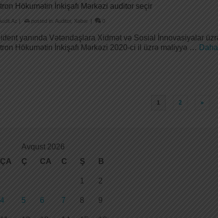
tron Hökumətin İnkişafı Mərkəzi auditor seçir
Audit.Az
|
posted in:
Auditor
,
Xəbər
|
0
ident yanında Vətəndaşlara Xidmət və Sosial İnnovasiyalar üzr
tron Hökumətin İnkişafı Mərkəzi 2020-ci il üzrə maliyyə …
Daha
1
2
»
Avqust 2026
ÇA
Ç
CA
C
Ş
B
1
2
4
5
6
7
8
9