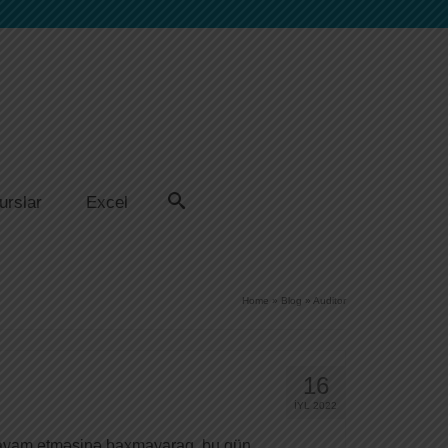
urslar
Excel
Home
»
Blog
»
Auditor
16
İYL 2022
davam etməsinə baxmayaraq, bu gün