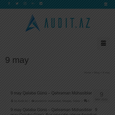
9 may
Home
»
Blog
»
9 may
9 may Qələbə Günü – Qəhrəman Mühasiblər
9
MAY 2020
by
Audit.Az
|
posted in:
muhasibat
,
Məqalə
,
Xəbər
|
0
9 may Qələbə Günü – Qəhrəman Mühasiblər 9
may Qələbə Günü. Bəşəriyyətin alman faşistləri