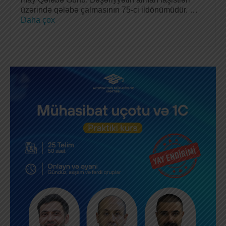
üzərində qələbə çalmasının 75-ci ildönümüdür. …
Daha çox