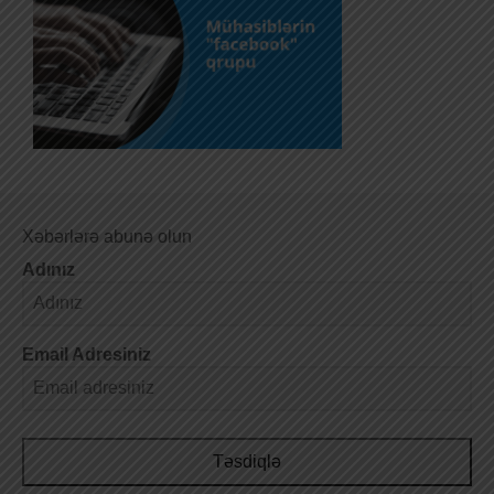
Xəbərlərə abunə olun
Adınız
Email Adresiniz
Təsdiqlə