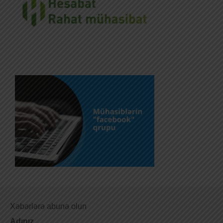
Xəbərlərə abunə olun
Adınız