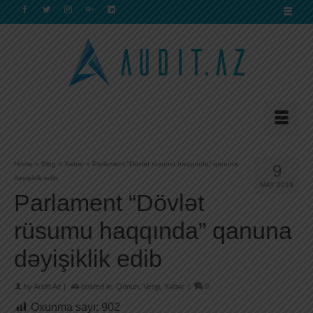
Home
»
Blog
»
Xəbər
»
Parlament “Dövlət rüsumu haqqında” qanuna
9
dəyişiklik edib
MAY 2019
Parlament “Dövlət
rüsumu haqqında” qanuna
dəyişiklik edib
by
Audit.Az
|
posted in:
Qanun
,
Vergi
,
Xəbər
|
0
Oxunma sayı:
902