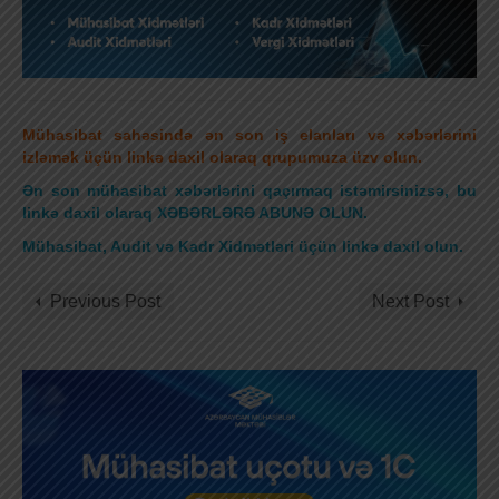
Mühasibat sahəsində ən son iş elanları və xəbərlərini
izləmək üçün linkə daxil olaraq qrupumuza üzv olun.
Ən son mühasibat xəbərlərini qaçırmaq istəmirsinizsə, bu
linkə daxil olaraq XƏBƏRLƏRƏ ABUNƏ OLUN.
Mühasibat, Audit və Kadr Xidmətləri üçün linkə daxil olun
.
Previous Post
Next Post