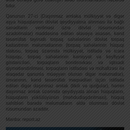
tutur.
Qanunun 27-ci (Daşınmaz əmlaka mülkiyyət və digər
əşya hüquqlarının dövlət qeydiyyatına alınması ilə bağlı
sənədlərin verilməsi üzrə dövlət rüsumundan
azadolmalar) maddəsinə edilən əlavəyə əsasən, kənd
təsərrüfatı təyinatlı torpaq sahələrinin dövlət torpaq
kadastrının məlumatlarının (torpaq sahələrinin hüquqi
statusu, torpaq üzərində mülkiyyət, istifadə və icarə
hüququ, torpaq sahələrinin kəmiyyət və keyfiyyət
göstəriciləri, torpaqların bonitirovkası və iqtisadi
qiymətləndirilməsi, torpaqların istifadəsi və mühafizəsi ilə
əlaqədar qanunla müəyyən olunan digər məlumatlar),
ünvanının, kənd təsərrüfatı məqsədləri üçün istifadə
edilən digər daşınmaz əmlak (tikili və qurğular), həmin
daşınmaz əmlak üzərində qeydiyyata alınan hüquqların,
hüquqların yüklülüyünün (məhdudlaşdırılması), hüquq
sahibləri barədə məlumatların əldə olunması dövlət
rüsumundan azaddır.
Mənbə: report.az