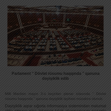
Parlament “ Dövlət rüsumu haqqında ” qanuna
dəyişiklik edib
Milli Məclisin mayın 3-ü keçirilən plenar iclasında “ Dövlət
rüsumu haqqında ” qanuna dəyişiklik layihəsi müzakirə olunub.
Dəyişiklik aqrar sığorta informasiya sistemindən məlumat
əldə etməyə görə ödənişin tələb olunmamasını nəzərdə