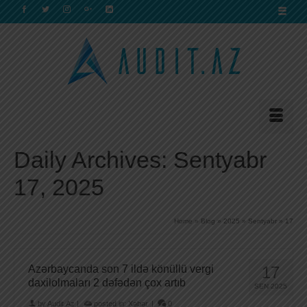
Daily Archives: Sentyabr
17, 2025
Home
»
Blog
»
2025
»
Sentyabr
»
17
Azərbaycanda son 7 ildə könüllü vergi
17
daxilolmaları 2 dəfədən çox artıb
SEN 2025
by
Audit.Az
|
posted in:
Xəbər
|
0