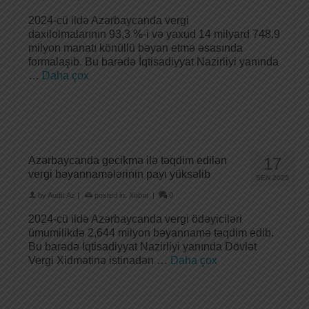
2024-cü ildə Azərbaycanda vergi
daxilolmalarının 93,3 %-i və yaxud 14 milyard 748,9
milyon manatı könüllü bəyan etmə əsasında
formalaşıb. Bu barədə İqtisadiyyat Nazirliyi yanında
…
Daha çox
Azərbaycanda gecikmə ilə təqdim edilən
17
vergi bəyannamələrinin payı yüksəlib
SEN 2025
by
Audit.Az
|
posted in:
Xəbər
|
0
2024-cü ildə Azərbaycanda vergi ödəyiciləri
ümumilikdə 2,644 milyon bəyannamə təqdim edib.
Bu barədə İqtisadiyyat Nazirliyi yanında Dövlət
Vergi Xidmətinə istinadən …
Daha çox