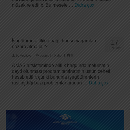
müzakirə edilib. Bu məsələ …
Daha çox
İşəgötürən əlilliklə bağlı hansı məqamları
17
nəzərə almalıdır?
SEN 2025
by
Audit.Az
|
posted in:
Xəbər
|
0
ƏMAS altsistemində əlillik haqqında məlumatın
qeyd olunması proqram təminatının üstün cəhəti
hesab edilir, çünki bununla işəgötürənlərin
rastlaşdığı bəzi problemlər aradan …
Daha çox