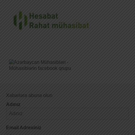
Xəbərlərə abunə olun
Adınız
Email Adresiniz