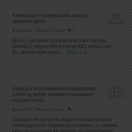
Azərbaycan I yarımildə xalis maliyyə
17
aktivlərini artırıb
SEN 2025
by
Audit.Az
|
posted in:
Xəbər
|
0
Bu ilin I yarısında Azərbaycanın xalis maliyyə
aktivləri 2 milyard 988,9 milyon ABŞ dolları artıb.
Bu, ötən ilin eyni dövrü …
Daha çox
Səudiyyə Ərəbistanının Azərbaycandakı
17
səfirlik işçilərinin vergitutma məsələləri
SEN 2025
müzakirə edilib
by
Audit.Az
|
posted in:
Xəbər
|
0
Səudiyyə Ərəbistanı Krallığının Azərbaycandakı
səfirlik işçilərinin vergitutma məsələləri, bu sahədə
mövcud qanunvericilik tələbləri və onların tətbiqi