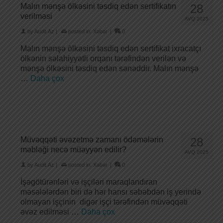
Malın mənşə ölkəsini təsdiq edən sertifikatın
28
verilməsi
AVQ 2025
by
Audit.Az
|
posted in:
Xəbər
|
0
Malın mənşə ölkəsini təsdiq edən sertifikat ixracatçı
ölkənin səlahiyyətli orqanı tərəfindən verilən və
mənşə ölkəsini təsdiq edən sənəddir. Malın mənşə
…
Daha çox
Müvəqqəti əvəzetmə zamanı ödəmələrin
28
məbləği necə müəyyən edilir?
AVQ 2025
by
Audit.Az
|
posted in:
Xəbər
|
0
İşəgötürənləri və işçiləri maraqlandıran
məsələlərdən biri də hər hansı səbəbdən iş yerində
olmayan işçinin digər işçi tərəfindən müvəqqəti
əvəz edilməsi …
Daha çox