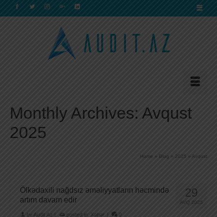
Monthly Archives: Avqust
2025
Home
»
Blog
»
2025
»
Avqust
Ölkədaxili nağdsız əməliyyatların həcmində
29
artım davam edir
AVQ 2025
by
Audit.Az
|
posted in:
Xəbər
|
0