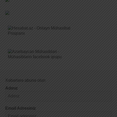
Xəbərlərə abunə olun
Adınız
Email Adresiniz