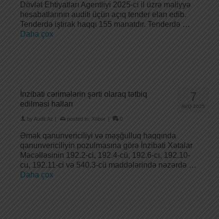
Dövlət Ehtiyatları Agentliyi 2025-ci il üzrə maliyyə
hesabatlarının auditi üçün açıq tender elan edib.
Tenderdə iştirak haqqı 155 manatdır. Tenderdə …
Daha çox
İnzibati cərimələrin şərti olaraq tətbiq
7
edilməsi halları
AVQ 2025
by
Audit.Az
|
posted in:
Xəbər
|
0
Əmək qanunvericiliyi və məşğulluq haqqında
qanunvericiliyin pozulmasına görə İnzibati Xətalar
Məcəlləsinin 192.2-ci, 192.4-cü, 192.6-cı, 192.10-
cu, 192.11-ci və 540.3-cü maddələrində nəzərdə …
Daha çox