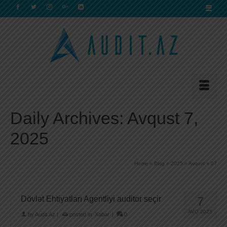
Daily Archives: Avqust 7,
2025
Home
»
Blog
»
2025
»
Avqust
»
07
Dövlət Ehtiyatları Agentliyi auditor seçir
7
AVQ 2025
by
Audit.Az
|
posted in:
Xəbər
|
0