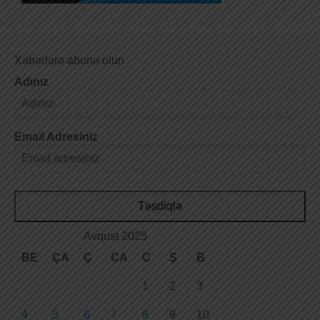
Xəbərlərə abunə olun
Adınız
Email Adresiniz
Təsdiqlə
Avqust 2025
BE
ÇA
Ç
CA
C
Ş
B
1
2
3
4
5
6
7
8
9
10