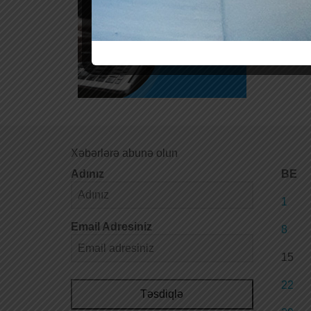
Xəbərlərə abunə olun
Adınız
BE
1
Email Adresiniz
8
15
22
Təsdiqlə