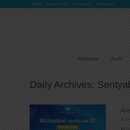
Əlaqə
Faydalı Linklər
İş axtaranlar
Vakansiyalar
Xidmətlər
Audit
Daily Archives: Sentya
Acco
by
Acco