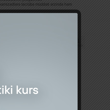
 namizədlərə təcrübə müddəti ərzində həm
?
11
SEN 2025
rətdir ki, ödənişi ev sahibinə nağd qaydada