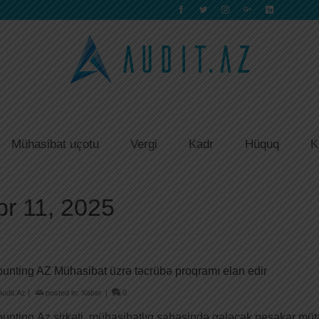
Mühasibat uçotu
Vergi
Kadr
Hüquq
K
br 11, 2025
unting AZ Mühasibat üzrə təcrübə proqramı elan edir
Audit.Az
|
posted in:
Xəbər
|
0
unting.Az şirkəti, mühasibatlıq sahəsində gələcək peşəkar mütə