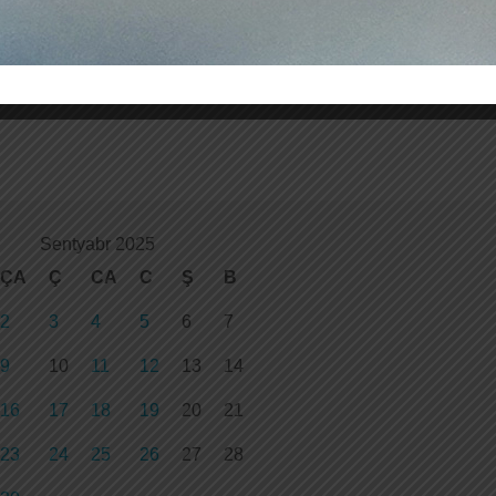
Sentyabr 2025
ÇA
Ç
CA
C
Ş
B
2
3
4
5
6
7
9
10
11
12
13
14
16
17
18
19
20
21
23
24
25
26
27
28