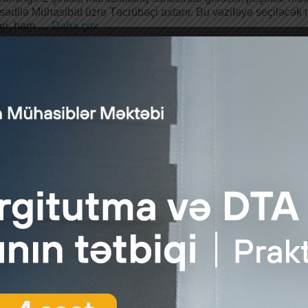
ədilə Mühasibat üzrə Təcrübəçi axtarır. Bu vəzifəyə seçiləcək
əri, həm …
Daha çox
lər daşınmaz əmlak alarkən ödənişi nağd şəkildə edə bilərmi
Audit.Az
|
posted in:
Xəbər
|
0
MMC olaraq ofis binası almaq istəyirik. Birinci sualım ondan iba
bilərikmi? İkinci …
Daha çox