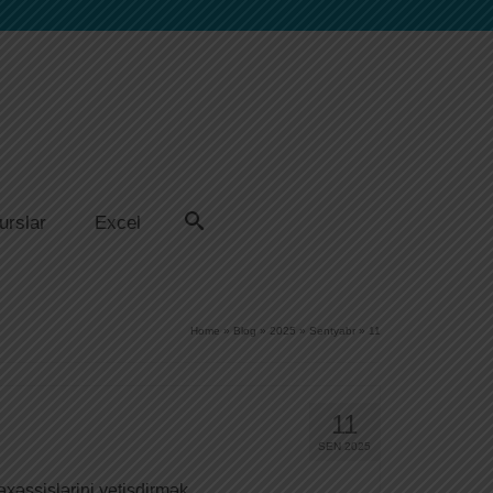
urslar
Excel
Home
»
Blog
»
2025
»
Sentyabr
»
11
11
SEN 2025
xəssislərini yetişdirmək