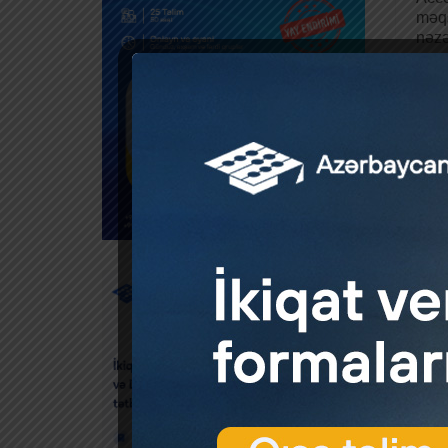
məqs
nəz
MMC-
by
Biz 
edə 