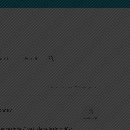
urslar
Excel
Home
»
Blog
»
2025
»
Sentyabr
»
03
andır?
3
SEN 2025
nəticəsində Əmək Məcəlləsinin 48-ci