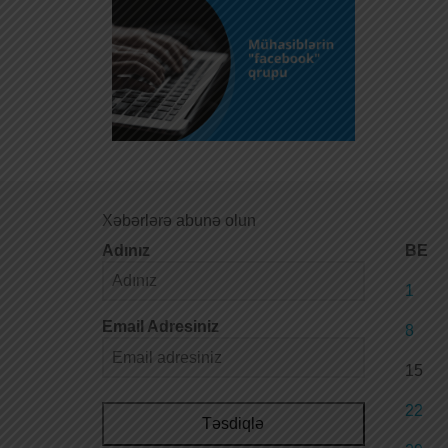
Xəbərlərə abunə olun
Adınız
BE
1
Email Adresiniz
8
15
22
Təsdiqlə