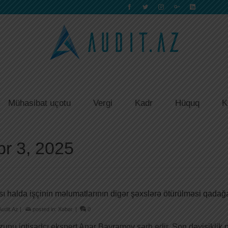
Mühasibat uçotu
Vergi
Kadr
Hüquq
K
br 3, 2025
ı halda işçinin məlumatlarının digər şəxslərə ötürülməsi qadağ
Audit.Az
|
posted in:
Xəbər
|
0
unu iqtisadçı ekspert Anar Bayramov şərh edir. Son dəyişiklik 