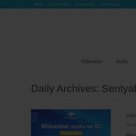
Əlaqə
Faydalı Linklər
İş axtaranlar
Vakansiyalar
Xidmətlər
Audit
Daily Archives: Sentya
Hans
by
Mövz