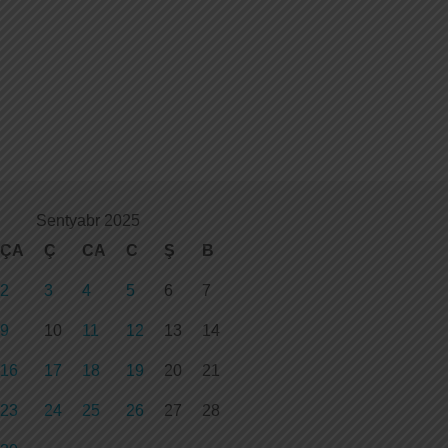
Sentyabr 2025
ÇA
Ç
CA
C
Ş
B
2
3
4
5
6
7
9
10
11
12
13
14
16
17
18
19
20
21
23
24
25
26
27
28