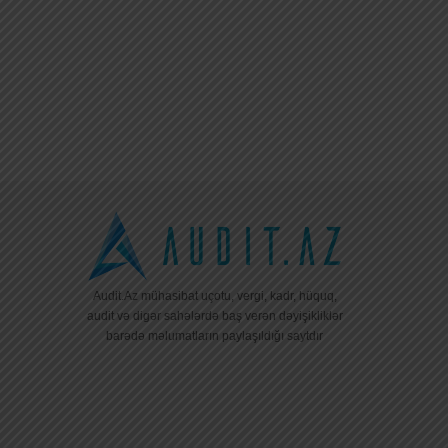
Audit.Az mühasibat uçotu, vergi, kadr, hüquq,
audit və digər sahələrdə baş verən dəyişikliklər
barədə məlumatların paylaşıldığı saytdır