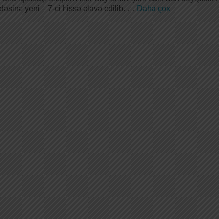
əsinə yeni – 7-ci hissə əlavə edilib. …
Daha çox