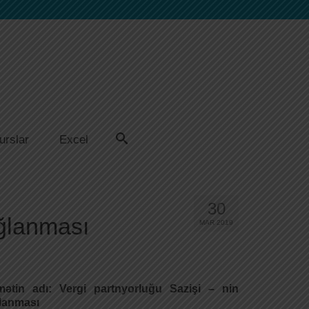
urslar
Excel
30
ağlanması
MAR 2019
mətin adı: Vergi partnyorluğu Sazişi – nin
lanması