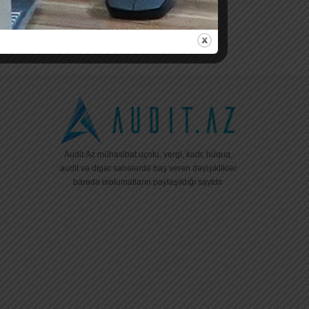
Audit.Az mühasibat uçotu, vergi, kadr, hüquq,
audit və digər sahələrdə baş verən dəyişikliklər
barədə məlumatların paylaşıldığı saytdır