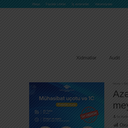
Əlaqə
Faydalı Linklər
İş axtaranlar
Vakansiyalar
Xidmətlər
Audit
Home
»
Bl
Azə
mey
by
Audit
Oxu