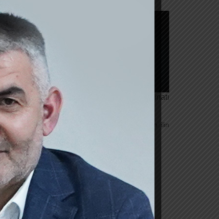
lik və sağlamlıq imkanlarının məhdudluğu təyinatı
rda qiymətləndirilmə aparılır.
in qiymətləndirilməsi üzrə yeni meyarlar-ın gələn ilin
 daxil olaraq qrupumuza üzv olun.
 olaraq XƏBƏRLƏRƏ ABUNƏ OLUN.