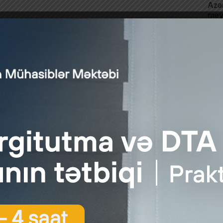
Azər
meya
Yen
meya
mey
funk
əlil
irəl
hər 
məhd
İnsa
(61-
zəd
əti kateqoriyalarının hər hansı birinin və ya bir neçəsinin II dərə
qanizmi funksiyalarının II dərəcə itirilməsi (31-60%) ilə bağlı əli
ələn, insanın həyat fəaliyyəti kateqoriyalarının hər hansı bi
 təyin edilir. 18 yaşınadək uşaqlara sağlamlıq imkanlarının m
iyasının və istənilən məhdudlaşmasının (əmək fəaliyyəti ilə
aşma dərəcəsi mövcud olduğu və uşağın sosial müdafiəsi zərurə