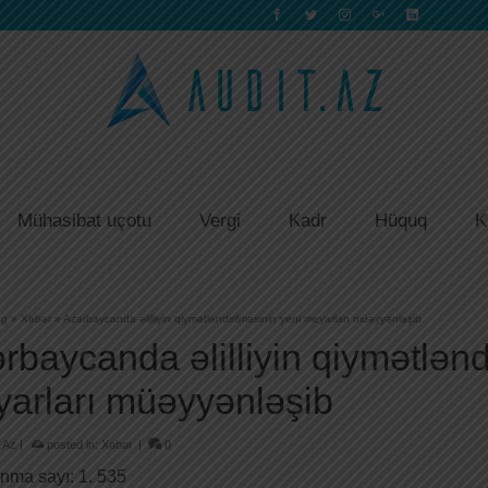
Mühasibat uçotu
Vergi
Kadr
Hüquq
K
og
»
Xəbər
»
Azərbaycanda əlilliyin qiymətləndirilməsinin yeni meyarları müəyyənləşib
rbaycanda əlilliyin qiymətlənd
arları müəyyənləşib
.Az
|
posted in:
Xəbər
|
0
nma sayı:
1. 535