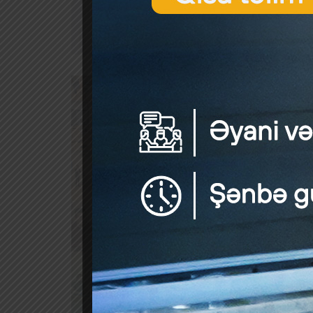
Orqaniz
aparılm
Xatırlad
əvvəlind
Mənbə: 
Mühasib
Ən son 
Mühasib