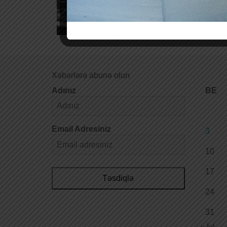
Xəbərlərə abunə olun
Adınız
BE
Email Adresiniz
3
10
17
Təsdiqlə
24
31