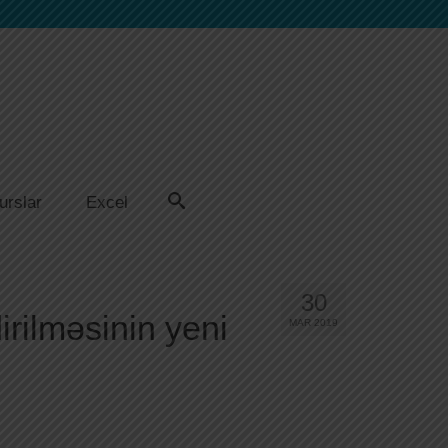
urslar
Excel
30
irilməsinin yeni
MAR 2019