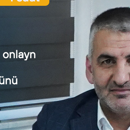
m funksiyalarının I dərəcə itirilməsi (10-30%) hallarında əlil
ır. Yalnız səbəb əlaqəsi peşə xəstəliyi, əmək zədəsi olduğu halla
aq ki, əmək və əhalinin sosial müdafiəsi naziri Sahil Babayev əlilliy
ən tətbiq ediləcəyinin gözlənildiyini deyib.
report.az
at sahəsində ən son iş elanları və xəbərlərini izləmək üçün linkə
mühasibat xəbərlərini qaçırmaq istəmirsinizsə, bu linkə daxil
at, Audit və Kadr Xidmətləri üçün linkə daxil olun.