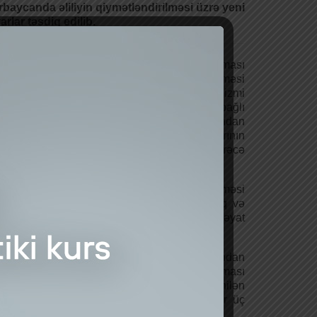
baycanda əliliyin qiymətləndirilməsi üzrə yeni
rlar təsdiq edilib.
i hazırlanan “Əlilliyin müəyyən olunması
rları”nın 4-cü (Əlilliyin qiymətləndirilməsi
arları) maddəsinə əsasən, insan orqanizmi
siyalarının IV dərəcə itirilməsi (81-100%) ilə bağlı
lik, xəstəliklər, çatışmazlıq və zədə fəsadlarından
i gələn, insanın həyat fəaliyyəti kateqoriyalarının
hansı birinin və ya bir neçəsinin III dərəcə
udlaşması halında təyin edilir.
n orqanizmi funksiyalarının III dərəcə itirilməsi
80%) ilə bağlı əlillik, xəstəliklər, çatışmazlıq və
ə fəsadlarından irəli gələn, insanın həyat
cə məhdudlaşması halında təyin edilir.
llik, xəstəliklər, çatışmazlıq və zədə fəsadlarından
rinin və ya bir neçəsinin I dərəcə məhdudlaşması
əhdudluğu insanın həyat fəaliyyətinin istənilən
 məşğul olmaq bacarığı istisna olmaqla) hər üç
tindən irəli gələn halda müəyyən edilir.