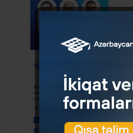
fəaliyy
İnsan or
irəli g
halında
kateqor
məhdudl