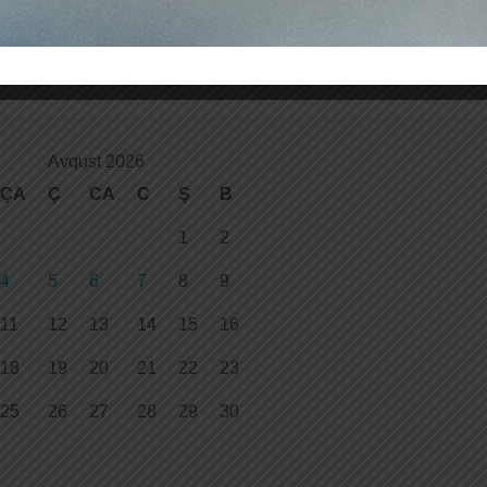
Avqust 2026
ÇA
Ç
CA
C
Ş
B
1
2
4
5
6
7
8
9
11
12
13
14
15
16
18
19
20
21
22
23
25
26
27
28
29
30