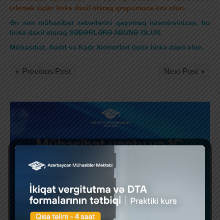
izləmək üçün linkə daxil olaraq qrupumuza üzv olun.
Ən son mühasibat xəbərlərini qaçırmaq istəmirsinizsə, bu
linkə daxil olaraq XƏBƏRLƏRƏ ABUNƏ OLUN.
Mühasibat, Audit və Kadr Xidmətləri üçün linkə daxil olun
.
Previous Post
Next Post