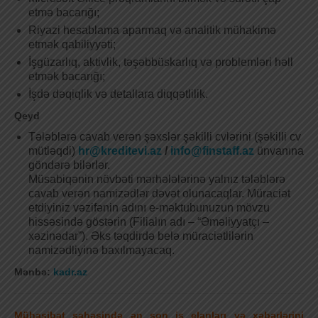
etmə bacarığı;
Riyazi hesablama aparmaq və analitik mühakimə
etmək qabiliyyəti;
İşgüzarlıq, aktivlik, təşəbbüskarlıq və problemləri həll
etmək bacarığı;
İşdə dəqiqlik və detallara diqqətlilik.
Qeyd
Tələblərə cavab verən şəxslər şəkilli cvlərini (şəkilli cv
mütləqdi)
hr@kreditevi.az
/
info@finstaff.az
ünvanına
göndərə bilərlər.
Müsabiqənin növbəti mərhələlərinə yalnız tələblərə
cavab verən namizədlər dəvət olunacaqlar. Müraciət
etdiyiniz vəzifənin adını e-məktubunuzun mövzu
hissəsində göstərin (Filialın adı – “Əməliyyatçı –
xəzinədar”). Əks təqdirdə belə müraciətlilərin
namizədliyinə baxılmayacaq.
Mənbə:
kadr.az
Mühasibat sahəsində ən son iş elanları və xəbərlərini