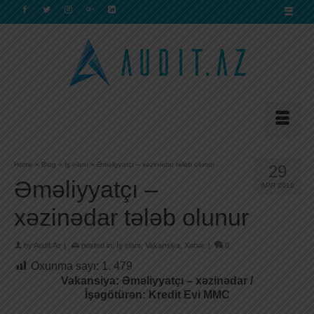
Home
»
Blog
»
İş elanı
»
Əməliyyatçı – xəzinədar tələb olunur
29
Əməliyyatçı –
APR 2019
xəzinədar tələb olunur
by
Audit.Az
|
posted in:
İş elanı
,
Vakansiya
,
Xəbər
|
0
Oxunma sayı:
1. 479
Vakansiya: Əməliyyatçı – xəzinədar /
İşəgötürən: Kredit Evi MMC