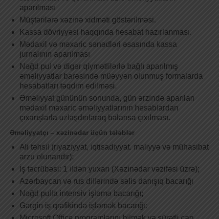
aparılması
Müştərilərə xəzinə xidməti göstərilməsi.
Kassa dövriyyəsi haqqında hesabat hazırlanması.
Mədaxil və məxaric sənədləri əsasında kassa
jurnalının aparılması
Nəğd pul və digər qiymətlilərlə bağlı aparılmış
əməliyyatlar barəsində müəyyən olunmuş formalarda
hesabatları təqdim edilməsi.
Əməliyyat gününün sonunda, gün ərzində aparılan
mədaxil məxaric əməliyyatlarının hesablardan
çıxarışlarla uzlaşdırılaraq balansa çıxılması.
Əməliyyatçı – xəzinədar üçün tələblər
Ali təhsil (riyaziyyat, iqtisadiyyat. maliyyə və mühasibat
arzu olunandır);
İş təcrübəsi: 1 ildən yuxarı (Xəzinədar vəzifəsi üzrə);
Azərbaycan və rus dillərində səlis danışıq bacarığı
Nəğd pulla intensiv işləmə bacarığı;
Gərgin iş qrafikində işləmək bacarığı;
Microsoft Office proqramlarını bilmək və sürətli çap