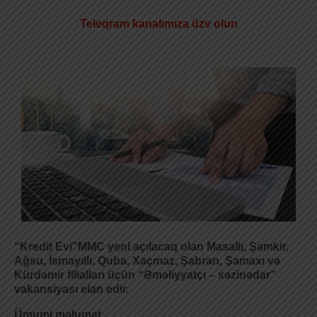
Teleqram kanalımıza üzv olun
“Kredit Evi”MMC yeni açılacaq olan Masallı, Şəmkir,
Ağsu, İsmayıllı, Quba, Xaçmaz, Şabran, Şamaxı və
Kürdəmir filialları üçün “Əməliyyatçı – xəzinədar”
vakansiyası elan edir.
Ümumi məlumat