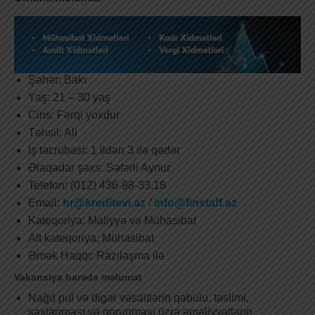
Şəhər: Bakı
Yaş: 21 – 30 yaş
Cins: Fərqi yoxdur
Təhsil: Ali
İş təcrübəsi: 1 ildən 3 ilə qədər
Əlaqədar şəxs: Səfərli Aynur
Telefon: (012) 436-98-33,18
Email:
hr@kreditevi.az
/
info@finstaff.az
Kateqoriya: Maliyyə və Mühasibat
Alt kateqoriya: Mühasibat
Əmək Haqqı: Razılaşma ilə
Vakansiya barədə məlumat
Nağd pul və digər vəsaitlərin qəbulu, təslimi,
saxlanması və qorunması üzrə əməliyyatların