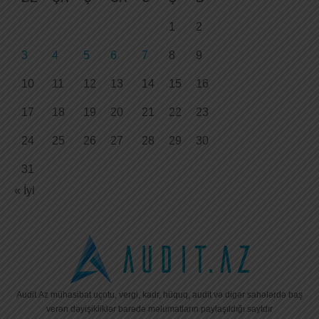
1
2
3
4
5
6
7
8
9
10
11
12
13
14
15
16
17
18
19
20
21
22
23
24
25
26
27
28
29
30
31
« İyl
Audit.Az mühasibat uçotu, vergi, kadr, hüquq, audit və digər sahələrdə baş
verən dəyişikliklər barədə məlumatların paylaşıldığı saytdır