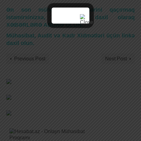
Ən son mühasibat xəbərlərini qaçırmaq
istəmirsinizsə, bu linkə daxil olaraq
XƏBƏRLƏRƏ ABUNƏ OLUN.
Mühasibat, Audit və Kadr Xidmətləri üçün linkə
daxil olun.
Previous Post
Next Post