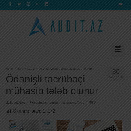
Home
»
Blog
»
Xəbər
»
Ödənişli təcrübəçi mühasib tələb olunur
30
Ödənişli təcrübəçi
MAY 2018
mühasib tələb olunur
by
Audit.Az
|
posted in:
İş elanı
,
muhasibat
,
Xəbər
|
0
Oxunma sayı:
1. 172