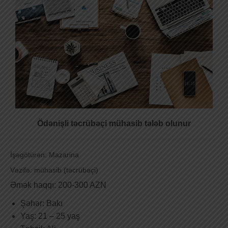
Ödənişli təcrübəçi mühasib tələb olunur
İşəgötürən: Mazarina
Vəzifə: mühasib (təcrübəçi)
Əmək haqqı: 200-300 AZN
Şəhər: Bakı
Yaş: 21 – 25 yaş