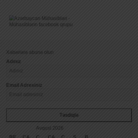
Xəbərlərə abunə olun
Adınız
Email Adresiniz
Təsdiqlə
Avqust 2026
BE
ÇA
Ç
CA
C
Ş
B