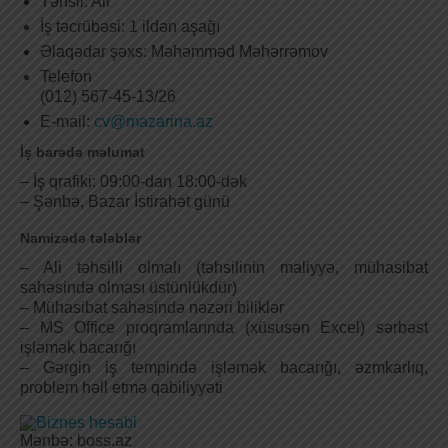
Təhsil: Ali
İş təcrübəsi: 1 ildən aşağı
Əlaqədar şəxs: Məhəmməd Məhərrəmov
Telefon
(012) 567-45-13/26
E-mail:
cv@mazarina.az
İş barədə məlumat
– İş qrafiki: 09:00-dan 18:00-dək
– Şənbə, Bazar İstirahət günü
Namizədə tələblər
– Ali təhsilli olmalı (təhsilinin maliyyə, mühasibat
sahəsində olması üstünlükdür)
– Mühasibat sahəsində nəzəri biliklər
– MS Office proqramlarında (xüsusən Excel) sərbəst
işləmək bacarığı
– Gərgin iş tempində işləmək bacarığı, əzmkarlıq,
problem həll etmə qabiliyyəti
Mənbə: boss.az