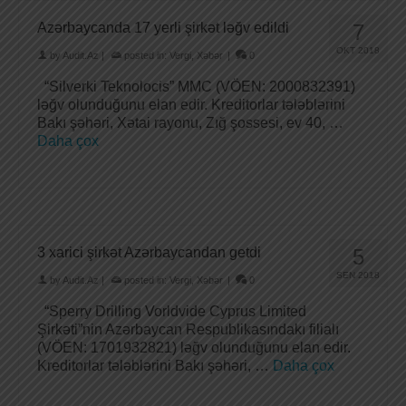
Azərbaycanda 17 yerli şirkət ləğv edildi
7
OKT 2018
by
Audit.Az
|
posted in:
Vergi
,
Xəbər
|
0
“Silverki Teknolocis” MMC (VÖEN: 2000832391)
ləğv olunduğunu elan edir. Kreditorlar tələblərini
Bakı şəhəri, Xətai rayonu, Zığ şossesi, ev 40, …
Daha çox
3 xarici şirkət Azərbaycandan getdi
5
SEN 2018
by
Audit.Az
|
posted in:
Vergi
,
Xəbər
|
0
“Sperry Drilling Vorldvide Cyprus Limited
Şirkəti”nin Azərbaycan Respublikasındakı filialı
(VÖEN: 1701932821) ləğv olunduğunu elan edir.
Kreditorlar tələblərini Bakı şəhəri, …
Daha çox