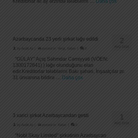
Kreditorlar iki ay ərzində tələblərini …
Daha çox
Azərbaycanda 23 yerli şirkət ləğv edildi
2
AVQ 2018
by
Audit.Az
|
posted in:
Vergi
,
Xəbər
|
0
“GÜLAY” Açıq Səhmdar Cəmiyyəti (VÖEN:
1300172841) ) ləğv olunduğunu elan
edir.Kreditorlar tələblərini Bakı şəhəri, İnşaatçılar pr.
31 ünvanına bildirə …
Daha çox
3 xarici şirkət Azərbaycandan getdi
1
AVQ 2018
by
Audit.Az
|
posted in:
Xəbər
|
0
“Nobl Skay Limited” şirkətinin Azərbaycan