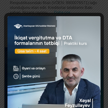
Respublikasındakı filialı (VÖEN: 9900076571) ləğv
olunduğunu elan edir. Kreditorlar tələblərini Bakı
şəhəri, Nizami rayonu, …
Daha çox
«
1
2
3
»