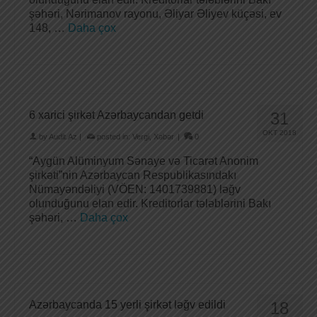
şəhəri, Nərimanov rayonu, Əliyar Əliyev küçəsi, ev
148, …
Daha çox
6 xarici şirkət Azərbaycandan getdi
31
OKT 2018
by
Audit.Az
|
posted in:
Vergi
,
Xəbər
|
0
“Aygün Alüminyum Sənaye və Ticarət Anonim
şirkəti”nin Azərbaycan Respublikasındakı
Nümayəndəliyi (VÖEN: 1401739881) ləğv
olunduğunu elan edir. Kreditorlar tələblərini Bakı
şəhəri, …
Daha çox
Azərbaycanda 15 yerli şirkət ləğv edildi
18