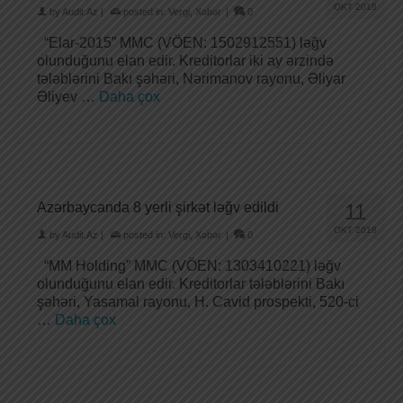
OKT 2018
by
Audit.Az
|
posted in:
Vergi
,
Xəbər
|
0
“Elar-2015” MMC (VÖEN: 1502912551) ləğv
olunduğunu elan edir. Kreditorlar iki ay ərzində
tələblərini Bakı şəhəri, Nərimanov rayonu, Əliyar
Əliyev …
Daha çox
Azərbaycanda 8 yerli şirkət ləğv edildi
11
OKT 2018
by
Audit.Az
|
posted in:
Vergi
,
Xəbər
|
0
“MM Holding” MMC (VÖEN: 1303410221) ləğv
olunduğunu elan edir. Kreditorlar tələblərini Bakı
şəhəri, Yasamal rayonu, H. Cavid prospekti, 520-ci
…
Daha çox