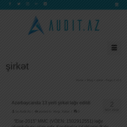
şirkət
Home
»
Blog
»
şirkət
- Page 2 of 3
Azərbaycanda 13 yerli şirkət ləğv edildi
2
NOY 2018
by
Audit.Az
|
posted in:
Vergi
,
Xəbər
|
0
“Elar-2015” MMC (VÖEN: 1502912551) ləğv
olunduğunu elan edir. Kreditorlar tələblərini Bakı