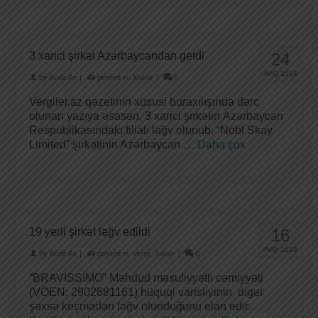
3 xarici şirkət Azərbaycandan getdi
24
AVQ 2018
by
Audit.Az
|
posted in:
Xəbər
|
0
Vergiler.az qəzetinin xüsusi buraxılışında dərc
olunan yazıya əsasən, 3 xarici şirkətin Azərbaycan
Respublikasındakı filialı ləğv olunub. “Nobl Skay
Limited” şirkətinin Azərbaycan …
Daha çox
19 yerli şirkət ləğv edildi
16
AVQ 2018
by
Audit.Az
|
posted in:
Vergi
,
Xəbər
|
0
“BRAVİSSİMO” Məhdud məsuliyyətli cəmiyyəti
(VÖEN: 2902681161) hüquqi varisliyinin digər
şəxsə keçmədən ləğv olunduğunu elan edir.