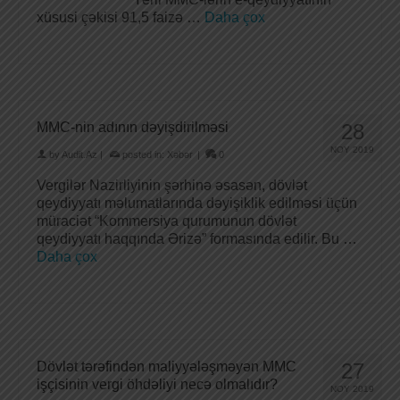
xüsusi çəkisi 91,5 faizə …
Daha çox
MMC-nin adının dəyişdirilməsi
28
NOY 2019
by
Audit.Az
|
posted in:
Xəbər
|
0
Vergilər Nazirliyinin şərhinə əsasən, dövlət
qeydiyyatı məlumatlarında dəyişiklik edilməsi üçün
müraciət “Kommersiya qurumunun dövlət
qeydiyyatı haqqında Ərizə” formasında edilir. Bu …
Daha çox
Dövlət tərəfindən maliyyələşməyən MMC
27
işçisinin vergi öhdəliyi necə olmalıdır?
NOY 2019