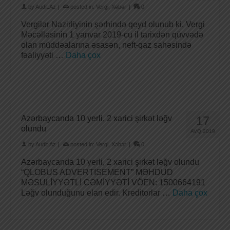
by
Audit.Az
|
posted in:
Vergi
,
Xəbər
|
0
Vergilər Nazirliyinin şərhində qeyd olunub ki, Vergi
Məcəlləsinin 1 yanvar 2019-cu il tarixdən qüvvədə
olan müddəalarına əsasən, neft-qaz sahəsində
fəaliyyəti …
Daha çox
Azərbaycanda 10 yerli, 2 xarici şirkət ləğv
17
olundu
AVQ 2019
by
Audit.Az
|
posted in:
Vergi
,
Xəbər
|
0
Azərbaycanda 10 yerli, 2 xarici şirkət ləğv olundu
“QLOBUS ADVERTİSEMENT” MƏHDUD
MƏSULİYYƏTLİ CƏMİYYƏTİ VÖEN: 1500664191
Ləğv olunduğunu elan edir. Kreditorlar …
Daha çox