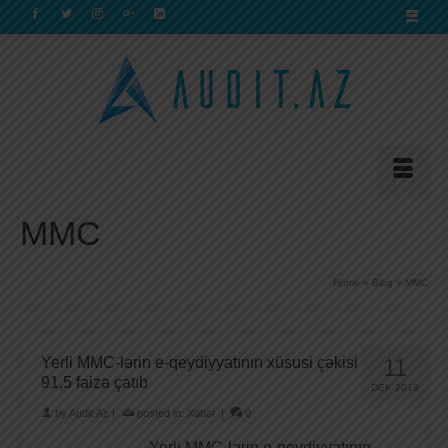
MMC
Home
»
Blog
»
MMC
Yerli MMC-lərin e-qeydiyyatının xüsusi çəkisi
11
91,5 faizə çatıb
DEK 2019
by
Audit.Az
|
posted in:
Xəbər
|
0
Yerli MMC-lərin e-qeydiyyatının