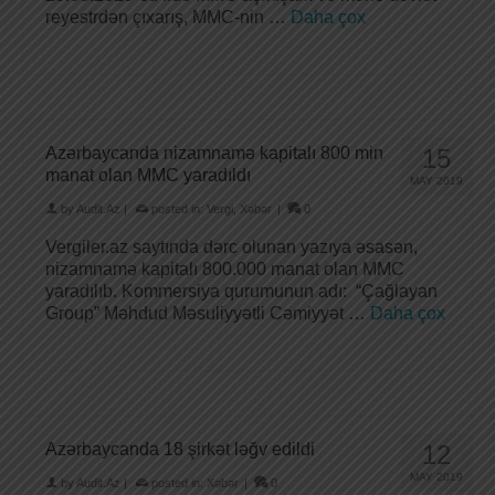
reyestrdən çıxarış, MMC-nin …
Daha çox
Azərbaycanda nizamnamə kapitalı 800 min
15
manat olan MMC yaradıldı
MAY 2019
by
Audit.Az
|
posted in:
Vergi
,
Xəbər
|
0
Vergiler.az saytında dərc olunan yazıya əsasən,
nizamnamə kapitalı 800.000 manat olan MMC
yaradılıb. Kommersiya qurumunun adı: “Çağlayan
Group” Məhdud Məsuliyyətli Cəmiyyət …
Daha çox
Azərbaycanda 18 şirkət ləğv edildi
12
MAY 2019
by
Audit.Az
|
posted in:
Xəbər
|
0