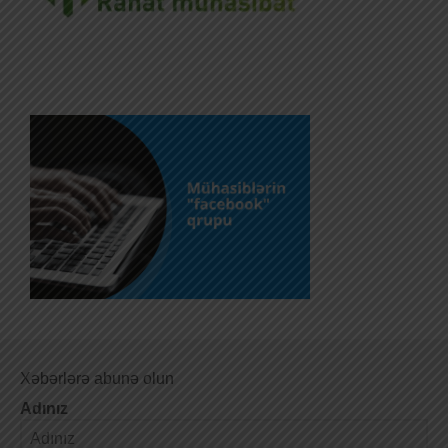
Xəbərlərə abunə olun
Adınız