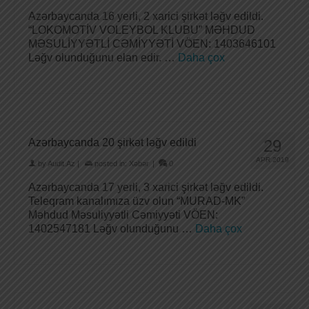
Azərbaycanda 16 yerli, 2 xarici şirkət ləğv edildi.
“LOKOMOTİV VOLEYBOL KLUBU” MƏHDUD
MƏSULİYYƏTLİ CƏMİYYƏTİ VÖEN: 1403646101
Ləğv olunduğunu elan edir. …
Daha çox
Azərbaycanda 20 şirkət ləğv edildi
29
APR 2019
by
Audit.Az
|
posted in:
Xəbər
|
0
Azərbaycanda 17 yerli, 3 xarici şirkət ləğv edildi.
Teleqram kanalımıza üzv olun “MURAD-MK”
Məhdud Məsuliyyətli Cəmiyyəti VÖEN:
1402547181 Ləğv olunduğunu …
Daha çox