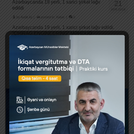
Azərbaycanda 19 yerli, 1 xarici şirkət ləğv
21
edildi
APR 2019
by
Audit.Az
|
posted in:
Xəbər
|
0
Azərbaycanda 19 yerli, 1 xarici şirkət ləğv edildi.
“CHİRAG ENGİNEERİNG” MƏHDUD
MƏSULİYYƏTLİ CƏMİYYƏTİ VÖEN: 1403758201
Ləğv olunduğunu elan edir. Kreditorlar …
Daha çox
1
2
3
4
5
»