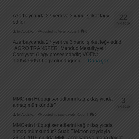
Azərbaycanda 27 yerli və 3 xarici şirkət ləğv
22
edildi
İYN 2019
by
Audit.Az
|
posted in:
Vergi
,
Xəbər
|
0
Azərbaycanda 27 yerli və 3 xarici şirkət ləğv edildi
“AGRO TRANSFER” Məhdud Məsuliyyətli
Cəmiyyəti (Ləğv prosesindədir) VÖEN:
1005436051 Ləğv olunduğunu …
Daha çox
MMC-nin Hüquqi sənədlərini kağız daşıyıcıda
3
almaq mümkündür?
İYN 2019
by
Audit.Az
|
posted in:
sual-cavab
,
Xəbər
|
0
MMC-nin Hüquqi sənədlərini kağız daşıyıcıda
almaq mümkündür? Sual: Elektron qaydayla
28.03.2019-cu ildə MMC açmışam və mənə dövlət