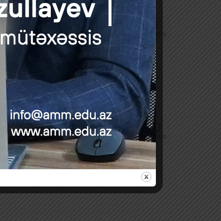
nın dəyişdirilməsi
3
DEK 2018
ot məlumatlarının dəyişdirilməsi; Xidmətin
 nümayəndəliyinin …
Daha çox
30
NOY 2018
ətinin Azərbaycan Respublikasındakı
itorlar iki …
Daha çox