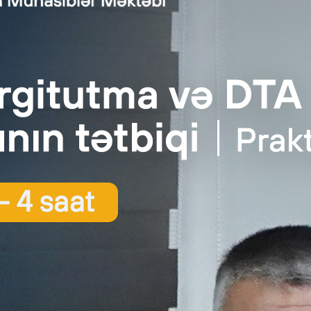
baycanda 20 yerli, 3 xarici şirkət ləğv edildi
Audit.Az
|
posted in:
ləğv
,
Xəbər
|
0
rbaycanda 20 yerli 3 xarici şirkət ləğv edildi. “ZƏMBUR
935021 Ləğv olunduğunu elan edir. Kreditorlar …
Daha çox
baycanda 15 yerli, 2 xarici şirkət ləğv olundu
Audit.Az
|
posted in:
Vergi
,
Xəbər
|
0
baycanda 15 yerli, 2 xarici şirkət ləğv olundu. “KÜR İN
: 1100521141 Ləğv olunduğunu elan edir. Kreditorlar …
Daha