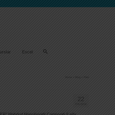
urslar
Excel
Home
»
Blog
»
Filial
22
İYN 2019
FER” Məhdud Məsuliyyətli Cəmiyyəti (Ləğv