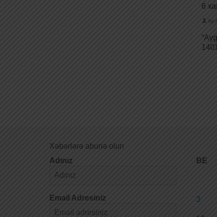
6 xa
by
“Ayg
1401
Xəbərlərə abunə olun
Adınız
BE
Email Adresiniz
3