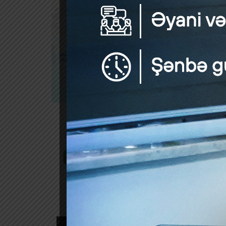
13 y
by
Azər
olun
Azər
by
“SU
ay ə