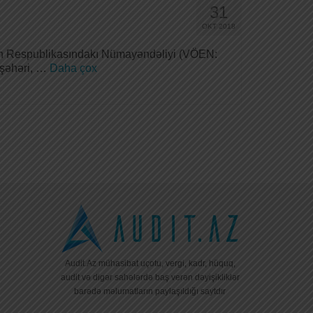
31
OKT 2018
an Respublikasındakı Nümayəndəliyi (VÖEN:
 şəhəri, …
Daha çox
Audit.Az mühasibat uçotu, vergi, kadr, hüquq,
audit və digər sahələrdə baş verən dəyişikliklər
barədə məlumatların paylaşıldığı saytdır