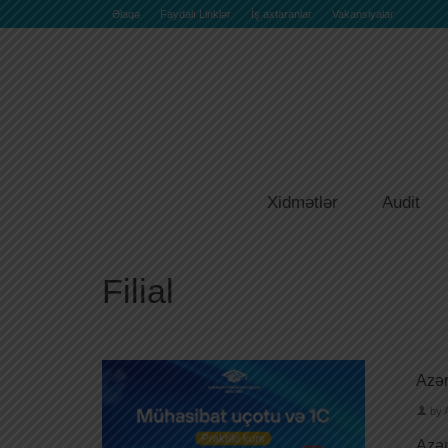
Əlaqə
Faydalı Linklər
İş axtaranlar
Vakansiyalar
Xidmətlər
Audit
Filial
Azər
by
Azər