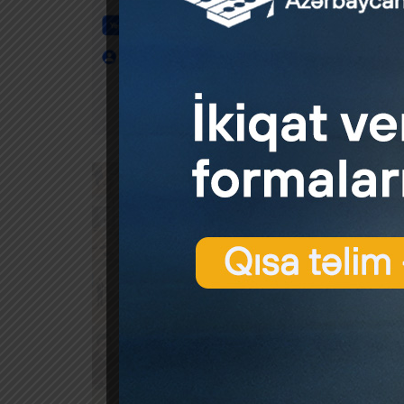
Azər
by
Azə
1501
Azər
by
Azər
VÖEN