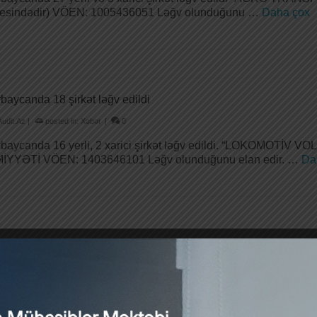
sesindədir) VÖEN: 1005436051 Ləğv olunduğunu …
Daha çox
baycanda 18 şirkət ləğv edildi
Audit.Az
|
posted in:
Xəbər
|
0
baycanda 16 yerli, 2 xarici şirkət ləğv edildi. “LOKOMO
İYYƏTİ VÖEN: 1403646101 Ləğv olunduğunu elan edir. …
Da
baycanda 20 şirkət ləğv edildi
Audit.Az
|
posted in:
Xəbər
|
0
baycanda 17 yerli, 3 xarici şirkət ləğv edildi. Teleqram kana
liyyətli Cəmiyyəti VÖEN: 1402547181 Ləğv olunduğunu …
Da