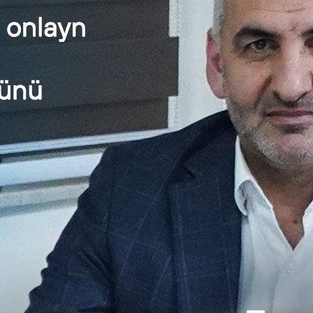
erli və 2 xarici şirkət ləğv olundu
Audit.Az
|
posted in:
Vergi
,
Xəbər
|
0
baycanda 13 yerli və 2 xarici şirkət ləğv olundu. “Green Pa
duğunu elan edir. Kreditorlar …
Daha çox
baycanda 43 yerli, 4 xarici şirkət ləğv olundu
Audit.Az
|
posted in:
Vergi
,
Xəbər
|
0
-11” MƏHDUD MƏSULİYYƏTLİ CƏMİYYƏTİ VÖEN: 7000404701 Ləğ
rzində tələblərini Salyan şəhəri, (Bakı-Astara yolu) EQA …
Daha