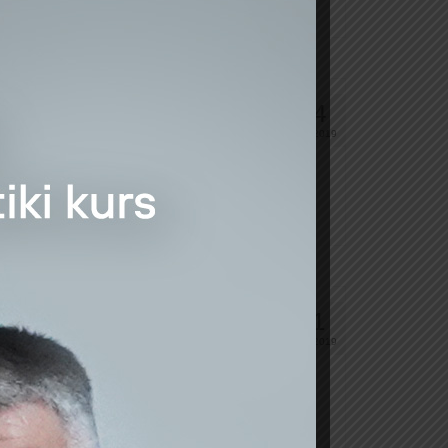
14
APR 2019
” MƏHDUD MƏSULİYYƏTLİ CƏMİYYƏTİ VÖEN:
11
MAR 2019
ŞAAT-R” MƏHDUD MƏSULİYYƏTLİ CƏMİYYƏTİ
 çox