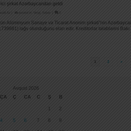
rici şirkət Azərbaycandan getdi
Audit.Az
|
posted in:
Vergi
,
Xəbər
|
0
ün Alüminyum Sənaye və Ticarət Anonim şirkəti”nin Azərbayc
739881) ləğv olunduğunu elan edir. Kreditorlar tələblərini Bakı
1
2
»
Avqust 2026
ÇA
Ç
CA
C
Ş
B
1
2
4
5
6
7
8
9