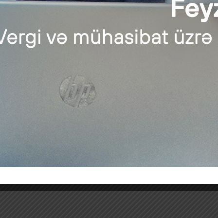
i ödəyicisinin filialının və ya nümayəndəliyinin uçot məlumatları
Audit.Az
|
posted in:
Vergi
,
Xəbər
|
0
ətin adı: Vergi ödəyicisinin filialının və ya nümayəndəliyinin uç
ərilməsi üçün tələb olunanlar: – “Vergi ödəyicisinin filialının,
rici şirkət daha Azərbaycandan getdi
Audit.Az
|
posted in:
Xəbər
|
0
baycanda 3 xarici şirkət ləğv olundu “Multivac Export AG” şirk
yəndəliyi (VÖEN: 1302266071) ləğv olunduğunu elan edir. Kred