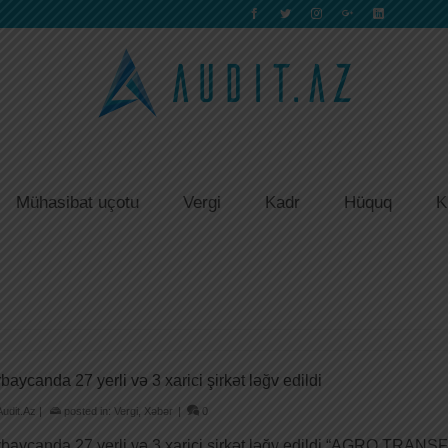
Mühasibat uçotu
Vergi
Kadr
Hüquq
K
baycanda 27 yerli və 3 xarici şirkət ləğv edildi
Audit.Az
|
posted in:
Vergi
,
Xəbər
|
0
baycanda 27 yerli və 3 xarici şirkət ləğv edildi “AGRO TRANS