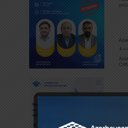
pro
Azər
by
Azər
CƏM
Azər
by
Azər
Məsu