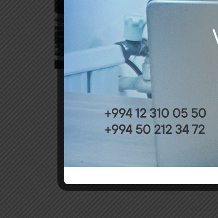
Verg
by
Xidm
göst
3 xa
by
Azər
nüma