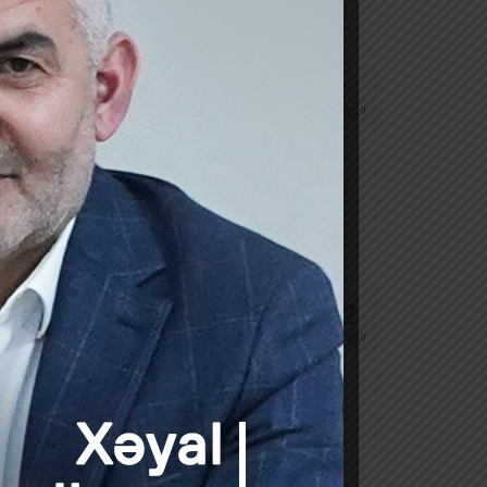
2
MAR 2019
rk Shamkir” MMC VÖEN: 8501328041 Ləğv
22
YAN 2019
v olunduğunu elan edir. Kreditorlar iki
 çox