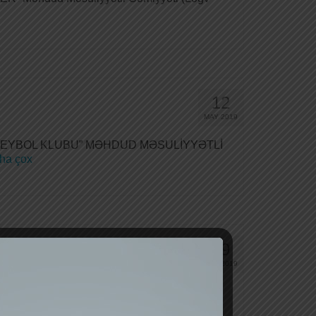
12
MAY 2019
TİV VOLEYBOL KLUBU” MƏHDUD MƏSULİYYƏTLİ
ha çox
29
APR 2019
lımıza üzv olun “MURAD-MK” Məhdud
ha çox