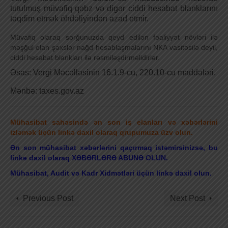
tutulmuş müvafiq qəbz və digər ciddi hesabat blanklarını
təqdim etmək öhdəliyindən azad etmir.
Müvafiq olaraq sorğunuzda qeyd edilən fəaliyyət növləri ilə
məşğul olan şəxslər nağd hesablaşmalarını NKA vasitəsilə deyil,
ciddi hesabat blankları ilə rəsmiləşdirməlidirlər.
Əsas: Vergi Məcəlləsinin 16.1.9-cu, 220.10-cu maddələri.
Mənbə: taxes.gov.az
Mühasibat sahəsində ən son iş elanları və xəbərlərini
izləmək üçün linkə daxil olaraq qrupumuza üzv olun.
Ən son mühasibat xəbərlərini qaçırmaq istəmirsinizsə, bu
linkə daxil olaraq XƏBƏRLƏRƏ ABUNƏ OLUN.
Mühasibat, Audit və Kadr Xidmətləri üçün linkə daxil olun.
Previous Post
Next Post