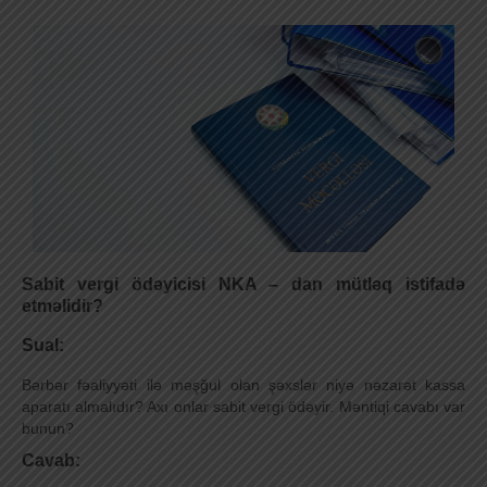
Sabit vergi ödəyicisi NKA – dan mütləq istifadə
etməlidir?
Sual:
Bərbər fəaliyyəti ilə məşğul olan şəxslər niyə nəzarət kassa
aparatı almalıdır? Axı onlar sabit vergi ödəyir. Məntiqi cavabı var
bunun?
Cavab: