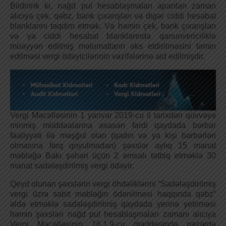
Bildiririk ki, nağd pul hesablaşmaları aparılan zaman
alıcıya çek, qəbz, bank çıxarışları və digər ciddi hesabat
blanklarını təqdim etmək. Və həmin çek, bank çıxarışları
və ya ciddi hesabat blanklarında qanunvericiliklə
müəyyən edilmiş məlumatların əks etdirilməsini təmin
edilməsi vergi ödəyicilərinin vəzifələrinə aid edilmişdir.
Vergi Məcəlləsinin 1 yanvar 2019-cu il tarixdən qüvvəyə
minmiş müddəalarına əsasən fərdi qaydada bərbər
fəaliyyəti ilə məşğul olan (qadın və ya kişi bərbərləri
olmasına fərq qoyulmadan) şəxslər aylıq 15 manat
məbləğə Bakı şəhəri üçün 2 əmsalı tətbiq etməklə 30
manat sadələşdirilmiş vergi ödəyir.
Qeyd olunan şəxslərin vergi öhdəliklərini “Sadələşdirilmiş
vergi üzrə sabit məbləğin ödənilməsi haqqında qəbz”
əldə etməklə sadələşdirilmiş qaydada yerinə yetirməsi
həmin şəxsləri nağd pul hesablaşmaları zamanı alıcıya
Vergi Məcəlləsinin 16.1.9-cu maddəsində nəzərdə