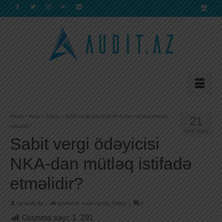
Home
»
Blog
»
Xəbər
»
Sabit vergi ödəyicisi NKA-dan mütləq istifadə
21
etməlidir?
APR 2019
Sabit vergi ödəyicisi
NKA-dan mütləq istifadə
etməlidir?
by
Audit.Az
|
posted in:
sual-cavab
,
Xəbər
|
0
Oxunma sayı:
1. 291