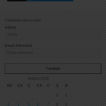
Xəbərlərə abunə olun
Adınız
Email Adresiniz
Təsdiqlə
Avqust 2026
BE
ÇA
Ç
CA
C
Ş
B
1
2
3
4
5
6
7
8
9