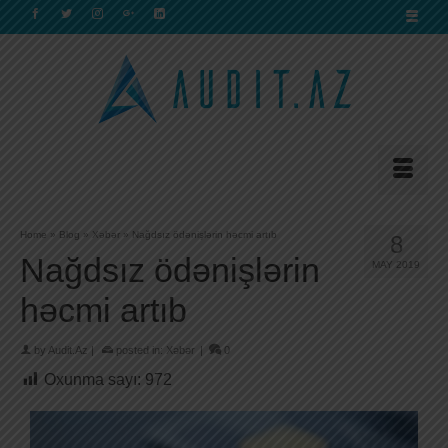
Home
»
Blog
»
Xəbər
»
Nağdsız ödənişlərin həcmi artıb
8
Nağdsız ödənişlərin
MAY 2019
həcmi artıb
by
Audit.Az
|
posted in:
Xəbər
|
0
Oxunma sayı:
972