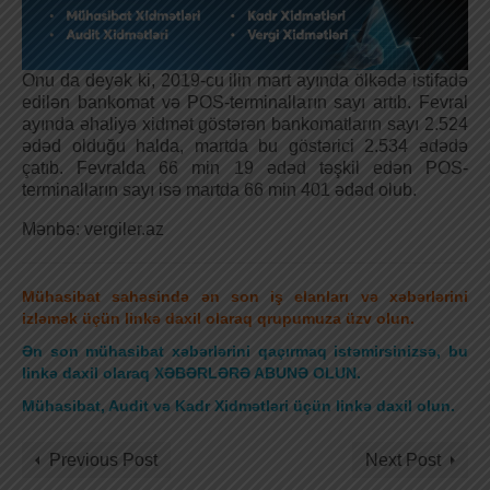
Onu da deyək ki, 2019-cu ilin mart ayında ölkədə istifadə
edilən bankomat və POS-terminalların sayı artıb. Fevral
ayında əhaliyə xidmət göstərən bankomatların sayı 2.524
ədəd olduğu halda, martda bu göstərici 2.534 ədədə
çatıb. Fevralda 66 min 19 ədəd təşkil edən POS-
terminalların sayı isə martda 66 min 401 ədəd olub.
Mənbə: vergiler.az
Mühasibat sahəsində ən son iş elanları və xəbərlərini
izləmək üçün linkə daxil olaraq qrupumuza üzv olun.
Ən son mühasibat xəbərlərini qaçırmaq istəmirsinizsə, bu
linkə daxil olaraq XƏBƏRLƏRƏ ABUNƏ OLUN.
Mühasibat, Audit və Kadr Xidmətləri üçün linkə daxil olun
.
Previous Post
Next Post