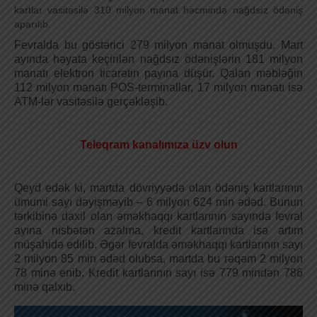
kartlar vasitəsilə 310 milyon manat həcmində nağdsız ödəniş
aparılıb.
Fevralda bu göstərici 279 milyon manat olmuşdu. Mart
ayında həyata keçirilən nağdsız ödənişlərin 181 milyon
manatı elektron ticarətin payına düşür. Qalan məbləğin
112 milyon manatı POS-terminallar, 17 milyon manatı isə
ATM-lər vasitəsilə gerçəkləşib.
Teleqram kanalımıza üzv olun
Qeyd edək ki, martda dövriyyədə olan ödəniş kartlarının
ümumi sayı dəyişməyib – 6 milyon 624 min ədəd. Bunun
tərkibinə daxil olan əməkhaqqı kartlarının sayında fevral
ayına nisbətən azalma, kredit kartlarında isə artım
müşahidə edilib. Əgər fevralda əməkhaqqı kartlarının sayı
2 milyon 85 min ədəd olubsa, martda bu rəqəm 2 milyon
78 minə enib. Kredit kartlarının sayı isə 779 mindən 786
minə qalxıb.