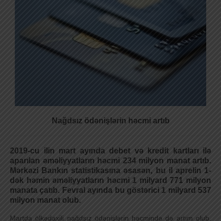
Nağdsız ödənişlərin həcmi artıb
2019-cu ilin mart ayında debet və kredit kartları ilə
aparılan əməliyyatların həcmi 234 milyon manat artıb.
Mərkəzi Bankın statistikasına əsasən, bu il aprelin 1-
dək həmin əməliyyatların həcmi 1 milyard 771 milyon
manata çatıb. Fevral ayında bu göstərici 1 milyard 537
milyon manat olub.
Martda ölkədaxili nağdsız ödənişlərin həcmində də artım olub,