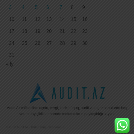
3
4
5
6
7
8
9
10
11
12
13
14
15
16
17
18
19
20
21
22
23
24
25
26
27
28
29
30
31
« İyl
Audit.Az mühasibat uçotu, vergi, kadr, hüquq, audit və digər sahələrdə baş
verən dəyişikliklər barədə məlumatların paylaşıldığı saytdır
© 2026 Audit.Az - Bütün hüquqlar qorunur