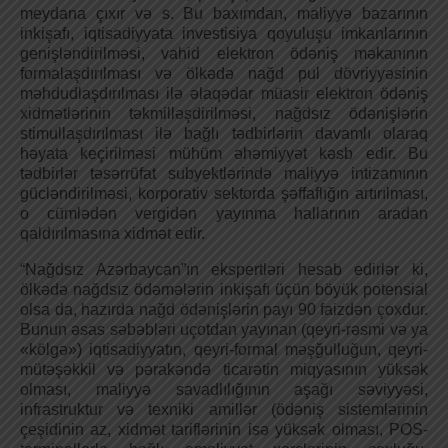
meydana çıxır və s. Bu baxımdan, maliyyə bazarının
inkişafı, iqtisadiyyata investisiya qoyuluşu imkanlarının
genişləndirilməsi, vahid elektron ödəniş məkanının
formalaşdırılması və ölkədə nağd pul dövriyyəsinin
məhdudlaşdırılması ilə əlaqədar müasir elektron ödəniş
xidmətlərinin təkmilləşdirilməsi, nağdsız ödənişlərin
stimullaşdırılması ilə bağlı tədbirlərin davamlı olaraq
həyata keçirilməsi mühüm əhəmiyyət kəsb edir. Bu
tədbirlər təsərrüfat subyektlərində maliyyə intizamının
gücləndirilməsi, korporativ sektorda şəffaflığın artırılması,
o cümlədən vergidən yayınma hallarının aradan
qaldırılmasına xidmət edir.
“Nağdsız Azərbaycan”ın eks­pertləri hesab edirlər ki,
ölkədə nağdsız ödəmələrin inkişafı üçün böyük potensial
olsa da, hazırda nağd ödənişlərin payı 90 faizdən çoxdur.
Bunun əsas səbəbləri uçotdan yayınan (qeyri-rəsmi və ya
«kölgə») iqtisadiyyatın, qeyri-formal məşğulluğun, qeyri-
mütəşəkkil və pərakəndə ticarətin miqyasının yüksək
olması, maliyyə savadlılığının aşağı səviyyəsi,
infrastruktur və texniki amillər (ödəniş sistemlərinin
çeşidinin az, xidmət tariflərinin isə yüksək olması, POS-