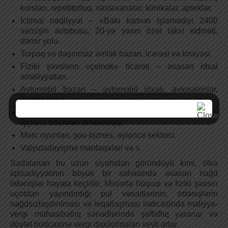
kursları, repetitorluq, xəstəxanalar, klinikalar, apteklər.
İctimai nəqliyyat – «Bakı kart»ın işləmədiyi 2400
sərnişin avtobusu, 20-yə yaxın özəl taksi xidməti,
dəmir yolu.
Torpaq və daşınmaz əmlak bazarı, icarəsi və kirayəsi.
Fiziki şəxslərin «çelnok» ticarəti – əsasən idxal
əməliyyatları.
Avtomobil bazarı – avtomobil idxalı, avtosalonlar,
avtobazarlar.
Qeyri-leqal əməkhaqqı, muzdla işləyən yerli və əcnəbi
işçilərə ödənilən əməkhaqqı.
Mərc oyunları, şou-biznes, əyləncə sektoru.
Valyutadəyişmə məntəqələri və s.
Sadalanan bu uzun siyahıdan göründüyü kimi, ölkə
iqtisadiyyatının böyük bir sahəsində əsasən nağd
ödənişlər həyata keçirilir. Minlərlə hüquqi və fiziki şəxsin
uçotdan yayındırdığı pul vəsaitlərinin, ödənişlərin
nağdsızlaşdırılması və leqallaşması nəticəsində maliyyə-
vergi mühasibatlıq sənədlərində şəffaflıq yaranar və
dövlət büdcəsinə vergi daxilolmaları xeyli artar.