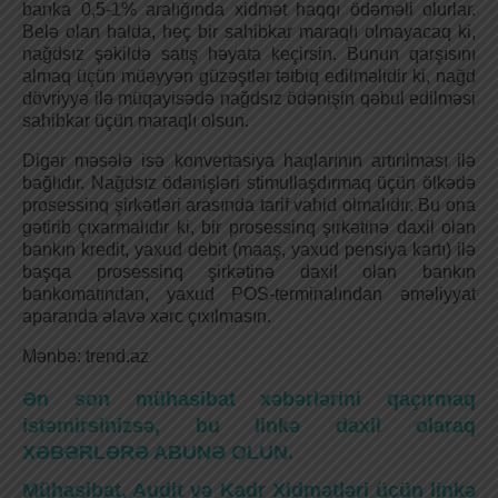
banka 0,5-1% aralığında xidmət haqqı ödəməli olurlar.
Belə olan halda, heç bir sahibkar maraqlı olmayacaq ki,
nağdsız şəkildə satış həyata keçirsin. Bunun qarşısını
almaq üçün müəyyən güzəştlər tətbiq edilməlidir ki, nağd
dövriyyə ilə müqayisədə nağdsız ödənişin qəbul edilməsi
sahibkar üçün maraqlı olsun.
Digər məsələ isə konvertasiya haqlarının artırılması ilə
bağlıdır. Nağdsız ödənişləri stimullaşdırmaq üçün ölkədə
prosessinq şirkətləri arasında tarif vahid olmalıdır. Bu ona
gətirib çıxarmalıdır ki, bir prosessinq şirkətinə daxil olan
bankın kredit, yaxud debit (maaş, yaxud pensiya kartı) ilə
başqa prosessinq şirkətinə daxil olan bankın
bankomatından, yaxud POS-terminalından əməliyyat
aparanda əlavə xərc çıxılmasın.
Mənbə: trend.az
Ən son mühasibat xəbərlərini qaçırmaq
istəmirsinizsə, bu linkə daxil olaraq
XƏBƏRLƏRƏ ABUNƏ OLUN.
Mühasibat, Audit və Kadr Xidmətləri üçün linkə