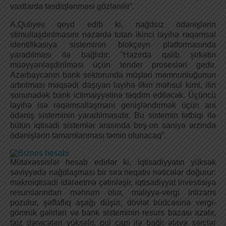
vaxtlarda təsdiqlənməsi gözlənilir”.
A.Quliyev qeyd edib ki, nağdsız ödənişlərin
stimullaşdırılmasını nəzərdə tutan ikinci layihə rəqəmsal
identifikasiya sisteminin blokçeyn platformasında
yaradılması ilə bağlıdır: “Hazırda qalib şirkətin
müəyyənləşdirilməsi üçün tender prosesləri gedir.
Azərbaycanın bank sektorunda müştəri məmnunluğunun
artırılması məqsədi daşıyan layihə ilkin məhsul kimi, ilin
sonunadək bank ictimaiyyətinə təqdim ediləcək. Üçüncü
layihə isə rəqəmsallaşmanı genişləndirmək üçün ani
ödəniş sisteminin yaradılmasıdır. Bu sistemin tətbiqi ilə
bütün iqtisadi sistemlər arasında beş-on saniyə ərzində
ödənişlərin tamamlanması təmin olunacaq”.
Mütəxəssislər hesab edirlər ki, iqtisadiyyatın yüksək
səviyyədə nağdlaşması bir sıra neqativ nəticələr doğurur:
makroiqtisadi idarəetmə çətinləşir, iqtisadiyyat investisiya
resurslarından məhrum olur, maliyyə-vergi intizamı
pozulur, şəffaflıq aşağı düşür, dövlət büdcəsinə vergi-
gömrük gəlirləri və bank sisteminin resurs bazası azalır,
faiz dərəcələri yüksəlir, pul çapı ilə bağlı əlavə xərclər