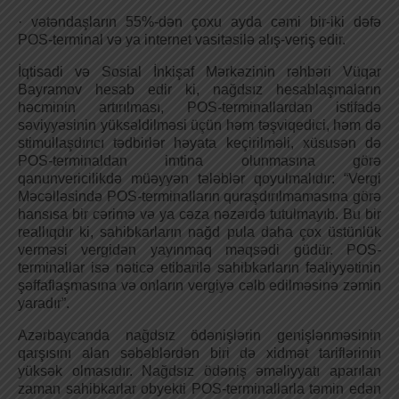
· vətəndaşların 55%-dən çoxu ayda cəmi bir-iki dəfə
POS-terminal və ya internet vasitəsilə alış-veriş edir.
İqtisadi və Sosial İnkişaf Mərkəzinin rəhbəri Vüqar
Bayramov hesab edir ki, nağdsız hesablaşmaların
həcminin artırılması, POS-terminallardan istifadə
səviyyəsinin yüksəldilməsi üçün həm təşviqedici, həm də
stimullaşdırıcı tədbirlər həyata keçirilməli, xüsusən də
POS-terminaldan imtina olunmasına görə
qanunvericilikdə müəyyən tələblər qoyulmalıdır: “Vergi
Məcəlləsində POS-terminalların quraşdırılmamasına görə
hansısa bir cərimə və ya cəza nəzərdə tutulmayıb. Bu bir
reallıqdır ki, sahibkarların nağd pula daha çox üstünlük
verməsi vergidən yayınmaq məqsədi güdür. POS-
terminallar isə nəticə etibarilə sahibkarların fəaliyyətinin
şəffaflaşmasına və onların vergiyə cəlb edilməsinə zəmin
yaradır”.
Azərbaycanda nağdsız ödənişlərin genişlənməsinin
qarşısını alan səbəblərdən biri də xidmət tariflərinin
yüksək olmasıdır. Nağdsız ödəniş əməliyyatı aparılan
zaman sahibkarlar obyekti POS-terminallarla təmin edən