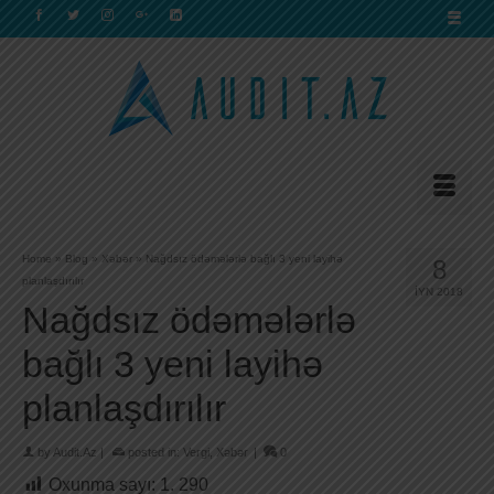
Home
»
Blog
»
Xəbər
»
Nağdsız ödəmələrlə bağlı 3 yeni layihə
8
planlaşdırılır
İYN 2018
Nağdsız ödəmələrlə
bağlı 3 yeni layihə
planlaşdırılır
by
Audit.Az
|
posted in:
Vergi
,
Xəbər
|
0
Oxunma sayı:
1. 290