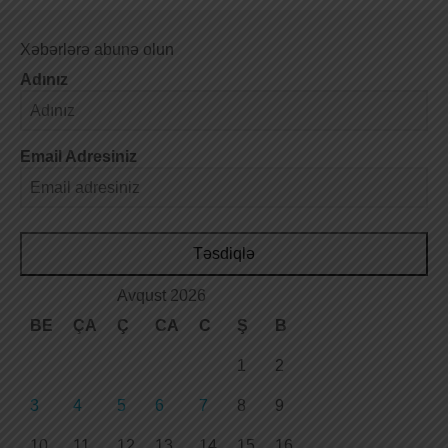
Xəbərlərə abunə olun
Adınız
Email Adresiniz
Təsdiqlə
Avqust 2026
BE
ÇA
Ç
CA
C
Ş
B
1
2
3
4
5
6
7
8
9
10
11
12
13
14
15
16