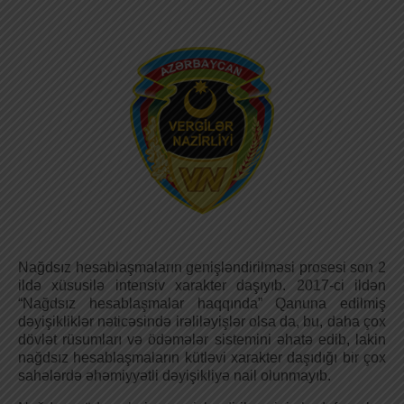
Nağdsız hesablaşmaların genişləndirilməsi prosesi son 2
ildə xüsusilə intensiv xarakter daşıyıb. 2017-ci ildən
“Nağdsız hesablaşmalar haqqında” Qanuna edilmiş
dəyişikliklər nəticəsində irəliləyişlər olsa da, bu, daha çox
dövlət rüsumları və ödəmələr sistemini əhatə edib, lakin
nağdsız hesablaşmaların kütləvi xarakter daşıdığı bir çox
sahələrdə əhəmiyyətli dəyişikliyə nail olunmayıb.