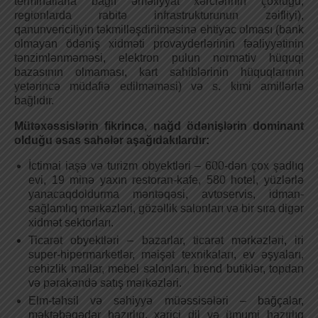
terminallarla bağlı əməliyyat xərclərinin çoxluğu,
regionlarda rabitə infrastrukturunun zəifliyi),
qanunvericiliyin təkmilləşdirilməsinə ehtiyac olması (bank
olmayan ödəniş xidməti provayderlərinin fəaliyyətinin
tənzimlənməməsi, elektron pulun normativ hüquqi
bazasının olmaması, kart sahiblərinin hüquqlarının
yetərincə müdafiə edilməməsi) və s. kimi amillərlə
bağlıdır.
Mütəxəssislərin fikrincə, nağd ödənişlərin dominant
olduğu əsas sahələr aşağıdakılardır:
İctimai iaşə və turizm obyektləri – 600-dən çox şadlıq
evi, 19 minə yaxın restoran-kafe, 580 hotel, yüzlərlə
yanacaqdoldurma məntəqəsi, avtoservis, idman-
sağlamlıq mərkəzləri, gözəllik salonları və bir sıra digər
xidmət sektorları.
Ticarət obyektləri – bazarlar, ticarət mərkəzləri, iri
super-hipermarketlər, məişət texnikaları, ev əşyaları,
cehizlik mallar, mebel salonları, brend butiklər, topdan
və pərakəndə satış mərkəzləri.
Elm-təhsil və səhiyyə müəssisələri – bağçalar,
məktəbəqədər hazırlıq, xarici dil və ümumi hazırlıq