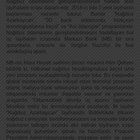
Nağdsız ödəmələrin genişləndirilməsini hədəfə alan
layihələrin icrası davam edir. 2018-ci ildə 3 yeni layihənin
başlanması nəzərdə tutulur. Bunlar “Nağdsız
Azərbaycan”, “3D bank sektorunda blokçeyn
texnologiyalarına keçid” və “Ani ödənişlər” proqramlarıdır.
Nağdsız ödəmələrin genişləndirilməsini hədəfləyən hər
üç layihənin icrasında Mərkəzi Bank (MB) bir sıra
qurumlarla, xüsusilə də Vergilər Nazirliyi ilə fəal
əməkdaşlıq aparır.
MB-nin İdarə Heyəti sədrinin birinci müavini Alim Quliyev
bildirib ki, hökumət nağdsız hesablaşmalara keçid üzrə
yeni proqramı reallaşdırmağı nəzərdə tutur. Bu məqsədlə
qlobal müstəvidə sürətlə inkişaf edən texnoloji proseslər
izlənir, maliyyə-bank sektorunun daha da müasirləşməsi
istiqamətində imkanlar diqqətdə saxlanır və yaxından
araşdırılır: “Ortamüddətli dövrdə üç aparıcı layihənin
fəlsəfəsi məhz bu texnologiyalara əsaslanıb. İlk layihə
“Nağdsız Azərbaycan” layihəsidir. Bütövlükdə ölkənin
nağdsız cəmiyyətə transformasiyasını və innovativ ödəniş
sisteminin tətbiqini özündə əks etdirən layihənin icrası
beynəlxalq qurumların iştirakı ilə hazırlanıb. Proqram
Prezident Administrasiyasında müzakirə edilir və yaxın