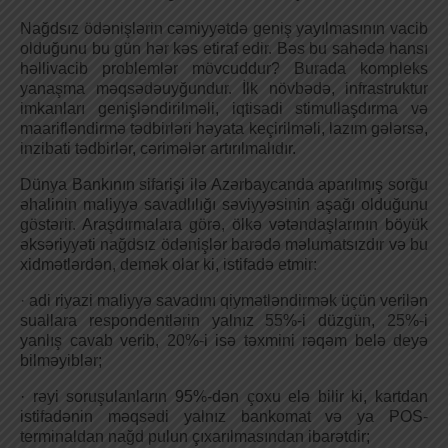
Nağdsız ödənişlərin cəmiyyətdə geniş yayılmasının vacib
olduğunu bu gün hər kəs etiraf edir. Bəs bu sahədə hansı
həllivacib problemlər mövcuddur? Burada kompleks
yanaşma məqsədəuyğundur. İlk növbədə, infrastruktur
imkanları genişləndirilməli, iqtisadi stimullaşdırma və
maarifləndirmə tədbirləri həyata keçirilməli, lazım gələrsə,
inzibati tədbirlər, cərimələr artırılmalıdır.
Dünya Bankının sifarişi ilə Azərbaycanda aparılmış sorğu
əhalinin maliyyə savadlılığı səviyyəsinin aşağı olduğunu
göstərir. Araşdırmalara görə, ölkə vətəndaşlarının böyük
əksəriyyəti nağdsız ödənişlər barədə məlumatsızdır və bu
xidmətlərdən, demək olar ki, istifadə etmir:
· adi riyazi maliyyə savadını qiymətləndirmək üçün verilən
suallara respondentlərin yalnız 55%-i düzgün, 25%-i
yanlış cavab verib, 20%-i isə təxmini rəqəm belə deyə
bilməyiblər;
· rəyi soruşulanların 95%-dən çoxu elə bilir ki, kartdan
istifadənin məqsədi yalnız bankomat və ya POS-
terminaldan nağd pulun çıxarılmasından ibarətdir;