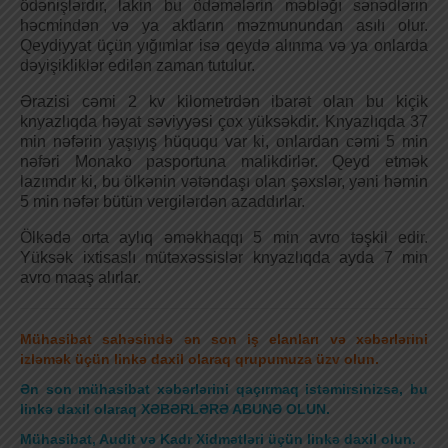
ödənişlərdir, lakin bu ödəmələrin məbləğı sənədlərin
həcmindən və ya aktların məzmunundan asılı olur.
Qeydiyyat üçün yığımlar isə qeydə alınma və ya onlarda
dəyişikliklər edilən zaman tutulur.
Ərazisi cəmi 2 kv kilometrdən ibarət olan bu kiçik
knyazlıqda həyat səviyyəsi çox yüksəkdir. Knyazlıqda 37
min nəfərin yaşıyış hüququ var ki, onlardan cəmi 5 min
nəfəri Monako pasportuna malikdirlər. Qeyd etmək
lazımdır ki, bu ölkənin vətəndaşı olan şəxslər, yəni həmin
5 min nəfər bütün vergilərdən azaddırlar.
Ölkədə orta aylıq əməkhaqqı 5 min avro təşkil edir.
Yüksək ixtisaslı mütəxəssislər knyazlıqda ayda 7 min
avro maaş alırlar.
Mühasibat sahəsində ən son iş elanları və xəbərlərini
izləmək üçün linkə daxil olaraq qrupumuza üzv olun.
Ən son mühasibat xəbərlərini qaçırmaq istəmirsinizsə, bu
linkə daxil olaraq XƏBƏRLƏRƏ ABUNƏ OLUN.
Mühasibat, Audit və Kadr Xidmətləri üçün linkə daxil olun.