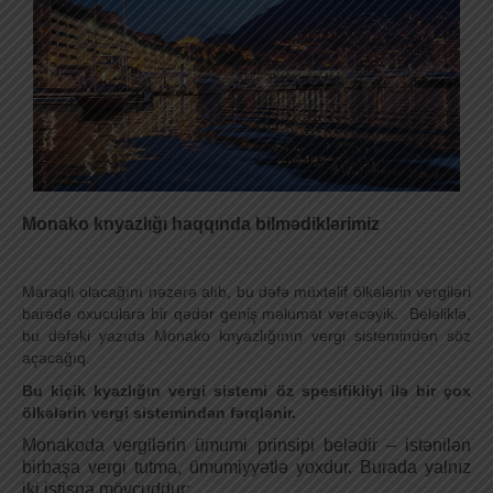
Monako knyazlığı haqqında bilmədiklərimiz
Maraqlı olacağını nəzərə alıb, bu dəfə müxtəlif ölkələrin vergiləri
barədə oxuculara bir qədər geniş məlumat verəcəyik. Beləliklə,
bu dəfəki yazıda Monako knyazlığının vergi sistemindən söz
açacağıq.
Bu kiçik kyazlığın vergi sistemi öz spesifikliyi ilə bir çox
ölkələrin vergi sistemindən fərqlənir.
Monakoda vergilərin ümumi prinsipi belədir – istənilən
birbaşa vergi tutma, ümumiyyətlə yoxdur. Burada yalnız
iki istisna mövcuddur: