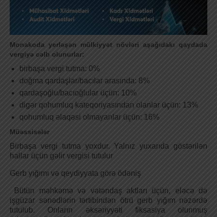
Monakoda yerləşən mülkiyyət növləri aşağıdakı qaydada
vergiyə cəlb olunurlar:
birbaşa vergi tutma: 0%
doğma qardaşlar/bacılar arasında: 8%
qardaşoğlu/bacıoğlular üçün: 10%
digər qohumluq kateqoriyasından olanlar üçün: 13%
qohumluq əlaqəsi olmayanlar üçün: 16%
Müəssisələr
Birbaşa vergi tutma yoxdur. Yalnız yuxarıda göstərilən
hallar üçün gəlir vergisi tutulur
Gerb yığımı və qeydiyyata görə ödəniş
Bütün məhkəmə və vətəndaş aktları üçün, eləcə də
işgüzar sənədlərin tərtibindən ötrü gerb yığım nəzərdə
tutulub. Onların əksəriyyəti fiksasiya olunmuş