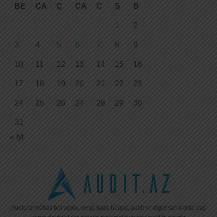
BE
ÇA
Ç
CA
C
Ş
B
1
2
3
4
5
6
7
8
9
10
11
12
13
14
15
16
17
18
19
20
21
22
23
24
25
26
27
28
29
30
31
« İyl
Audit.Az mühasibat uçotu, vergi, kadr, hüquq, audit və digər sahələrdə baş