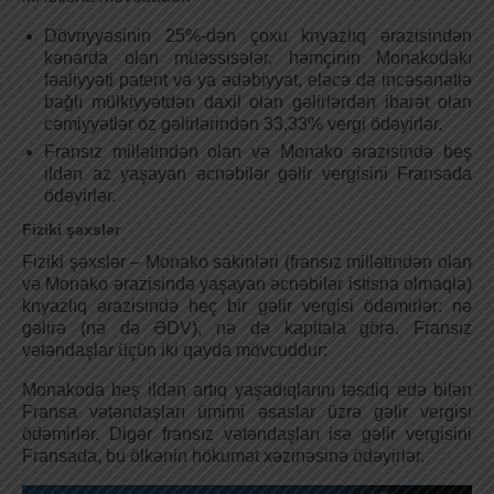
Dövriyyəsinin 25%-dən çoxu knyazlıq ərazisindən
kənarda olan müəssisələr, həmçinin Monakodakı
fəaliyyəti patent və ya ədəbiyyat, eləcə də incəsənətlə
bağlı mülkiyyətdən daxil olan gəlirlərdən ibarət olan
cəmiyyətlər öz gəlirlərindən 33,33% vergi ödəyirlər.
Fransız millətindən olan və Monako ərazisində beş
ildən az yaşayan əcnəbilər gəlir vergisini Fransada
ödəyirlər.
Fiziki şəxslər
Fiziki şəxslər – Monako sakinləri (fransız millətindən olan
və Monako ərazisində yaşayan əcnəbilər istisna olmaqla)
knyazlıq ərazisində heç bir gəlir vergisi ödəmirlər: nə
gəlirə (nə də ƏDV), nə də kapitala görə. Fransız
vətəndaşlar üçün iki qayda mövcuddur:
Monakoda beş ildən artıq yaşadıqlarını təsdiq edə bilən
Fransa vətəndaşları ümimi əsaslar üzrə gəlir vergisi
ödəmirlər. Digər fransız vətəndaşları isə gəlir vergisini
Fransada, bu ölkənin hökumət xəzinəsinə ödəyirlər.