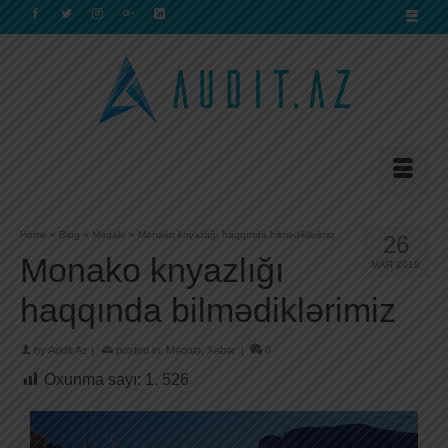
Home
»
Blog
»
Məqalə
»
Monako knyazlığı haqqında bilmədiklərimiz
26
Monako knyazlığı
MAR 2019
haqqında bilmədiklərimiz
by
Audit.Az
|
posted in:
Məqalə
,
Xəbər
|
0
Oxunma sayı:
1. 526