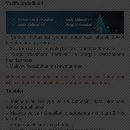
Vəzifə öhdəlikləri
– Şirkətin mühasibat işlərinin aparılması, əlaqəli dövlət
hesabatlarının verilməsi
– Xərclərə nəzarət müvafiq hesabatların hazırlanması
– Nəğd vəsaitlərin hərəkəti ilə əlaqəli hesabatların
hazırlanması
– Maliyyə hesabatlarının hazırlanması
Mühasibat sahəsində ən son iş elanları və xəbərlərini
izləmək üçün linkə daxil olaraq qrupumuza üzv olun.
Tələblər
– İqtisadiyyat, Maliyyə və ya Biznesin İdarə olunması
sahəsində ali təhsil
– Maliyyə və ya mühasibatlıq sahəsində minimum 2 il iş
təcrübəsi
– Vergi məcəlləsini yaxşı bilməli;