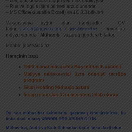
– Dəqiqlik, detallara diqqət yetirmək qabiliyyəti
– Rus və ingilis dilini bilməsi arzuolunandır
– MS Office(xüsusillə Excell) və 1C 8.3 bilikləri
Vakansiyaya uyğun olan namizədlər CV-
lərini
career@novco.com
/
ünvanına
info@finstaff.az
mövzu yerində “
Mühasib
” yazaraq göndərə bilərlər.
Mənbə: jobsearch.az
Həmçinin bax:
1500 manat məvaciblə Baş mühasib axtarılır
Maliyyə mütəxəssisi üzrə ödənişli təcrübə
proqramı
Gilan Holding Mühasib axtarır
İnsan resursları üzrə assistent tələb olunur
Ən son mühasibat xəbərlərini qaçırmaq istəmirsinizsə, bu
linkə daxil olaraq XƏBƏRLƏRƏ ABUNƏ OLUN.
Mühasibat, Audit və Kadr Xidmətləri üçün linkə daxil olun.