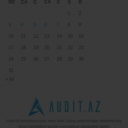
BE
ÇA
Ç
CA
C
Ş
B
1
2
3
4
5
6
7
8
9
10
11
12
13
14
15
16
17
18
19
20
21
22
23
24
25
26
27
28
29
30
31
« İyl
Audit.Az mühasibat uçotu, vergi, kadr, hüquq, audit və digər sahələrdə baş
verən dəyişikliklər barədə məlumatların paylaşıldığı saytdır