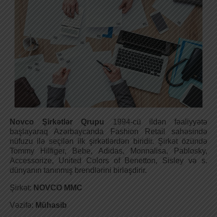
Novco Şirkətlər Qrupu
1994-cü ildən fəaliyyətə
başlayaraq Azərbaycanda Fashion Retail sahəsində
nüfuzu ilə seçilən ilk şirkətlərdən biridir. Şirkət özündə
Tommy Hilfiger, Bebe, Adidas, Monnalisa, Pablosky,
Accessorize, United Colors of Benetton, Sisley və s.
dünyanın tanınmış brendlərini birləşdirir.
Şirkət:
NOVCO MMC
Vəzifə:
Mühasib