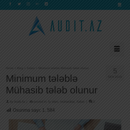
Home
»
Blog
»
Xəbər
»
Minimum tələblə Mühasib tələb olunur
5
Minimum tələblə
SEN 2018
Mühasib tələb olunur
by
Audit.Az
|
posted in:
İş elanı
,
muhasibat
,
Xəbər
|
0
Oxunma sayı:
1. 584