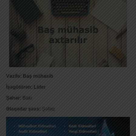
Vəzifə: Baş mühasib
İşəgötürən: Lider
Şəhər:
Bakı
Əlaqədar şəxs:
Şəfəq