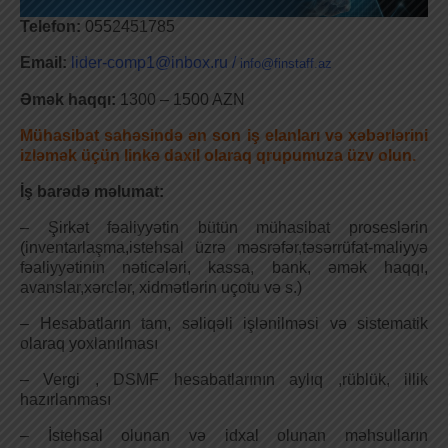
Telefon:
0552451785
Email:
lider-comp1@inbox.ru
/
info@finstaff.az
Əmək haqqı:
1300 – 1500 AZN
Mühasibat sahəsində ən son iş elanları və xəbərlərini
izləmək üçün linkə daxil olaraq qrupumuza üzv olun.
İş barədə məlumat:
– Şirkət fəaliyyətin bütün mühasibat proseslərin
(inventarlaşma,istehsal üzrə məsrəfər,təsərrüfat-maliyyə
fəaliyyətinin nəticələri, kassa, bank, əmək haqqı,
avanslar,xərclər, xidmətlərin uçotu və s.)
– Hesabatların tam, səliqəli işlənilməsi və sistematik
olaraq yoxlanılması
– Vergi , DSMF hesabatlarının aylıq ,rüblük, illik
hazırlanması
– İstehsal olunan və idxal olunan məhsulların