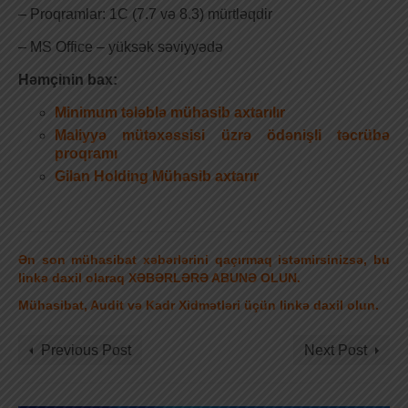
– Proqramlar: 1C (7.7 və 8.3) mürtləqdir
– MS Office – yüksək səviyyədə
Həmçinin bax:
Minimum tələblə mühasib axtarılır
Maliyyə mütəxəssisi üzrə ödənişli təcrübə
proqramı
Gilan Holding Mühasib axtarır
Ən son mühasibat xəbərlərini qaçırmaq istəmirsinizsə, bu
linkə daxil olaraq XƏBƏRLƏRƏ ABUNƏ OLUN.
Mühasibat, Audit və Kadr Xidmətləri üçün linkə daxil olun.
Previous Post
Next Post