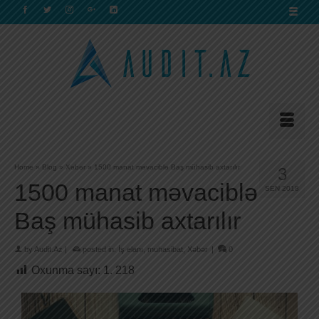
Home
»
Blog
»
Xəbər
»
1500 manat məvaciblə Baş mühasib axtarılır
3
1500 manat məvaciblə
SEN 2018
Baş mühasib axtarılır
by
Audit.Az
|
posted in:
İş elanı
,
muhasibat
,
Xəbər
|
0
Oxunma sayı:
1. 218