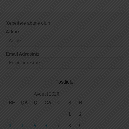
Xəbərlərə abunə olun
Adınız
Email Adresiniz
Təsdiqlə
Avqust 2026
BE
ÇA
Ç
CA
C
Ş
B
1
2
3
4
5
6
7
8
9