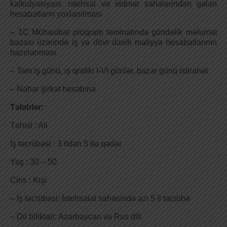
kalkulyasiyası, istehsal və xidmət sahələrindən gələn
hesabatların yoxlanılması
– 1C Mühasibat proqram təminatında gündəlik məlumat
bazası üzərində iş və dövr daxili maliyyə hesabatlarının
hazırlanması
– Tam iş günü, iş qrafiki I-VI günlər, bazar günü istirahət
– Nahar şirkət hesabına
Tələblər:
Təhsil : Ali
İş təcrübəsi : 3 ildən 5 ilə qədər
Yaş : 30 – 50
Cins : Kişi
– İş təcrübəsi: İstehsalat sahəsində azı 5 il təcrübə
– Dil bilikləri: Azərbaycan və Rus dili