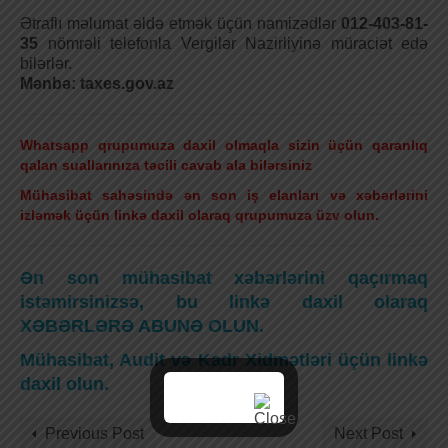
Ətraflı məlumat əldə etmək üçün namizədlər
012-403-81-
35
nömrəli telefonla Vergilər Nazirliyinə müraciət edə
bilərlər.
Mənbə: taxes.gov.az
Whatsapp qrupumuza daxil olmaqla sizin üçün qaranlıq
qalan suallarınıza təcili cavab ala bilərsiniz
Mühasibat sahəsində ən son iş elanları və xəbərlərini
izləmək üçün linkə daxil olaraq qrupumuza üzv olun.
Ən son mühasibat xəbərlərini qaçırmaq
istəmirsinizsə, bu linkə daxil olaraq
XƏBƏRLƏRƏ ABUNƏ OLUN.
Mühasibat, Audit və Kadr Xidmətləri üçün linkə
daxil olun.
Previous Post
Next Post