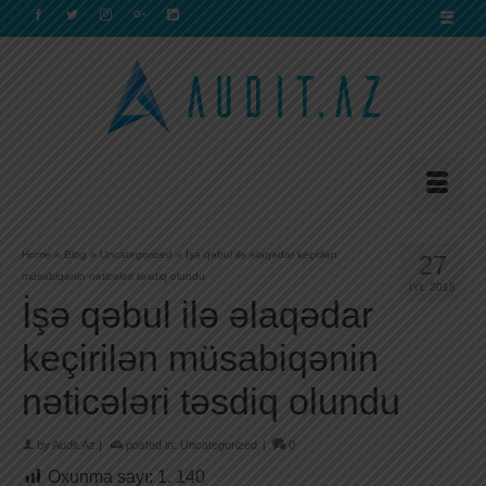
Home
»
Blog
»
Uncategorized
»
İşə qəbul ilə əlaqədar keçirilən
27
müsabiqənin nəticələri təsdiq olundu
İYL 2018
İşə qəbul ilə əlaqədar
keçirilən müsabiqənin
nəticələri təsdiq olundu
by
Audit.Az
|
posted in:
Uncategorized
|
0
Oxunma sayı:
1. 140