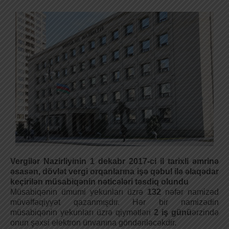
Vergilər Nazirliyinin 1 dekabr 2017-ci il tarixli əmrinə
əsasən,
dövlət vergi orqanlarına işə qəbul ilə əlaqədar
keçirilən müsabiqənin nəticələri təsdiq olundu
Müsabiqənin ümumi yekunları üzrə
132
nəfər namizəd
müvəffəqiyyət qazanmışdır. Hər bir namizədin
müsabiqənin yekunları üzrə qiymətləri
2 iş günü
ərzində
onun şəxsi elektron ünvanına göndəriləcəkdir.