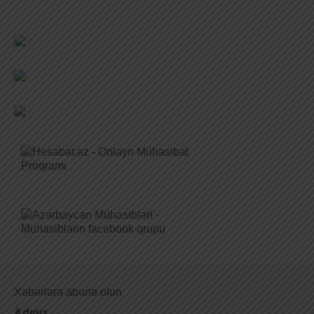
Xəbərlərə abunə olun
Adınız