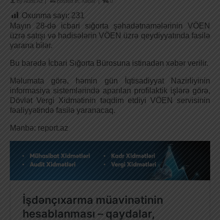
by
Audit.Az
|
posted in:
Xəbər
|
0
Oxunma sayı:
231
Mayın 28-də icbari sığorta şəhadətnamələrinin VÖEN
üzrə satışı və hadisələrin VÖEN üzrə qeydiyyatında fasilə
yarana bilər.
Bu barədə İcbari Sığorta Bürosuna istinadən xəbər verilir.
Məlumata görə, həmin gün İqtisadiyyat Nazirliyinin
informasiya sistemlərində aparılan profilaktik işlərə görə,
Dövlət Vergi Xidmətinin təqdim etdiyi VÖEN servisinin
fəaliyyətində fasilə yaranacaq.
Mənbə: report.az