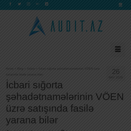
Home
»
Blog
»
Xəbər
»
İcbari sığorta şəhadətnamələrinin VÖEN üzrə
26
satışında fasilə yarana bilər
MAY 2026
İcbari sığorta
şəhadətnamələrinin VÖEN
üzrə satışında fasilə
yarana bilər