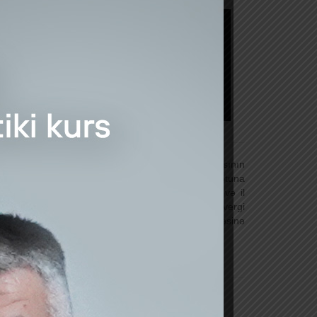
laqədar gəlir əldə edən Azərbaycan Respublikasının
mayaraq vergi orqanına müraciət edərək vergi uçotuna
 gəlir vergisi ödəyən fiziki şəxs) seçilməklə) və il
ndən sonrakı ilin mart ayının 31-dən gec olmayaraq vergi
 təqdim edərək hesablanmış vergini dövlət büdcəsinə
-cu, 149.1.4-cü, 149.2-ci, 152.1-ci maddələri.
ğın faydaları