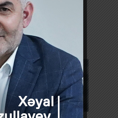
lı və işçi hüquqları
uçotuna alınması
ə cəlb olunmanı istisna edən hallar