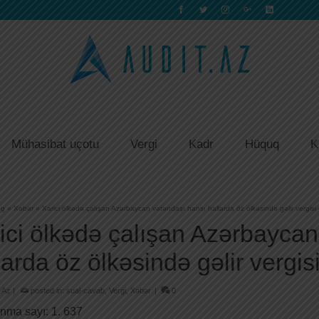
Mühasibat uçotu
Vergi
Kadr
Hüquq
K
og
»
Xəbər
»
Xarici ölkədə çalışan Azərbaycan vətəndaşı hansı hallarda öz ölkəsində gəlir vergisi
ici ölkədə çalışan Azərbaycan
larda öz ölkəsində gəlir vergis
.Az
|
posted in:
sual-cavab
,
Vergi
,
Xəbər
|
0
nma sayı:
1. 637