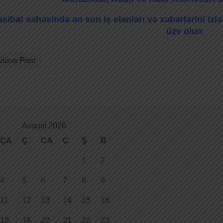
sibat sahəsində ən son iş elanları və xəbərlərini iz
üzv olun
vious Post
Avqust 2026
ÇA
Ç
CA
C
Ş
B
1
2
4
5
6
7
8
9
11
12
13
14
15
16
18
19
20
21
22
23