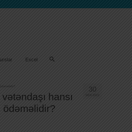
urslar
Excel
 ödəməlidir?
30
 vətəndaşı hansı
SEN 2021
i ödəməlidir?