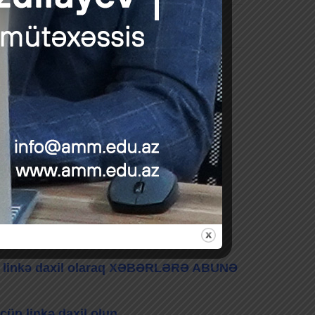
 olun
bu linkə daxil olaraq XƏBƏRLƏRƏ ABUNƏ
çün linkə daxil olun