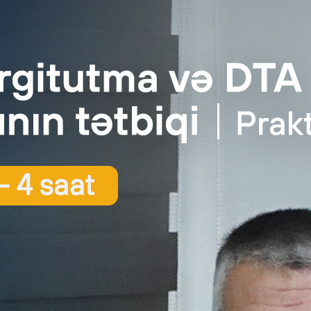
a Azərbaycan Respublikasının hüdudlarından kənarda muzdlu işlə ə
ti olan fiziki şəxs gəlir əldə etmək hüququ yarandığı gündən gec ol
 (fəaliyyət növünün kodu kimi 97002 (muzdlu işə görə əmək haqqından
əldə etdiyi 14 faiz həcmində gəlir vergisini hesablamalı və hesabat ili
rına “Gəlir vergisinin bəyannaməsi”ni elektron və ya kağız formada
idir.
ergi Məcəlləsinin 13.2.5-ci, 33-cü, 96.1-ci, 101.2-ci, 127-ci, 130
Kredit götürərkən sığortalanma