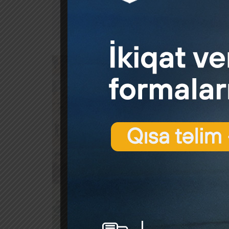
Bu hald
reziden
alınmalı
ərzində 
orqanla
köçürməl
Əsas:
V