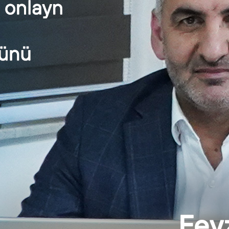
Əmək vəzifələrinin kobud pozuntusu ha
Torpaqların və tikililərin vergi 
Vergi qanunvericiliyinin pozulmasına görə məsuliyyət
 taxes.gov.az