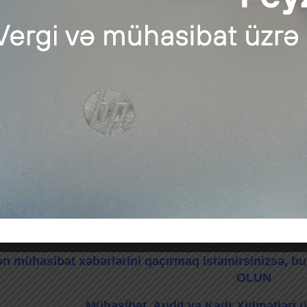
Teleqram qrupumuza üzv
n mühasibat xəbərlərini qaçırmaq istəmirsinizsə, 
OLUN
Mühasibat, Audit və Kadr Xidmətləri ü