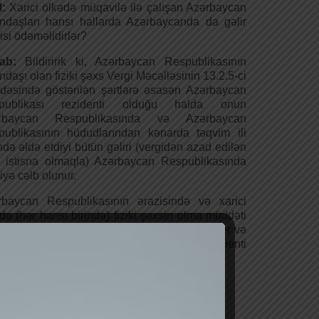
l:
Xarici ölkədə müqavilə ilə çalışan Azərbaycan
ndaşları hansı hallarda Azərbaycanda da gəlir
isi ödəməlidirlər?
vab:
Bildiririk ki, Azərbaycan Respublikasının
ndaşı olan fiziki şəxs Vergi Məcəlləsinin 13.2.5-ci
əsində göstərilən şərtlərə əsasən Azərbaycan
publikası rezidenti olduğu halda onun
rbaycan Respublikasında və Azərbaycan
ublikasının hüdudlarından kənarda təqvim ili
ndə əldə etdiyi bütün gəliri (vergidən azad edilən
r istisna olmaqla) Azərbaycan Respublikasında
iyə cəlb olunur.
rbaycan Respublikasının ərazisində və xarici
də (hər hansı birində) fiziki şəxsin olma müddəti
ati mənafelərinin mərkəzi, adətən yaşadığı yer və
ıcıllıqla Azərbaycan Respublikasının rezidenti
zrə nəzəri və praktiki təlim”