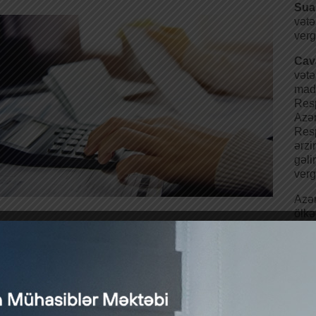
Sua
vətə
verg
Ca
vətə
madd
Res
Azə
Resp
ərzi
gəli
verg
Azə
ölkə
dən artıq olmadıqda, həmin fiziki şəxs daimi yaşayış yeri, həy
can Respublikasının vətəndaşlığı meyarları üzrə müvafiq ard
9 Oktyabrda başlayacaq “Əlavə Dəyər Vergisi ü