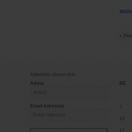
Müha
Pre
Xəbərlərə abunə olun
Adınız
BE
Email Adresiniz
3
10
17