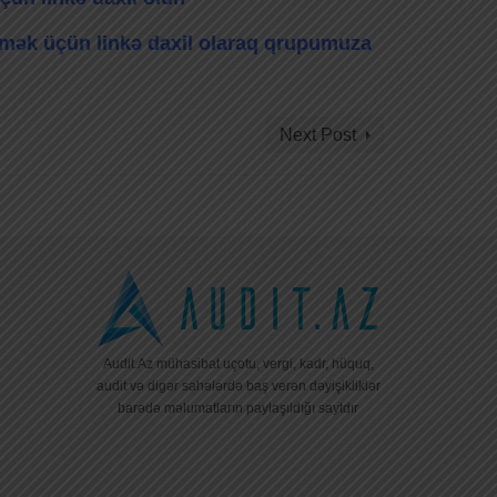
ləmək üçün linkə daxil olaraq qrupumuza
Next Post
Audit.Az mühasibat uçotu, vergi, kadr, hüquq,
audit və digər sahələrdə baş verən dəyişikliklər
barədə məlumatların paylaşıldığı saytdır