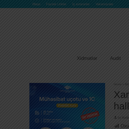
Əlaqə
Faydalı Linklər
İş axtaranlar
Vakansiyalar
Xidmətlər
Audit
Home
»
Bl
Xar
hal
by
Audit
Oxu