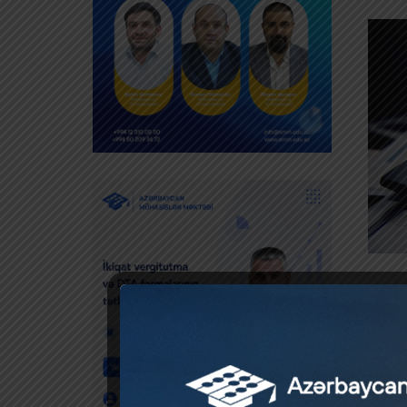
182 gün
Azərbay
sayılır.