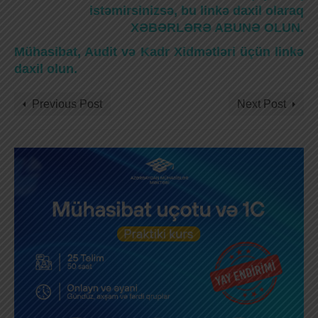
istəmirsinizsə, bu linkə daxil olaraq
XƏBƏRLƏRƏ ABUNƏ OLUN.
Mühasibat, Audit və Kadr Xidmətləri üçün linkə
daxil olun.
Previous Post
Next Post