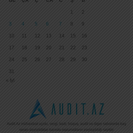
BE
ÇA
Ç
CA
C
Ş
B
1
2
3
4
5
6
7
8
9
10
11
12
13
14
15
16
17
18
19
20
21
22
23
24
25
26
27
28
29
30
31
« İyl
Audit.Az mühasibat uçotu, vergi, kadr, hüquq, audit və digər sahələrdə baş
verən dəyişikliklər barədə məlumatların paylaşıldığı saytdır