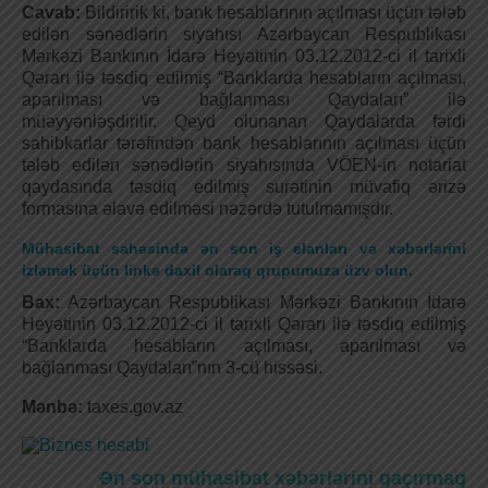
Cavab:
Bildiririk ki, bank hesablarının açılması üçün tələb
edilən sənədlərin siyahısı Azərbaycan Respublikası
Mərkəzi Bankının İdarə Heyətinin 03.12.2012-ci il tarixli
Qərarı ilə təsdiq edilmiş “Banklarda hesabların açılması,
aparılması və bağlanması Qaydaları” ilə
müəyyənləşdirilir. Qeyd olunanan Qaydalarda fərdi
sahibkarlar tərəfindən bank hesablarının açılması üçün
tələb edilən sənədlərin siyahısında VÖEN-in notariat
qaydasında təsdiq edilmiş surətinin müvafiq ərizə
formasına əlavə edilməsi nəzərdə tutulmamışdır.
Mühasibat sahəsində ən son iş elanları və xəbərlərini
izləmək üçün linkə daxil olaraq qrupumuza üzv olun.
Bax:
Azərbaycan Respublikası Mərkəzi Bankının İdarə
Heyətinin 03.12.2012-ci il tarixli Qərarı ilə təsdiq edilmiş
“Banklarda hesabların açılması, aparılması və
bağlanması Qaydaları”nın 3-cü hissəsi.
Mənbə:
taxes.gov.az
Ən son mühasibat xəbərlərini qaçırmaq