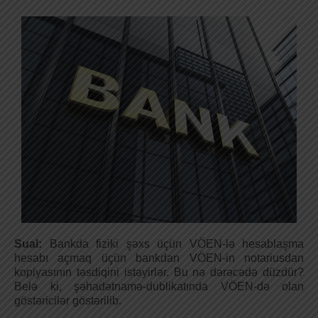
Sual:
Bankda fiziki şəxs üçün VÖEN-lə hesablaşma
hesabı açmaq üçün bankdan VÖEN-in notariusdan
kopiyasının təsdiqini istəyirlər. Bu nə dərəcədə düzdür?
Belə ki, şəhadətnamə-dublikatında VÖEN-də olan
göstəricilər göstərilib.