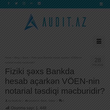
Home
»
Blog
»
Bank
»
Fiziki şəxs Bankda hesab açarkən VÖEN-nin
28
notarial təsdiqi məcburidir?
İYN 2018
Fiziki şəxs Bankda
hesab açarkən VÖEN-nin
notarial təsdiqi məcburidir?
by
Audit.Az
|
posted in:
Bank
,
Xəbər
|
0
Oxunma sayı:
1. 448