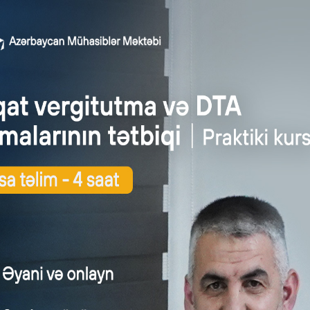
əçi işçilərlə bağladığı əmək müqavilələrinin məlumatlarını d
inin (rəhbərin) müqaviləsi daxil edilməlidir.