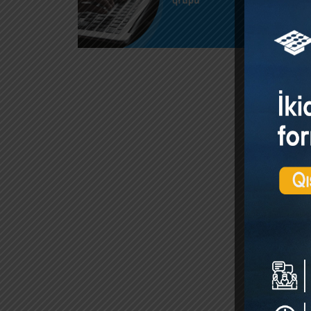
İstifad
təmsilç