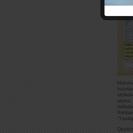
Məlumat
hazırla
etdikd
olunur,
istifad
Rəhbər
“Təsdiq
Qeydiyy