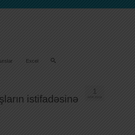
urslar
Excel
1
ların istifadəsinə
APR 2019