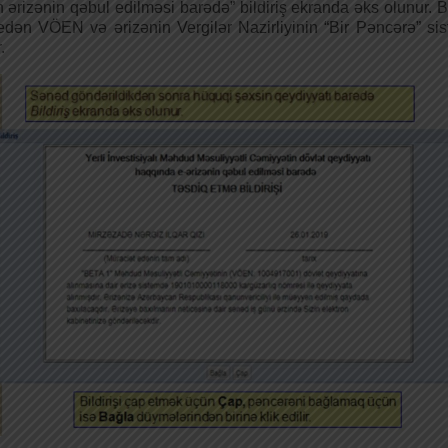
n ərizənin qəbul edilməsi barədə” bildiriş ekranda əks olunur. 
edən VÖEN və ərizənin Vergilər Nazirliyinin “Bir Pəncərə” sis
.