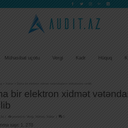
Mühasibat uçotu
Vergi
Kadr
Hüquq
K
og
»
Xəbər
»
Daha bir elektron xidmət vətəndaşların istifadəsinə verilib
a bir elektron xidmət vətəndaş
lib
.Az
|
posted in:
Vergi
,
Xidmət
,
Xəbər
|
0
nma sayı:
1. 270