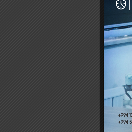
Növbəti
üçün tə
kağız f