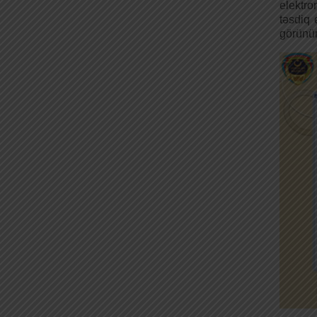
elektro
təsdiq 
görünür