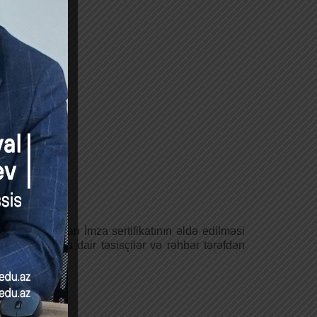
ə Biznes Asan İmza sertifikatının əldə edilməsi
yaradılmasına dair təsisçilər və rəhbər tərəfdən