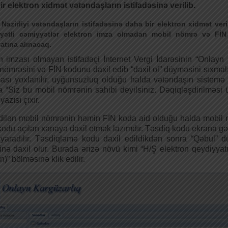
r elektron xidmət vətəndaşların istifadəsinə verilib.
r Nazirliyi vətəndaşların istifadəsinə daha bir elektron xidmət ve
yyətli cəmiyyətlər elektron imza olmadan mobil nömrə və FİN
atına alınacaq.
n imzası olmayan istifadəçi İnternet Vergi İdarəsinin “Onlay
 nömrəsini və FİN kodunu daxil edib “daxil ol” düyməsini sıxma
ası yoxlanılır, uyğunsuzluq olduğu halda vətəndaşın sistemə
 “Siz bu mobil nömrənin sahibi deyilsiniz. Dəqiqləşdirilməsi 
yazısı çıxır.
dilən mobil nömrənin həmin FİN koda aid olduğu halda mobil 
odu açılan xanaya daxil etmək lazımdır. Təsdiq kodu ekrana gə
yaradılır. Təsdiqləmə kodu daxil edildikdən sonra “Qəbul” düy
nə daxil olur. Burada ərizə növü kimi “H/Ş elektron qeydiyyatı”
)” bölməsinə klik edilir.