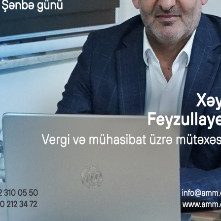
 mərhələdə şəxsi və qeydiyyata alınacaq yeni hüquqi şəxs üzr
msilçinin mobil telefon nömrəsi sistemə daxil edilir. MMC-nin 
ormatda imzalanmış ərizə (PDF) sistemə yüklənir.