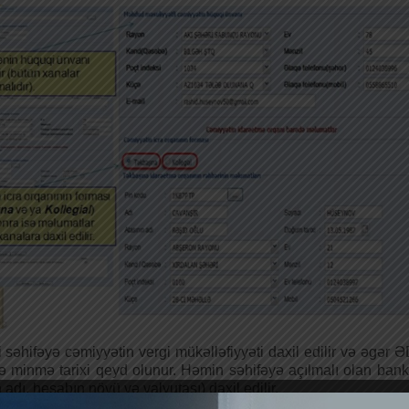
 səhifəyə cəmiyyətin vergi mükəlləfiyyəti daxil edilir və əgər
 minmə tarixi qeyd olunur. Həmin səhifəyə açılmalı olan bank
ın adı, hesabın növü və valyutası) daxil edilir.