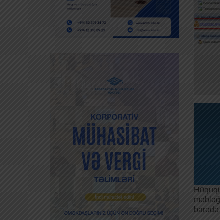
Hüquqi 
məbləği
barədə 