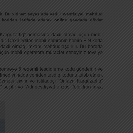
rib. Bu xidmət sayəsində yerli investisiyalı məhdud
 koddan istifadə edərək online qaydada dövlət
n Kargüzarlıq” bölməsinə daxil olmaq üçün mobil
lıdır. Daxil edilən mobil nömrənin həmin FİN koda
 daxil olmaq imkanı məhdudlaşdırılır. Bu barədə
üçün mobil operatora müraciət etməyiniz tövsiyə
nömrəyə 6 rəqəmli təsdiqləmə kodu göndərilir və
lmədiyi halda yenidən təsdiq kodunu tələb etmək
məsi sıxılır və istifadəçi “Onlayn Kargüzarlıq”
 seçilir və “Adi qeydiyyat ərizəsi (elektron imza