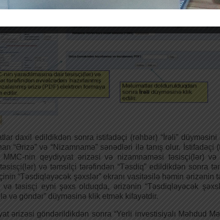
lar daxil edildikdən sonra istifadəçi (rəhbər) “İrəli” düyməsini
nan “Ərizə” və “Nizamnamə” sənədləri ilə tanış olur. İstifadəçi 
ə MMC-nin qeydiyyat ərizəsi və nizamnaməsi təsisçi(lər) və 
 təsisçi(lər) və təmsilçi tərəfindən “Təsdiq” edildikdən sonra tə
əçinin “Təsdiqləyəcək şəxslər” ekranı vasitəsilə həmin ərizəni
 və təsisçi eyni şəxs olduqda, ərizənin “Təsdiqləyəcək şəxs
lə və göndər” düyməsinə klik etmək kifayətdir.
at ərizəsi göndərildikdən sonra “Yerli investisiyalı Məhdud Mə