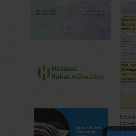
Növbəti
qüvvəyə
filialın