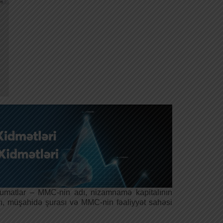
əlumatlar – MMC-nin adı, nizamnamə kapitalının
rı, müşahidə şurası və MMC-nin fəaliyyət sahəsi