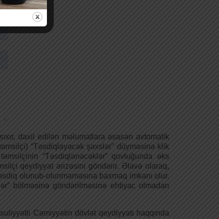
 sıxır, daxil edilən məlumatlara əsasən avtomatik
(təmsilçi) “Təsdiqləyəcək şəxslər” düyməsinə klik
təmsilçinin “Təsdiqlənəcəklər” qovluğunda əks
msilçi qeydiyyat ərizəsini göndərir. Əlavə olaraq,
n təsdiq olunub-olunmamasına baxmaq imkanı olur.
lər” bölməsinə göndərilməsinə ehtiyac olmadan
suliyyətli Cəmiyyətin dövlət qeydiyyatı haqqında