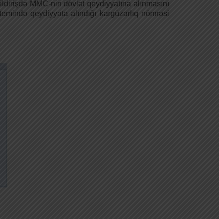
Bildirişdə MMC-nin dövlət qeydiyyatına alınmasını
temində qeydiyyata alındığı kargüzarlıq nömrəsi