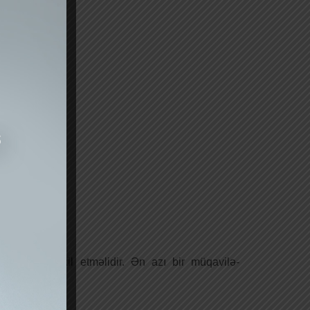
a sistemə daxil etməlidir. Ən azı bir müqavilə-