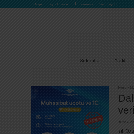
Əlaqə
Faydalı Linklər
İş axtaranlar
Vakansiyalar
Xidmətlər
Audit
Home
»
Bl
Dah
veri
by
Audit
Oxu