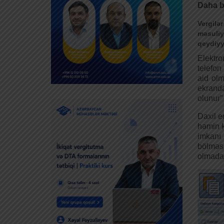
Daha bi
Vergilə
məsuli
qeydiyy
Elektro
telefon
aid olm
ekranda
olunur” 
Daxil e
həmin k
imkanı 
bölməsi
olmadan