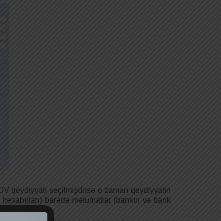
 ƏDV qeydiyyatı seçilmişdirsə o zaman qeydiyyatın
 hesabı(ları) barədə məlumatlar (bankın və bank