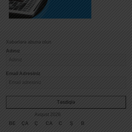
Xəbərlərə abunə olun
Adınız
Email Adresiniz
Təsdiqlə
Avqust 2026
BE
ÇA
Ç
CA
C
Ş
B