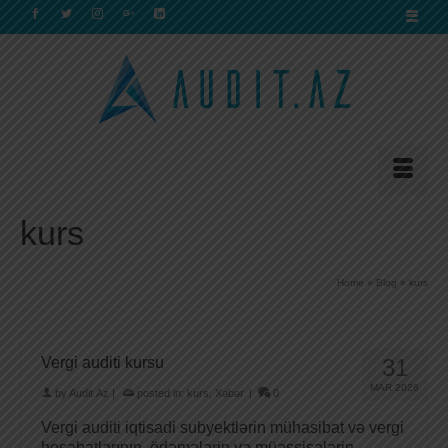
kurs
Home
»
Blog
»
kurs
Vergi auditi kursu
31
MAR 2026
by
Audit.Az
|
posted in:
kurs
,
Xəbər
|
0
Vergi auditi iqtisadi subyektlərin mühasibat və vergi
hesabatlarının, ödəmələrin və müəssisələrin