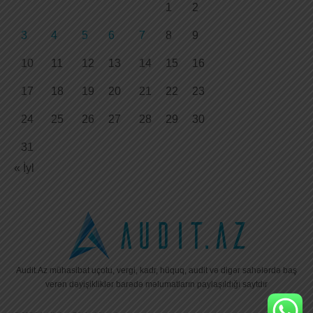
1
2
3
4
5
6
7
8
9
10
11
12
13
14
15
16
17
18
19
20
21
22
23
24
25
26
27
28
29
30
31
« İyl
Audit.Az mühasibat uçotu, vergi, kadr, hüquq, audit və digər sahələrdə baş
verən dəyişikliklər barədə məlumatların paylaşıldığı saytdır