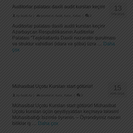
Auditorlar palatası daxili audit kursları keçirir
13
İYN 2019
by
Audit.Az
|
posted in:
Audit
,
kurs
,
Xəbər
|
0
Auditorlar palatası daxili audit kursları keçirir
Azərbaycan Respublikasının Auditorlar
Palatası “Təşkilatlarda Daxili nəzarətin qurulması
və struktur vahidləri (idarə və şöbə) üzrə …
Daha
çox
Mühasibat Uçotu Kursları start götürür!
15
APR 2019
by
Audit.Az
|
posted in:
kurs
,
Xəbər
|
0
Mühasibat Uçotu Kursları start götürür! Mühasibat
Uçotu kursları üçün qeydiyyatdan keçməyə tələsin!
Mühasibatlığı bizimlə öyrənin. – Öyrəndiyiniz nəzəri
biliklər iş …
Daha çox