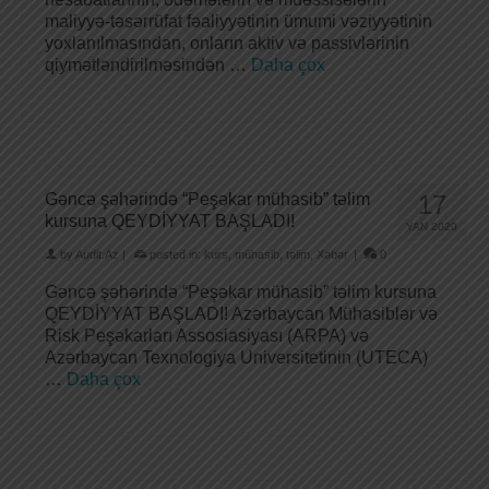
maliyyə-təsərrüfat fəaliyyətinin ümumi vəziyyətinin
yoxlanılmasından, onların aktiv və passivlərinin
qiymətləndirilməsindən …
Daha çox
Gəncə şəhərində “Peşəkar mühasib” təlim
17
kursuna QEYDİYYAT BAŞLADI!
YAN 2020
by
Audit.Az
|
posted in:
kurs
,
mühasib
,
təlim
,
Xəbər
|
0
Gəncə şəhərində “Peşəkar mühasib” təlim kursuna
QEYDİYYAT BAŞLADI! Azərbaycan Mühasiblər və
Risk Peşəkarları Assosiasiyası (ARPA) və
Azərbaycan Texnologiya Universitetinin (UTECA)
…
Daha çox