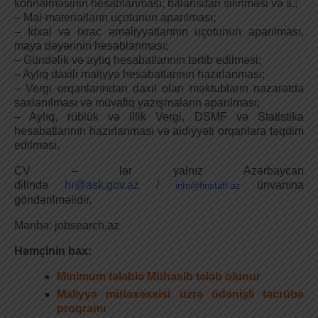
köhnəlməsinin hesablanması, balansdan silinməsi və s.;
– Mal-materialların uçotunun aparılması;
– İdxal və ixrac əməliyyatlarının uçotunun aparılması,
maya dəyərinin hesablanması;
– Gündəlik və aylıq hesabatlarınin tərtib edilməsi;
– Aylıq daxili maliyyə hesabatlarının hazırlanması;
– Vergi orqanlarından daxil olan məktubların nəzarətda
saxlanılması və müvafiq yazışmaların aparılması;
– Aylıq, rüblük və illik Vergi, DSMF və Statistika
hesabatlarının hazırlanması və aidiyyəti orqanlara təqdim
edilməsi.
CV – lər yalnız Azərbaycan
dilində
hr@ask.gov.az
/
ünvanına
info@finstaff.az
göndərilməlidir.
Mənbə: jobsearch.az
Həmçinin bax:
Minimum tələblə Mühasib tələb olunur
Maliyyə mütəxəssisi üzrə ödənişli təcrübə
proqramı