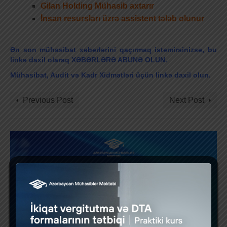
Gilan Holding Mühasib axtarır
İnsan resursları üzrə assistent tələb olunur
Ən son mühasibat xəbərlərini qaçırmaq istəmirsinizsə, bu
linkə daxil olaraq XƏBƏRLƏRƏ ABUNƏ OLUN.
Mühasibat, Audit və Kadr Xidmətləri üçün linkə daxil olun.
Previous Post
Next Post