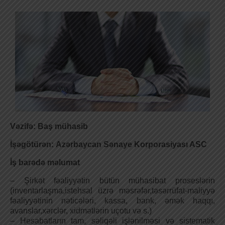
Vəzifə: Baş mühasib
İşəgötürən: Azərbaycan Sənaye Korporasiyası ASC
İş barədə məlumat
– Şirkət fəaliyyətin bütün mühasibat proseslərin
(inventarlaşma,istehsal üzrə məsrəfər,təsərrüfat-maliyyə
fəaliyyətinin nəticələri, kassa, bank, əmək haqqı,
avanslar,xərclər, xidmətlərin uçotu və s.)
– Hesabatların tam, səliqəli işlənilməsi və sistematik