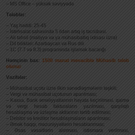
– MS Office – yüksək səviyyədə
Tələblər:
– Yaş həddi: 25-45
– İstehsalat sahəsində 5 ildən artıq iş təcrübəsi.
– Ali təhsil (maliyyə və ya mühasibatlıq ixtisası üzrə)
– Dil bilikləri: Azərbaycan və Rus dili
– 1C (7.7 və 8.3) proqramında işləmək bacarığı
Həmçinin bax:
1500 manat məvaciblə Mühasib tələb
olunur
Vəzifələr:
– Mühasibat uçotu üzrə ilkin sənədləşmələrin təşkili;
– Vergi və mühasibat uçotunun aparılması;
– Kassa, Bank əməliyyatlarının həyata keçirilməsi, qaimə
və vergi hesab fakturaların yazılması, qarşılıqlı
hesablaşma və üzləşmə aktlarının tərtib edilməsi;
– Debitor və kreditor hesablaşmaların aparılması;
– Əmək haqqı, məzuniyyətlərin hesablanması;
– Əsas vəsaitlərin alınması, istismara verilməsi,