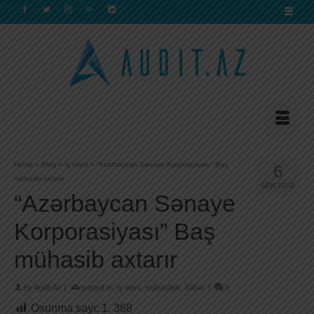
Home
»
Blog
»
İş elanı
»
“Azərbaycan Sənaye Korporasiyası” Baş
6
mühasib axtarır
SEN 2018
“Azərbaycan Sənaye
Korporasiyası” Baş
mühasib axtarır
by
Audit.Az
|
posted in:
İş elanı
,
muhasibat
,
Xəbər
|
0
Oxunma sayı:
1. 368