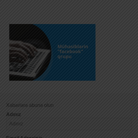
Xəbərlərə abunə olun
Adınız