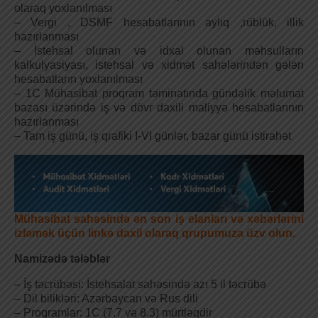
olaraq yoxlanılması
– Vergi , DSMF hesabatlarının aylıq ,rüblük, illik
hazırlanması
– İstehsal olunan və idxal olunan məhsulların
kalkulyasiyası, istehsal və xidmət sahələrindən gələn
hesabatların yoxlanılması
– 1C Mühasibat proqram təminatında gündəlik məlumat
bazası üzərində iş və dövr daxili maliyyə hesabatlarının
hazırlanması
– Tam iş günü, iş qrafiki I-VI günlər, bazar günü istirahət
Mühasibat sahəsində ən son iş elanları və xəbərlərini
izləmək üçün linkə daxil olaraq qrupumuza üzv olun.
Namizədə tələblər
– İş təcrübəsi: İstehsalat sahəsində azı 5 il təcrübə
– Dil bilikləri: Azərbaycan və Rus dili
– Proqramlar: 1C (7.7 və 8.3) mürtləqdir