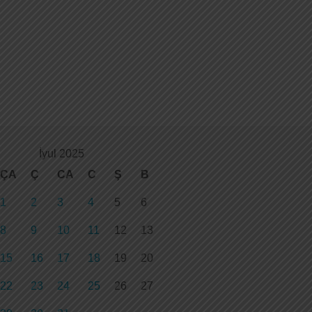
İyul 2025
ÇA
Ç
CA
C
Ş
B
1
2
3
4
5
6
8
9
10
11
12
13
15
16
17
18
19
20
22
23
24
25
26
27