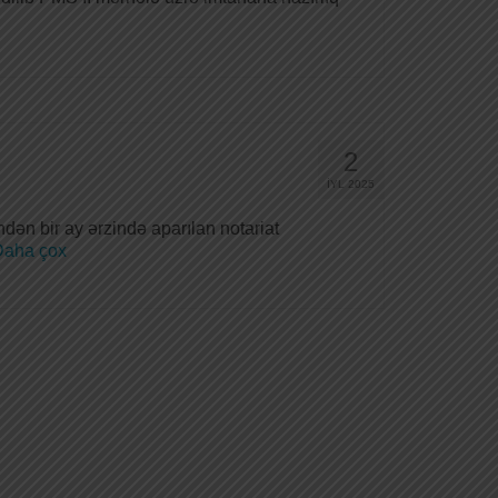
2
İYL 2025
dən bir ay ərzində aparılan notariat
aha çox