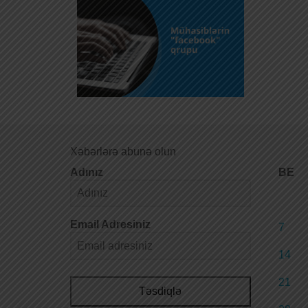
Xəbərlərə abunə olun
Adınız
BE
Email Adresiniz
7
14
21
Təsdiqlə