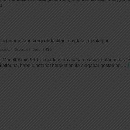
u
si notariusların vergi öhdəlikləri: qaydalar, məbləğlər
Audit.Az
|
posted in:
Xəbər
|
0
i Məcəlləsinin 96.1-ci maddəsinə əsasən, xüsusi notarius tərəfin
kətlərinə, habelə notariat hərəkətləri ilə əlaqədar göstərilən …
D