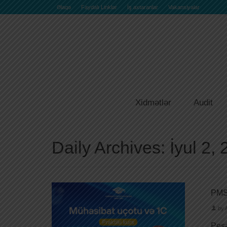
Əlaqə
Faydalı Linklər
İş axtaranlar
Vakansiyalar
Xidmətlər
Audit
Daily Archives: İyul 2,
PMS 
by
Peşə