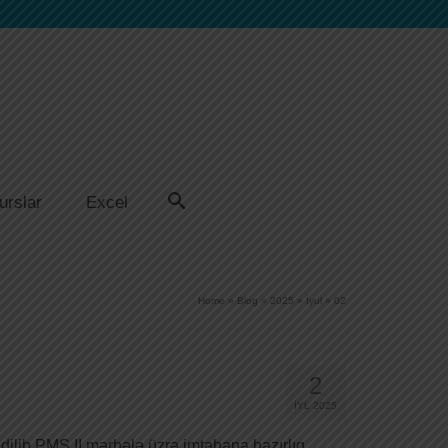
urslar
Excel
Home
»
Blog
»
2025
»
İyul
»
02
2
İYL 2025
edilib PMS II mərhələ üzrə imtahana hazırlıq