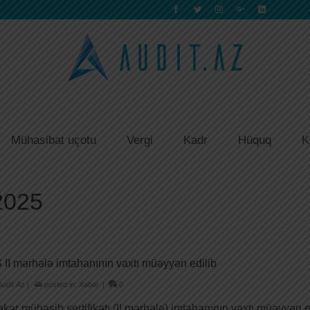
Mühasibat uçotu
Vergi
Kadr
Hüquq
K
 2025
II mərhələ imtahanının vaxtı müəyyən edilib
Audit.Az
|
posted in:
Xəbər
|
0
kar mühasib sertifikatı (II mərhələ) imtahanının vaxtı müəyyən 