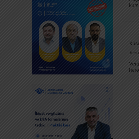
kurs
Xüsu
by
Verg
hərə