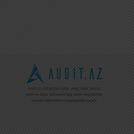
Audit.Az mühasibat uçotu, vergi, kadr, hüquq,
audit və digər sahələrdə baş verən dəyişikliklər
barədə məlumatların paylaşıldığı saytdır