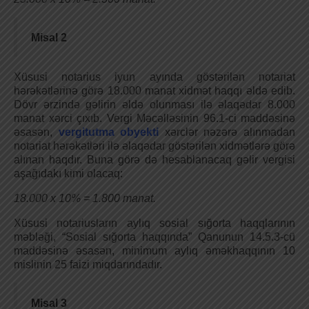
Misal 2
Xüsusi notarius iyun ayında göstərilən notariat
hərəkətlərinə görə 18.000 manat xidmət haqqı əldə edib.
Dövr ərzində gəlirin əldə olunması ilə əlaqədar 8.000
manat xərci çıxıb. Vergi Məcəlləsinin 96.1-ci maddəsinə
əsasən,
vergitutma obyekti
xərclər nəzərə alınmadan
notariat hərəkətləri ilə əlaqədar göstərilən xidmətlərə görə
alınan haqdır. Buna görə də hesablanacaq gəlir vergisi
aşağıdakı kimi olacaq:
18.000 x 10% = 1.800 manat.
Xüsusi notariusların aylıq sosial sığorta haqqlarının
məbləği, “Sosial sığorta haqqında” Qanunun 14.5.3-cü
maddəsinə əsasən, minimum aylıq əməkhaqqının 10
mislinin 25 faizi miqdarındadır.
Misal 3