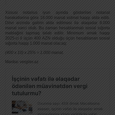
Xüsusi notarius iyun ayında göstərilən notariat
hərəkətlərinə görə 18.000 manat xidmət haqqı əldə edib.
Dövr ərzində gəlirin əldə edilməsi ilə əlaqədar 8.000
manat xərci olub. Bu zaman hesablanmalı sosial sığorta
məbləğini tapmaq tələb edilir. Minimum əmək haqqı
2025-ci il üçün 400 AZN olduğu üçün hesablanan sosial
sığorta haqqı 1.000 manat olacaq:
(400 x 10) x 25% = 1.000 manat.
Mənbə: vergiler.az