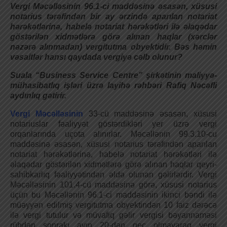
Vergi Məcəlləsinin 96.1-ci maddəsinə əsasən, xüsusi
notarius tərəfindən bir ay ərzində aparılan notariat
hərəkətlərinə, habelə notariat hərəkətləri ilə əlaqədar
göstərilən xidmətlərə görə alınan haqlar (xərclər
nəzərə alınmadan) vergitutma obyektidir. Bəs həmin
vəsaitlər hansı qaydada vergiyə cəlb olunur?
Suala “Business Service Centre” şirkətinin maliyyə-
mühasibatlıq işləri üzrə layihə rəhbəri Rafiq Nəcəfli
aydınlıq gətirir.
Vergi Məcəlləsinin
33-cü maddəsinə əsasən, xüsusi
notariuslar fəaliyyət göstərdikləri yer üzrə vergi
orqanlarında uçota alınırlar. Məcəllənin 99.3.10-cu
maddəsinə əsasən, xüsusi notarius tərəfindən aparılan
notariat hərəkətlərinə, habelə notariat hərəkətləri ilə
əlaqədar göstərilən xidmətlərə görə alınan haqlar qeyri-
sahibkarlıq fəaliyyətindən əldə olunan gəlirlərdir. Vergi
Məcəlləsinin 101.4-cü maddəsinə görə, xüsusi notarius
üçün bu Məcəllənin 96.1-ci maddəsinin ikinci bəndi ilə
müəyyən edilmiş vergitutma obyektindən 10 faiz dərəcə
ilə vergi tutulur və müvafiq gəlir vergisi bəyannaməsi
rübdən sonrakı ayın 20-dən gec olmayaraq vergi