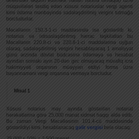
tərəfindən təqdim edilməsi halları istisna olmaqla) üzrə
müqavilələri təsdiq edən xüsusi notariuslar vergi agenti
kimi ödəmə mənbəyində sadələşdirilmiş vergini tutmağa
borcludurlar.
Məcəllənin 150.3-1-ci maddəsində isə göstərilib ki,
notarius və ixtisaslaşdırılmış hərrac təşkilatları bu
Məcəllənin 220.8-ci və 220.8-1-ci maddələrinə uyğun
olaraq, sadələşdirilmiş vergini hesablayaraq 1 əməliyyat
günü ərzində dövlət büdcəsinə ödəməyə və hesabat
ayından sonrakı ayın 20-dən gec olmayaraq müvafiq icra
hakimiyyəti orqanının müəyyən etdiyi forma üzrə
bəyannaməni vergi orqanına verməyə borcludur.
Misal 1
Xüsusi notarius may ayında göstərilən notariat
hərəkətlərinə görə 25.000 manat xidmət haqqı əldə edib.
Bu zaman Vergi Məcəlləsinin 101.4-cü maddəsində
göstərildiyi kimi, hesablanacaq
gəlir vergisi
belə olacaq:
25.000 x 10% = 2.500 manat.