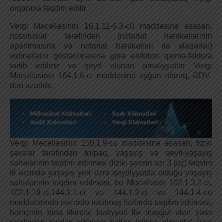
orqanına təqdim edilir.
Vergi Məcəlləsinin 16.1.11-6.3-cü maddəsinə əsasən,
notariuslar tərəfindən (notariat hərəkətlərinin
aparılmasına və notariat hərəkətləri ilə əlaqədar)
xidmətlərin göstərilməsinə görə elektron qaimə-faktura
tərtib edilmir və qeyd olunan əməliyyatlar Vergi
Məcəlləsinin 164.1.6-cı maddəsinə uyğun olaraq, ƏDV-
dən azaddır.
Vergi Məcəlləsinin 150.1.9-cu maddəsinə əsasən, fiziki
şəxslər tərəfindən torpaq, yaşayış və qeyri-yaşayış
sahələrinin təqdim edilməsi (fiziki şəxsin azı 3 (üç) təqvim
ili ərzində yaşayış yeri üzrə qeydiyyatda olduğu yaşayış
sahələrinin təqdim edilməsi, bu Məcəllənin 102.1.3.2-ci,
102.1.18-ci,144.1.1-ci və 144.1.2-ci və 144.1.4-cü
maddələrində nəzərdə tutulmuş hallarda təqdim edilməsi,
həmçinin bina tikintisi fəaliyyəti ilə məşğul olan şəxs