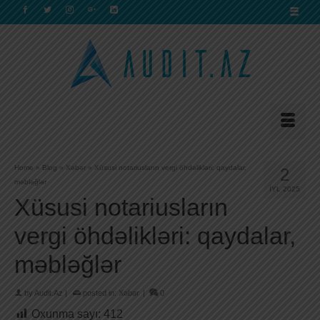
Home
»
Blog
»
Xəbər
»
Xüsusi notariusların vergi öhdəlikləri: qaydalar,
2
məbləğlər
İYL 2025
Xüsusi notariusların
vergi öhdəlikləri: qaydalar,
məbləğlər
by
Audit.Az
|
posted in:
Xəbər
|
0
Oxunma sayı:
412