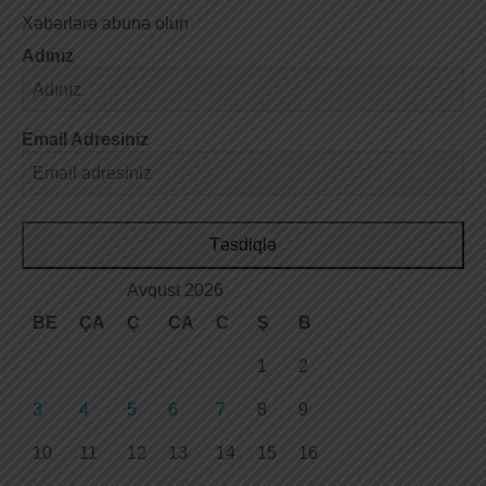
Xəbərlərə abunə olun
Adınız
Email Adresiniz
Təsdiqlə
Avqust 2026
BE
ÇA
Ç
CA
C
Ş
B
1
2
3
4
5
6
7
8
9
10
11
12
13
14
15
16