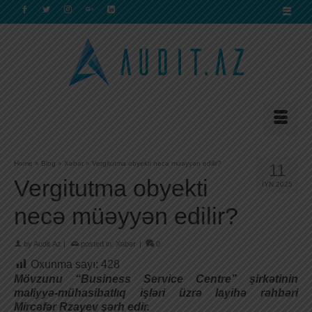
Home
»
Blog
»
Xəbər
»
Vergitutma obyekti necə müəyyən edilir?
11
Vergitutma obyekti
İYN 2025
necə müəyyən edilir?
by
Audit.Az
|
posted in:
Xəbər
|
0
Oxunma sayı:
428
Mövzunu “Business Service Centre” şirkətinin
maliyyə-mühasibatlıq işləri üzrə layihə rəhbəri
Mircəfər Rzayev şərh edir.