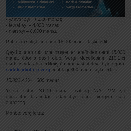
• yanvar ayı – 6.000 manat;
• fevral ayı – 4.000 manat;
• mart ayı – 8.000 manat.
Rüb üzrə satışların cəmi: 18.000 manat təşkil edib.
Qeyd olunan rüb üzrə müştərilər tərəfindən cəmi 15.000
manat ödəniş daxil olub. Vergi Məcəlləsinin 219.1-ci
maddəsində əldə edilmiş ümumi hasilat deyildiyinə görə,
sadələşdirilmiş vergi
məbləği 300 manat təşkil edəcək:
15.000 x 2% = 300 manat.
Yerdə qalan 3.000 manat məbləğ “AA” MMC-yə
müştərilər tərəfindən ödənildiyi rübdə vergiyə cəlb
olunacaq.
Mənbə: vergiler.az