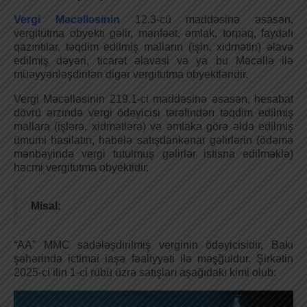
Vergi Məcəlləsinin
12.3-cü maddəsinə əsasən,
vergitutma obyekti gəlir, mənfəət, əmlak, torpaq, faydalı
qazıntılar, təqdim edilmiş malların (işin, xidmətin) əlavə
edilmiş dəyəri, ticarət əlavəsi və ya bu Məcəllə ilə
müəyyənləşdirilən digər vergitutma obyektləridir.
Vergi Məcəlləsinin 219.1-ci maddəsinə əsasən, hesabat
dövrü ərzində vergi ödəyicisi tərəfindən təqdim edilmiş
mallara (işlərə, xidmətlərə) və əmlaka görə əldə edilmiş
ümumi hasilatın, habelə satışdankənar gəlirlərin (ödəmə
mənbəyində vergi tutulmuş gəlirlər istisna edilməklə)
həcmi vergitutma obyektidir.
Misal:
“AA” MMC sadələşdirilmiş verginin ödəyicisidir, Bakı
şəhərində ictimai iaşə fəaliyyəti ilə məşğuldur. Şirkətin
2025-ci ilin 1-ci rübü üzrə satışları aşağıdakı kimi olub: