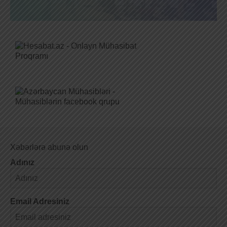
Xəbərlərə abunə olun
Adınız
Email Adresiniz