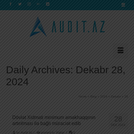
Daily Archives: Dekabr 28,
2024
Home
»
Blog
»
2024
»
Dekabr
»
28
Dövlət Xidməti minimum əməkhaqqının
28
artırılması ilə bağlı müraciət edib
DEK 2024
by
Audit.Az
|
posted in:
Xəbər
|
0