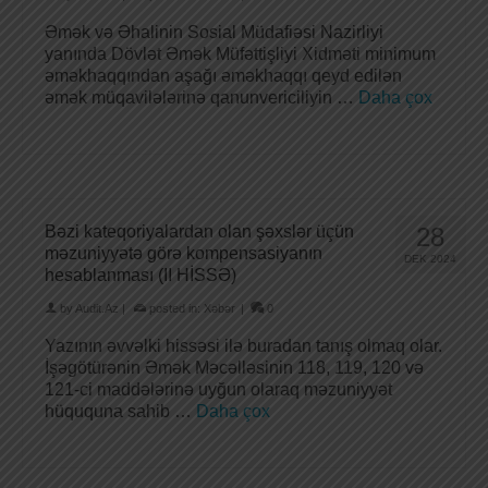
Əmək və Əhalinin Sosial Müdafiəsi Nazirliyi
yanında Dövlət Əmək Müfəttişliyi Xidməti minimum
əməkhaqqından aşağı əməkhaqqı qeyd edilən
əmək müqavilələrinə qanunvericiliyin …
Daha çox
Bəzi kateqoriyalardan olan şəxslər üçün
28
məzuniyyətə görə kompensasiyanın
DEK 2024
hesablanması (II HİSSƏ)
by
Audit.Az
|
posted in:
Xəbər
|
0
Yazının əvvəlki hissəsi ilə buradan tanış olmaq olar.
İşəgötürənin Əmək Məcəlləsinin 118, 119, 120 və
121-ci maddələrinə uyğun olaraq məzuniyyət
hüququna sahib …
Daha çox