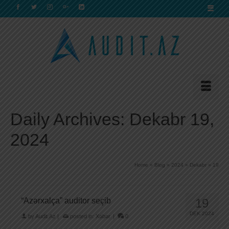
Daily Archives: Dekabr 19,
2024
Home
»
Blog
»
2024
»
Dekabr
»
19
“Azərxalça” auditor seçib
19
DEK 2024
by
Audit.Az
|
posted in:
Xəbər
|
0