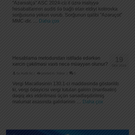
“Azərxalça” ASC 2024-cü il üzrə maliyyə
hesabatlarının auditi ilə bağlı elan etdiyi kotirovka
sorğusuna yekun vurub. Sorğunun qalibi “Azəruçot”
MMC-dir. …
Daha çox
Hesablama metodundan istifadə edərkən
19
xərcin çəkilməsi vaxtı necə müəyyən olunur?
DEK 2024
by
Audit.Az
|
posted in:
Xəbər
|
0
Vergi Məcəlləsinin 130.1-ci maddəsində göstərilib
ki, vergi ödəyicisi vergi tutulan gəlirin (mənfəətin)
dəqiq əks etdirilməsi üçün sənədləşdirilmiş
məlumat əsasında gəlirlərinin …
Daha çox