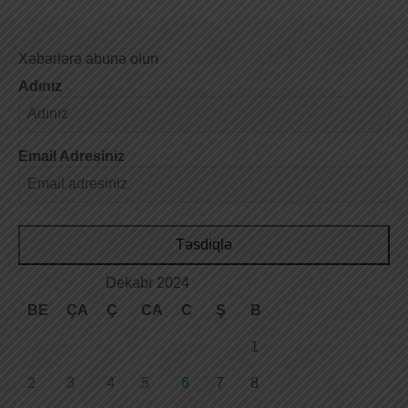
Xəbərlərə abunə olun
Adınız
Email Adresiniz
Təsdiqlə
Dekabr 2024
BE
ÇA
Ç
CA
C
Ş
B
1
2
3
4
5
6
7
8