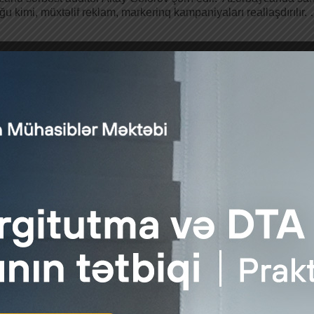
ğu kimi, müxtəlif reklam, markerinq kampaniyaları reallaşdırılır.
r iştirakçılarına dair meyarlar təsdiqlənib
Audit.Az
|
posted in:
Xəbər
|
0
rlər Kabinetinin Qərarına əsasən, “Bazar iştirakçılarına dair mey
ı dövlət ehtiyatları üzrə məsul orqana …
Daha çox
teji əhəmiyyətli malların monitorinqi qaydası təsdiq edilib
Audit.Az
|
posted in:
Xəbər
|
0
rlər Kabinetinin Qərarına əsasən, “Strateji əhəmiyyətli malların
müddətli kəskin qiymət dəyişməsinin müəyyən edilməsi meyarl