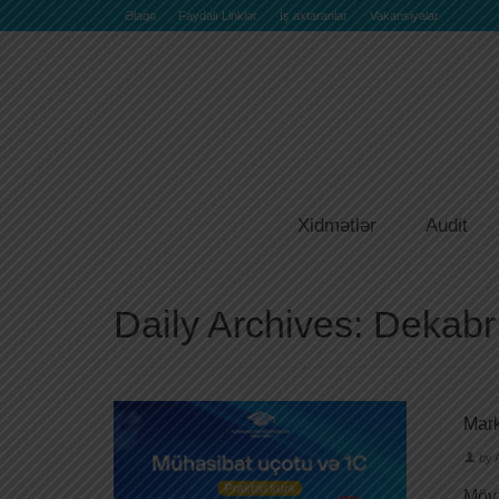
Əlaqə
Faydalı Linklər
İş axtaranlar
Vakansiyalar
Xidmətlər
Audit
Daily Archives: Dekabr
Mark
by
Mövz