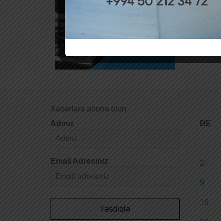
Xəbərlərə abunə olun
Adınız
BE
Email Adresiniz
2
9
16
Təsdiqlə