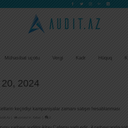
Mühasibat uçotu
Vergi
Kadr
Hüquq
K
 20, 2024
etlərin keçirdiyi kampaniyalar zamanı satışın hesablanması
Audit.Az
|
posted in:
Xəbər
|
0
unu sərbəst auditor Altay Cəfərov şərh edir. Azərbaycanda sahib