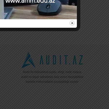
Audit.Az mühasibat uçotu, vergi, kadr, hüquq,
audit və digər sahələrdə baş verən dəyişikliklər
barədə məlumatların paylaşıldığı saytdır