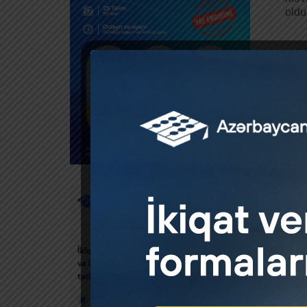
oldu
Baza
by
Nazi
bağl
Stra
by
Nazi
qısa