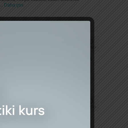
 …
Daha çox
20
DEK 2024
arlar və onlar tərəfindən təmin edilən mallarla
20
DEK 2024
 monitorinqi qaydası və həmin mallar üzrə
arı” …
Daha çox