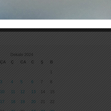
Dekabr 2024
ÇA
Ç
CA
C
Ş
B
1
3
4
5
6
7
8
10
11
12
13
14
15
17
18
19
20
21
22