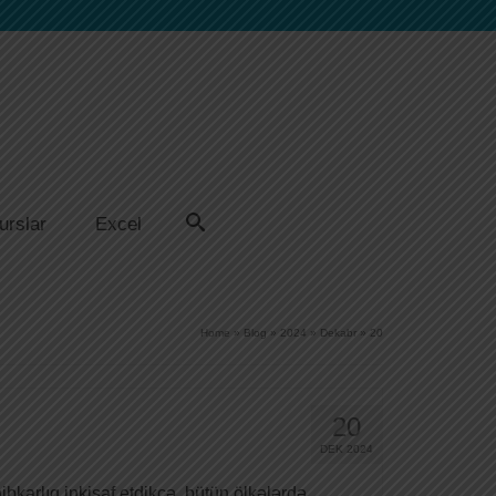
urslar
Excel
Home
»
Blog
»
2024
»
Dekabr
»
20
20
DEK 2024
karlıq inkişaf etdikcə, bütün ölkələrdə