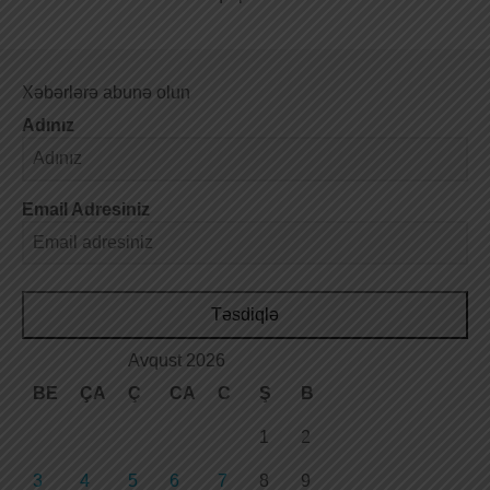
Xəbərlərə abunə olun
Adınız
Email Adresiniz
Təsdiqlə
Avqust 2026
BE
ÇA
Ç
CA
C
Ş
B
1
2
3
4
5
6
7
8
9