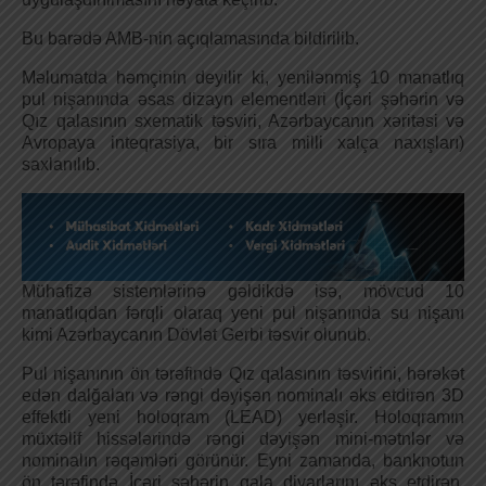
Bu barədə AMB-nin açıqlamasında bildirilib.
Məlumatda həmçinin deyilir ki, yenilənmiş 10 manatlıq
pul nişanında əsas dizayn elementləri (İçəri şəhərin və
Qız qalasının sxematik təsviri, Azərbaycanın xəritəsi və
Avropaya inteqrasiya, bir sıra milli xalça naxışları)
saxlanılıb.
Mühafizə sistemlərinə gəldikdə isə, mövcud 10
manatlıqdan fərqli olaraq yeni pul nişanında su nişanı
kimi Azərbaycanın Dövlət Gerbi təsvir olunub.
Pul nişanının ön tərəfində Qız qalasının təsvirini, hərəkət
edən dalğaları və rəngi dəyişən nominalı əks etdirən 3D
effektli yeni holoqram (LEAD) yerləşir. Holoqramın
müxtəlif hissələrində rəngi dəyişən mini-mətnlər və
nominalın rəqəmləri görünür. Eyni zamanda, banknotun
ön tərəfində İçəri şəhərin qala divarlarını əks etdirən,