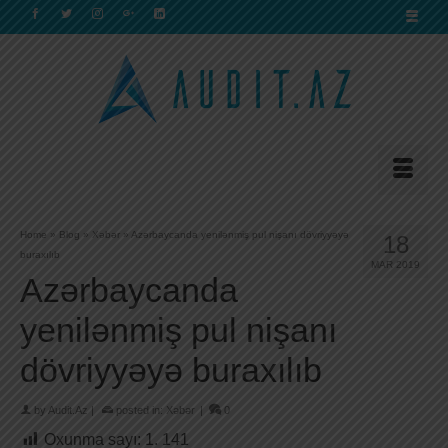
Home
»
Blog
»
Xəbər
»
Azərbaycanda yenilənmiş pul nişanı dövriyyəyə
18
buraxılıb
MAR 2019
Azərbaycanda
yenilənmiş pul nişanı
dövriyyəyə buraxılıb
by
Audit.Az
|
posted in:
Xəbər
|
0
Oxunma sayı:
1. 141