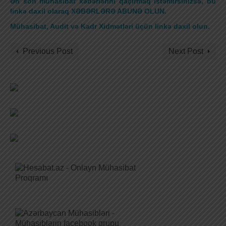
Ən son mühasibat xəbərlərini qaçırmaq istəmirsinizsə, bu
linkə daxil olaraq XƏBƏRLƏRƏ ABUNƏ OLUN.
Mühasibat, Audit və Kadr Xidmətləri üçün linkə daxil olun.
Previous Post
Next Post