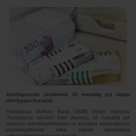
Azərbaycanda yenilənmiş 10 manatlıq pul nişanı
dövriyyəyə buraxılıb
Azərbaycan Mərkəzi Bankı (AMB) dizayn mövzusu
“Azərbaycan tarixinə” həsr olunmuş 10 manatlıq pul
nişanının təkmilləşdirilməsini və mühafizə elementlərinin
müasirləşdirilərək daha yüksək standartlara
uyğulaşdırılmasını həyata keçirib.