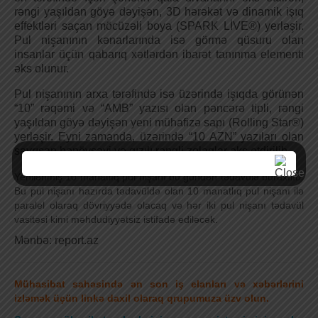
rəngi yaşıldan göyə dəyişən, 3D hərəkət və dinamik işıq
effektləri saçan möcüzəli boya (SPARK LİVE®) yerləşir.
Pul nişanının kənarlarında isə görmə qüsuru olan
insanlar üçün qabarıq xətlərdən ibarət tanınma elementi
əks olunur.
Pul nişanının arxa tərəfində isə üzərində işıqda görünən
“10” rəqəmi və “AMB” yazısı olan pəncərə tipli, rəngi
yaşıldan göyə dəyişən yeni mühafizə sapı (Rolling Star®)
yerləşir. Eyni zamanda, üzərində “10 AZN” yazıları olan
sayrışan bənövşəyi və qızılı rəngli zolaqlar əks etdirilib.
Yenilənmiş 10 manatlıq pul nişanı bu gündən tədavülə buraxılıb.
Bu pul nişanı hazırda tədavüldə olan 10 manatlıq pul nişanı ilə
paralel olaraq dövriyyədə olacaq və hər iki pul nişanı tədavül
vasitəsi kimi məhdudiyyətsiz istifadə ediləcək.
Mənbə: report.az
Mühasibat sahəsində ən son iş elanları və xəbərlərini
izləmək üçün linkə daxil olaraq qrupumuza üzv olun.