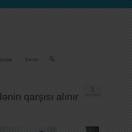
urslar
Excel
1
ənin qarşısı alınır
FEV 2019