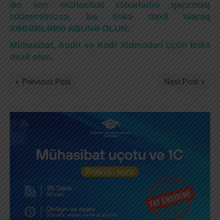
Ən son mühasibat xəbərlərini qaçırmaq
istəmirsinizsə, bu linkə daxil olaraq
XƏBƏRLƏRƏ ABUNƏ OLUN.
Mühasibat, Audit və Kadr Xidmətləri üçün linkə
daxil olun.
Previous Post
Next Post