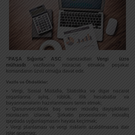
“PAŞA Sığorta” ASC
namizədləri
Vergi üzrə
mühasib
vəzifəsinə müraciət etməklə peşəkar
komandanın üzvü olmağa dəvət edir.
Vəzifə və Öhdəliklər:
• Vergi, Sosial Müdafiə, Statistika və digər nəzarət
orqanlarına aylıq, rüblük, illik hesabatlar və
bəyannamələrin hazırlanmasını təmin etmək;
• Qanunvericilikdə baş verən müvafiq dəyişiklikləri
müntəzəm izləmək, Şirkətin proseslərinin müvafiq
qaydada uyğunlaşmasını həyata keçirmək;
• Vergi planlaması və vergi risklərin azaldılmasına dair
işlər aparmaq;