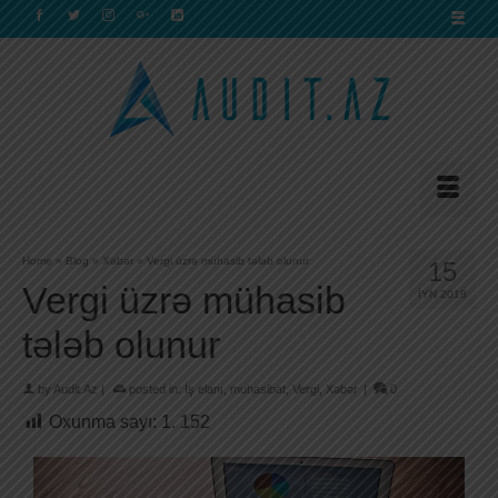
Home
»
Blog
»
Xəbər
»
Vergi üzrə mühasib tələb olunur
15
Vergi üzrə mühasib
İYN 2018
tələb olunur
by
Audit.Az
|
posted in:
İş elanı
,
muhasibat
,
Vergi
,
Xəbər
|
0
Oxunma sayı:
1. 152