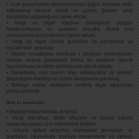
• Uçot sənədlərinin qanunvericiliyə uyğun formada tərtib
edilməsinə nəzarət etmək və uçotun Şirkətin vergi
siyasətinə uyğunluğunu təmin etmək;
• Vergi və digər məcburi ödənişlərin düzgün
hesablanmasını və vaxtında müvafiq dövlət icra
strukturlarına köçürülməsini təmin etmək;
• Vergi və digər Dövlət qurumları ilə yazışmalar və
müzakirələr aparmaq;
• Müasir hesablama texnikası / proqram təminatından
istifadə edərək proqressiv forma və üsulların işlənib
hazırlanması və tətbiq edilməsində iştirak etmək;
• Sənədlərin, ona məlum olan əməliyyatlar və xidməti
tapşırıqların məxfiliyinin lazımi səviyyəsini qorumaq;
• Birbaşa rəhbər tərəfindən verilmiş digər tapşırıqları
yerinə yetirmək.
Bilik və bacarıqlar:
• Maliyyə istiqamətində ali təhsil;
• Vergi Məcəlləsi, Mülki Məcəllə və Sosial sığorta
haqqında qanun üzrə mükəmməl bilikllər;
• Ümumi qəbul olunmuş mühasibat prinsipləri və
qaydaları, beynəlxalq maliyyə menecmenti və iqtisadi