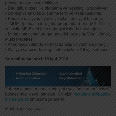
prinsiplər üzrə nəzəri biliklər;
• Dəqiqlik, diqqətlilik, planlama və təşkilatçılıq qabiliyyəti;
• Məntiqi və analitik düşünmə tərzi və təşəbbüskarlıq;
• Peşəkar səviyyədə yazılı və şifahi ünsiyyət bacarığı;
• MUP (mühasibat uçotu proqramları) və MS Office,
xüsusilə MS Excel üzrə qabaqcıl istifadə bacarıqları;
• Mühasibat uçotunun qanunverici bazasını, Vergi, Əmək,
Mülki Məcəlləsi;
• Azərbaycan dilində sərbəst danışıq və yazma bacarığı;
• Maliyyə sahəsində vergi mühasibi kimi 2 il iş təcrübəsi.
Son müraciət tarixi: 15 iyul, 2018.
Zəhmət olmasa müraciət etdiyiniz vəzifənin adını “mövzü”
bölməsində qeyd etməklə CV-nizi
recruitment@pasha-
insurance.az
ünvanına göndərin.
Mənbə: jobsearch.az