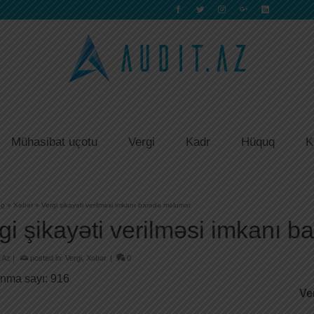
Mühasibat uçotu
Vergi
Kadr
Hüquq
K
og
»
Xəbər
»
Vergi şikayəti verilməsi imkanı barədə məlumat
gi şikayəti verilməsi imkanı 
.Az
|
posted in:
Vergi
,
Xəbər
|
0
nma sayı:
916
Ve