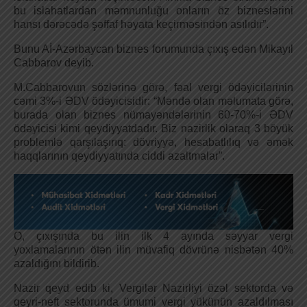
bu islahatlardan məmnunluğu onların öz bizneslərini
hansı dərəcədə şəffaf həyata keçirməsindən asılıdır”.
Bunu Aİ-Azərbaycan biznes forumunda çıxış edən Mikayıl
Cabbarov deyib.
M.Cabbarovun sözlərinə görə, fəal vergi ödəyicilərinin
cəmi 3%-i ƏDV ödəyicisidir: “Məndə olan məlumata görə,
burada olan biznes nümayəndələrinin 60-70%-i ƏDV
ödəyicisi kimi qeydiyyatdadır. Biz nazirlik olaraq 3 böyük
problemlə qarşılaşırıq: dövriyyə, hesabatlılıq və əmək
haqqlarının qeydiyyatında ciddi azaltmalar”.
O, çıxışında bu ilin ilk 4 ayında səyyar vergi
yoxlamalarının ötən ilin müvafiq dövrünə nisbətən 40%
azaldığını bildirib.
Nazir qeyd edib ki, Vergilər Nazirliyi özəl sektorda və
qeyri-neft sektorunda ümumi vergi yükünün azaldılması