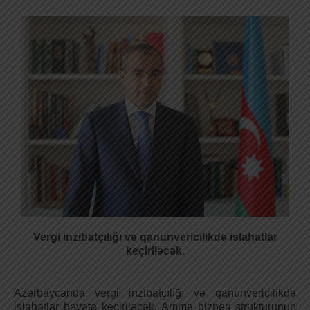
Vergi inzibatçılığı və qanunvericilikdə islahatlar
keçiriləcək.
Azərbaycanda vergi inzibatçılığı və qanunvericilikdə
islahatlar həyata keçiriləcək. Amma biznes strukturunun