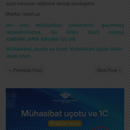
üçün müəyyən addımlar atmağı planlaşdırır.
Mənbə: report.az
Ən son mühasibat xəbərlərini qaçırmaq
istəmirsinizsə, bu linkə daxil olaraq
XƏBƏRLƏRƏ ABUNƏ OLUN.
Mühasibat, Audit və Kadr Xidmətləri üçün linkə
daxil olun.
Previous Post
Next Post