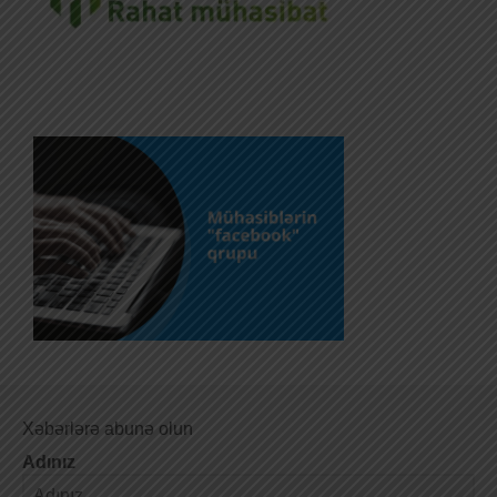
Xəbərlərə abunə olun
Adınız