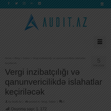
Home
»
Blog
»
Xəbər
»
Vergi inzibatçılığı və qanunvericilikdə islahatlar
5
keçiriləcək
İYN 2018
Vergi inzibatçılığı və
qanunvericilikdə islahatlar
keçiriləcək
by
Audit.Az
|
posted in:
Vergi
,
Xəbər
|
0
Oxunma sayı:
1. 172